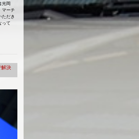
事は光岡
・マーチ
いただき
なって
で解決