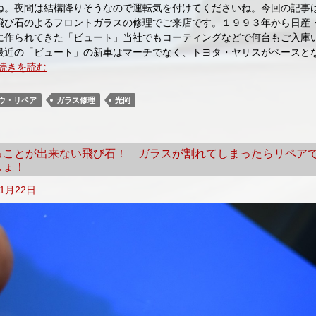
ね。夜間は結構降りそうなので運転気を付けてくださいね。今回の記
飛び石のよるフロントガラスの修理でご来店です。１９９３年から日産
に作られてきた「ビュート」当社でもコーティングなどで何台もご入庫
最近の「ビュート」の新車はマーチでなく、トヨタ・ヤリスがベースと
続きを読む
ウ・リペア
ガラス修理
光岡
ることが出来ない飛び石！ ガラスが割れてしまったらリペア
しょ！
年1月22日