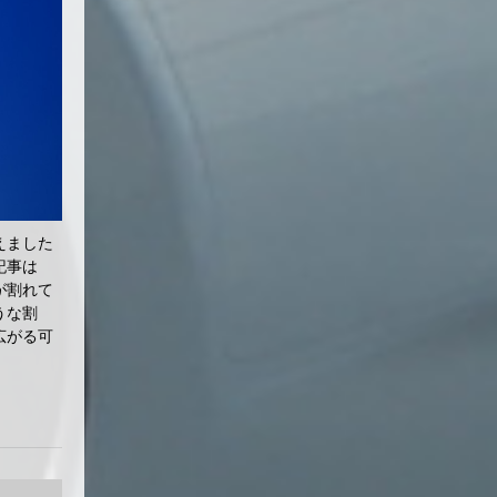
えました
の記事は
が割れて
うな割
広がる可