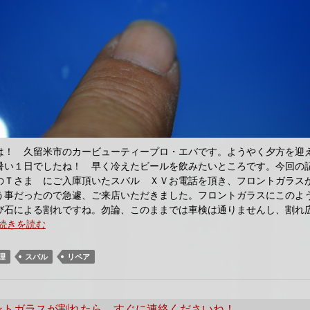
は！ 久留米市のカービューティープロ・エバです。ようやく夕方を迎
暑い１日でしたね！ 早く冷えたビールを飲みたいところです。今回
のＴさま にご入庫頂いたスバル ＸＶお電話を頂き、フロントガラス
う事だったので急遽、ご来店いただきました。フロントガラスにこのよ
び石による割れですね。勿論、このままでは車検は通りませんし、割れ
続きを読む
理
スバル
リペア
ントガラスが割れたら、すぐに連絡くださいね！