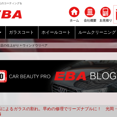
上のコーティングを
コンテンツへ移動
ガラスコート
ホイールコート
ルームクリーニング
当店の仕上がり
>
ウィンドウリペア
石によるガラスの割れ。早めの修理でリーズナブルに！ 光岡
編