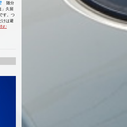
随分
は」久留
です。つ
だけは避
読む