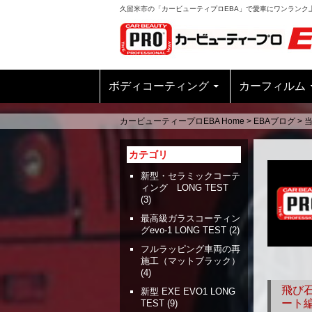
久留米市の「カービューティプロEBA」で愛車にワンランク
ボディコーティング
カーフィルム
カービューティープロEBA Home
>
EBAブログ
>
カテゴリ
新型・セラミックコーテ
ィング LONG TEST
(3)
最高級ガラスコーティン
グevo-1 LONG TEST
(2)
フルラッピング車両の再
施工（マットブラック）
(4)
飛び
新型 EXE EVO1 LONG
ート
TEST
(9)