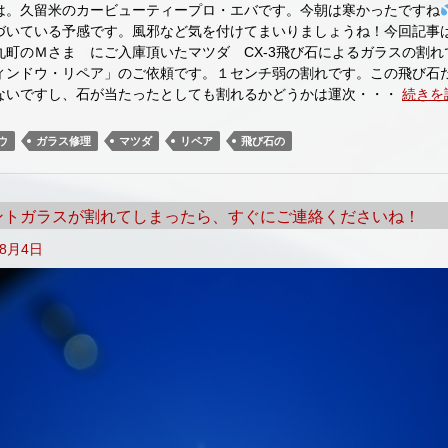
は。久留米のカービューティープロ・エバです。今朝は寒かったですね
づいている予感です。風邪など気を付けてまいりましょうね！今回記事
丸町のＭさま にご入庫頂いたマツダ CX-3飛び石によるガラスの割れ
ィンドウ・リペア」のご依頼です。１センチ弱の割れです。この飛び石
ないですし、石が当たったとしても割れるかどうかは運次・・・
続きを
ウ
ガラス修理
マツダ
リペア
飛び石の
ントガラスが割れてしまったら、すぐにご連絡くださいね！
年8月4日