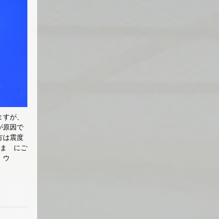
ますが、
が原因で
方は震度
さま にご
。ウ