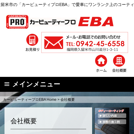
米市の「カービューティプロEBA」で愛車にワンランク上のコーティ
メインメニュー
コ
カービューティープロEBA Home
>
会社概要
ン
テ
ン
会社概要
ツ
へ