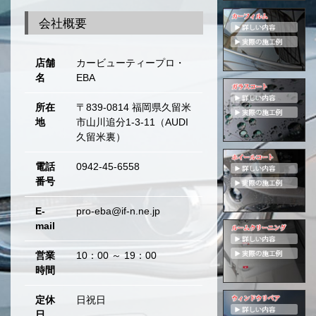
移
会社概要
動
店舗
カービューティープロ・
名
EBA
所在
〒839-0814 福岡県久留米
地
市山川追分1-3-11（AUDI
久留米裏）
電話
0942-45-6558
番号
E-
pro-eba@if-n.ne.jp
mail
営業
10：00 ～ 19：00
時間
定休
日祝日
日