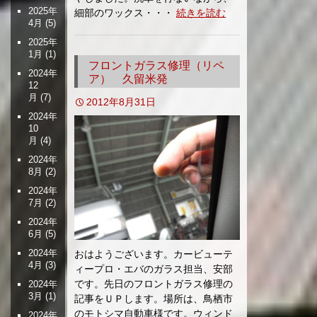
2025年
細部のワックス・・・
続きを読む
4月
(5)
2025年
1月
(1)
フロントガラス修理（リペ
2024年
ア） 久留米発
12
月
(7)
2012年8月31日
2024年
10
月
(4)
2024年
8月
(2)
2024年
7月
(2)
2024年
6月
(5)
2024年
おはようございます。カービューテ
4月
(3)
ィープロ・エバのガラス担当、安部
です。先日のフロントガラス修理の
2024年
3月
(1)
記事をＵＰします。場所は、鳥栖市
のモトシマ自動車様です。ウィンド
2024年