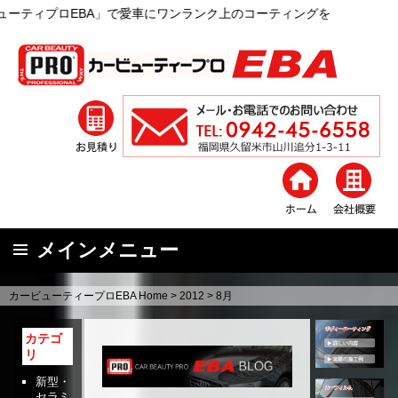
で愛車にワンランク上のコーティングを
メインメニュー
コ
カービューティープロEBA Home
>
2012
>
8月
ン
テ
カテゴ
ン
リ
ツ
新型・
へ
セラミ