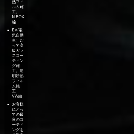
熱フィ
ルム施
工。
N-BOX
編
EV(電
気自動
車）だ
って高
級ガラ
スコー
ティン
グ施
工。透
明断熱
フィル
ム施
工
VW編
お客様
にとっ
ての最
良のコ
ーティ
ングを