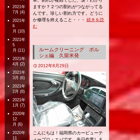
車。割れが複雑でした、涙！わかり
ますか？２つの割れがつながってる
2021年
7月
(4)
んです。珍しい割れ方です。どうに
か修理を終えること・・・
続きを読
2021年
6
む
月
(10)
2021年
5
ルームクリーニング ポル
月
(11)
シェ編 久留米発
2021年
4月
(2)
2012年8月29日
2021年
3月
(6)
2021年
2月
(8)
2021年
1月
(7)
2020年
12
月
(6)
こんにちは！福岡県のカービューテ
2020年
11
ィープロ・エバです。先日作業しま