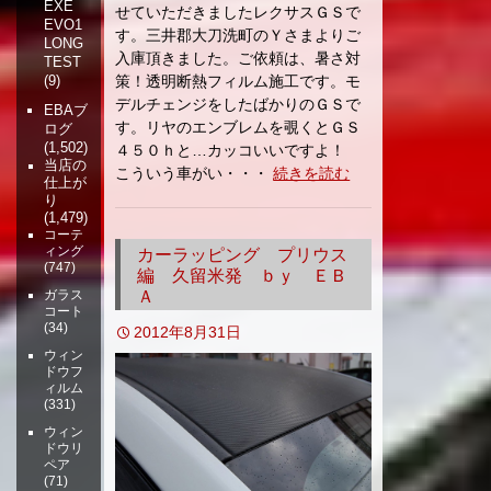
EXE
せていただきましたレクサスＧＳで
EVO1
す。三井郡大刀洗町のＹさまよりご
LONG
入庫頂きました。ご依頼は、暑さ対
TEST
(9)
策！透明断熱フィルム施工です。モ
デルチェンジをしたばかりのＧＳで
EBAブ
す。リヤのエンブレムを覗くとＧＳ
ログ
(1,502)
４５０ｈと…カッコいいですよ！
当店の
こういう車がい・・・
続きを読む
仕上が
り
(1,479)
コーテ
ィング
カーラッピング プリウス
(747)
編 久留米発 ｂｙ ＥＢ
ガラス
Ａ
コート
(34)
2012年8月31日
ウィン
ドウフ
ィルム
(331)
ウィン
ドウリ
ペア
(71)