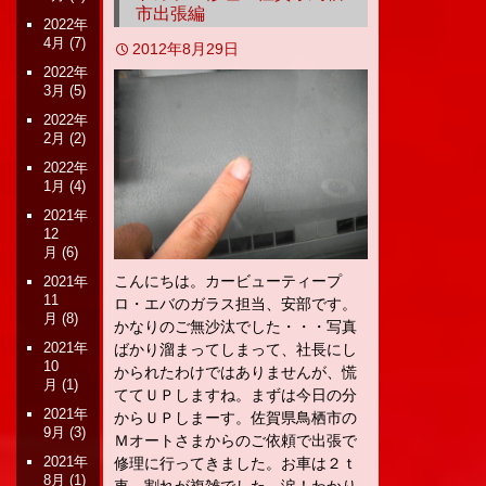
市出張編
2022年
4月
(7)
2012年8月29日
2022年
3月
(5)
2022年
2月
(2)
2022年
1月
(4)
2021年
12
月
(6)
こんにちは。カービューティープ
2021年
11
ロ・エバのガラス担当、安部です。
月
(8)
かなりのご無沙汰でした・・・写真
2021年
ばかり溜まってしまって、社長にし
10
かられたわけではありませんが、慌
月
(1)
ててＵＰしますね。まずは今日の分
2021年
からＵＰしまーす。佐賀県鳥栖市の
9月
(3)
Ｍオートさまからのご依頼で出張で
2021年
修理に行ってきました。お車は２ｔ
8月
(1)