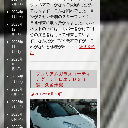
2月
(1)
ウリペアで、かなりご愛顧いただい
ております。こんな割れでした！直
2024年
径が２センチ弱のスターブレイク。
1月
(6)
早速作業に取り掛かりました。ボン
2023年
ネットの上には、カバーをかけて細
12
月
(1)
心の注意をはらって作業していま
す。なんだかゴツイ機材ですが、こ
2023年
れがないと修理が出・・・
続きを読
11
月
(1)
む
2023年
10
月
(3)
プレミアムガラスコーティ
2023年
ング シトロエンＤＳ３
9月
(2)
編 久留米発
2023年
2012年8月30日
8月
(3)
2023年
7月
(4)
2023年
6月
(4)
2023年