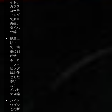
イト。
ガラス
コーテ
ィング
で新車
再生。
ダイハ
ツ編
簡単に
貼っ
て、簡
単に剥
がせ
る！カ
ーラッ
ピング
はお任
せくだ
さい
ね！
メルセ
デス編
ハイト
ワゴン
こそ断