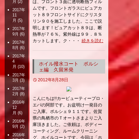
月
(2)
は、フロント３面に透明断熱フィル
ムです。フロントガラスにピュアカ
2017年
ット８９フロントサイドにクリスタ
11
月
(5)
リン９０を施工しました。ここで説
明します！ピュアカット８９は、断
2017年
9月
(6)
熱率が７６％。紫外線は９９．８％
カットします。ク・・・
続きを読む
2017年
8月
(6)
2017年
4
ホイル撥水コート ポルシ
月
(10)
ェ編 久留米発
2017年
2012年8月28日
3月
(3)
2017年
2月
(8)
こんにちは!!カービューティープロ・
2016年
エバの阿部です。お盆明け一発目の
12
ご入庫。ポルシェ９１１です。佐賀
月
(6)
県の鳥栖市のＴオートさまよりご入
2016年
庫頂きました。ご依頼は、ボディー
9月
(2)
コーティング、ルームクリーニン
2016年
グ、ホイルコートです。今回は「ホ