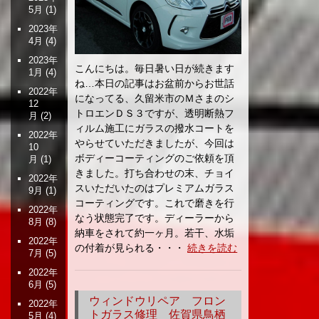
5月
(1)
2023年
4月
(4)
2023年
こんにちは。毎日暑い日が続きます
1月
(4)
ね…本日の記事はお盆前からお世話
2022年
になってる、久留米市のＭさまのシ
12
トロエンＤＳ３ですが、透明断熱フ
月
(2)
ィルム施工にガラスの撥水コートを
2022年
やらせていただきましたが、今回は
10
ボディーコーティングのご依頼を頂
月
(1)
きました。打ち合わせの末、チョイ
2022年
スいただいたのはプレミアムガラス
9月
(1)
コーティングです。これで磨きを行
2022年
なう状態完了です。ディーラーから
8月
(8)
納車をされて約一ヶ月。若干、水垢
2022年
の付着が見られる・・・
続きを読む
7月
(5)
2022年
6月
(5)
ウィンドウリペア フロン
2022年
トガラス修理 佐賀県鳥栖
5月
(4)