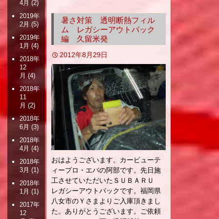
4月
(2)
2019年
暑さ対策 透明断熱フィル
2月
(5)
ム レガシーアウトバック
2019年
編 久留米発
1月
(4)
2012年8月29日
2018年
12
月
(4)
2018年
11
月
(2)
2018年
6月
(3)
2018年
4月
(4)
おはようございます。カービューテ
2018年
3月
(1)
ィープロ・エバの阿部です。先日施
工させていただいたＳＵＢＡＲＵ
2018年
レガシーアウトバックです。福岡県
1月
(1)
八女市のＹさまよりご入庫頂きまし
2017年
た。ありがとうございます。ご依頼
12