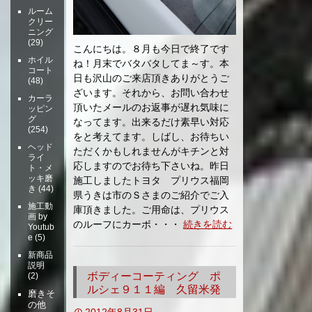
ルーム
クリー
ニング
(29)
こんにちは。８月も今日で終了です
ホイル
ね！月末でバタバタしてま～す。本
コート
日も沢山のご来店頂きありがとうご
(48)
ざいます。それから、お問い合わせ
カーラ
頂いたメールのお返事が遅れ気味に
ッピン
グ
なってます。出来るだけ素早い対応
(254)
をと考えてます。しばし、お待ちい
ヘッド
ただくかもしれませんがキチンと対
ライ
応しますのでお待ち下さいね。昨日
ト・メ
ッキ磨
施工しましたトヨタ プリウス福岡
き
(44)
県うきは市のＳさまのご紹介でご入
施工動
庫頂きました。ご用命は、プリウス
画 by
のルーフにカーボ・・・
続きを読む
Youtub
e
(5)
新商品
説明
ボディーコーティング ポ
(2)
ルシェ９１１編 久留米発
磨きそ
の他
2012年8月31日