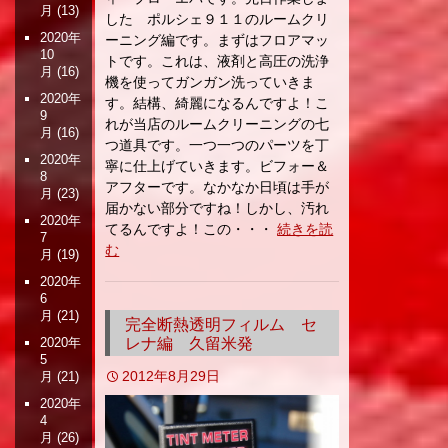
月
(13)
した ポルシェ９１１のルームクリ
2020年
ーニング編です。まずはフロアマッ
10
トです。これは、液剤と高圧の洗浄
月
(16)
機を使ってガンガン洗っていきま
2020年
す。結構、綺麗になるんですよ！こ
9
れが当店のルームクリーニングの七
月
(16)
つ道具です。一つ一つのパーツを丁
2020年
寧に仕上げていきます。ビフォー＆
8
アフターです。なかなか日頃は手が
月
(23)
届かない部分ですね！しかし、汚れ
2020年
てるんですよ！この・・・
続きを読
7
む
月
(19)
2020年
6
月
(21)
完全断熱透明フィルム セ
レナ編 久留米発
2020年
5
2012年8月29日
月
(21)
2020年
4
月
(26)