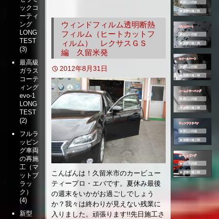
ックコ
移
ーティ
動
ウィンドフィルム透明断熱
ング
LONG
フィルム（ヒートカットフ
TEST
ィルム） レクサスＧＳ
(3)
編 久留米発
最高級
2012年8月31日
ガラス
コーテ
ィング
evo-1
LONG
TEST
(2)
フルラ
ッピン
グ車両
の再施
工（マ
こんばんは！久留米市のカービュー
ットブ
ティープロ・エバです。夏休み最後
ラッ
ク）
の週末をいかがお過ごしでしょう
(4)
か？我々は終わりが見えない残業に
新型
入りました。頑張ります!!先日施工さ