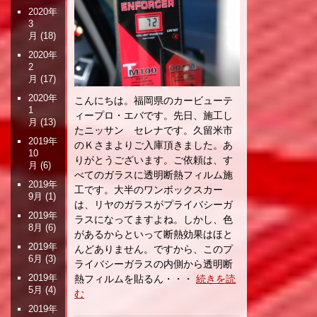
2020年
3
月
(18)
2020年
2
月
(17)
2020年
こんにちは。福岡県のカービューテ
1
ィープロ・エバです。先日、施工し
月
(13)
たニッサン セレナです。久留米市
2019年
のＫさまよりご入庫頂きました。あ
10
りがとうございます。ご依頼は、す
月
(6)
べてのガラスに透明断熱フィルム施
2019年
工です。大半のワンボックスカー
9月
(1)
は、リヤのガラスがプライバシーガ
2019年
ラスになってますよね。しかし、色
8月
(6)
があるからといって断熱効果はほと
2019年
んどありません。ですから、このプ
6月
(3)
ライバシーガラスの内側から透明断
2019年
熱フィルムを貼るん・・・
続きを読
5月
(4)
む
2019年