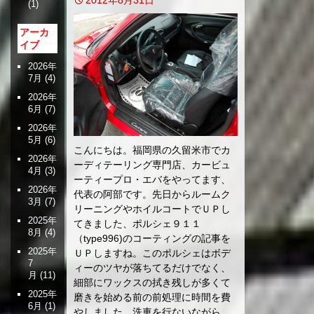
(1)
アーカ
イブ
2026年
7月
(4)
2026年
6月
(7)
2026年
5月
(6)
こんにちは。福岡県の久留米市でカ
2026年
ーディテーリング専門店、カービュ
4月
(3)
ーティープロ・エバをやってます、
2026年
代表の阿部です。先日からルームク
3月
(7)
リーニングやホイルコートでＵＰし
2025年
てきました、ポルシェ９１１
8月
(4)
（type996)のコーティングの記事を
2025年
ＵＰしますね。このポルシェはボデ
7
ィーのツヤが落ちてるだけでなく、
月
(11)
細部にワックスの拭き残しが多くて
2025年
磨きを始める前の前処理に時間を費
6月
(1)
やしました。洗車を行ないながら、