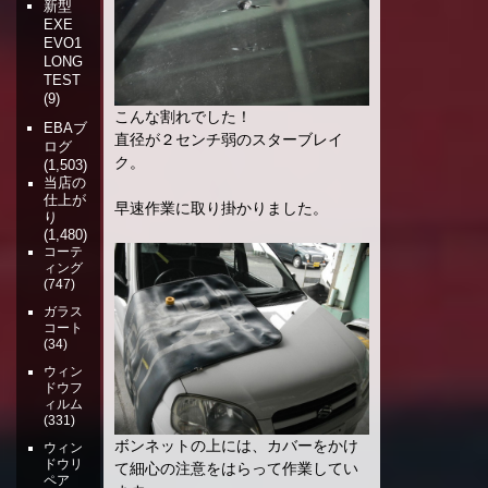
新型
EXE
EVO1
LONG
TEST
(9)
こんな割れでした！
EBAブ
直径が２センチ弱のスターブレイ
ログ
ク。
(1,503)
当店の
仕上が
早速作業に取り掛かりました。
り
(1,480)
コーテ
ィング
(747)
ガラス
コート
(34)
ウィン
ドウフ
ィルム
(331)
ボンネットの上には、カバーをかけ
ウィン
ドウリ
て細心の注意をはらって作業してい
ペア