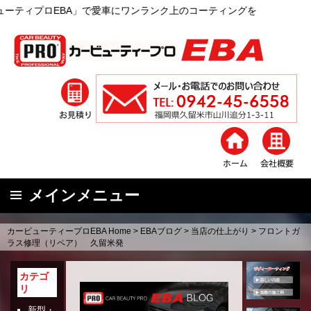
BA」で愛車にワンランク上のコーティングを
メインメニュー
コ
カービューティープロEBA Home
>
EBAブログ
>
当店の仕上がり
>
フロントガ
ン
ラス修理（リペア） 久留米発
テ
ン
カテゴ
リ
ツ
へ
新型・