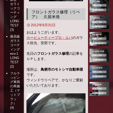
セラミ
移
ックコ
動
フロントガラス修理（リペ
ーティ
ア） 久留米発
ング
LONG
2012年8月31日
TEST
(3)
おはようございます。
最高級
カービューティープロ・エバ
のガラ
ガラス
ス担当、安部です。
コーテ
ィング
先日の
フロントガラス修理
の記事を
evo-1
LONG
ＵＰします。
TEST
(2)
場所は、
鳥栖市のモトシマ自動車様
フルラ
です。
ッピン
ウィンドウリペアで、かなりご愛顧
グ車両
いただいております。
の再施
工（マ
ットブ
ラッ
ク）
(4)