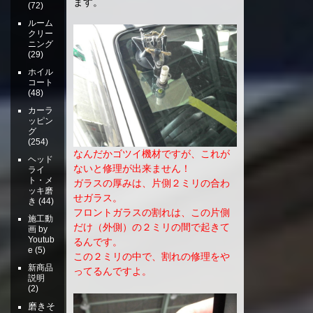
ます。
(72)
ルーム
クリー
ニング
(29)
ホイル
コート
(48)
カーラ
ッピン
グ
(254)
なんだかゴツイ機材ですが、これが
ヘッド
ないと修理が出来ません！
ライ
ト・メ
ガラスの厚みは、片側２ミリの合わ
ッキ磨
せガラス。
き
(44)
フロントガラスの割れは、この片側
施工動
だけ（外側）の２ミリの間で起きて
画 by
Youtub
るんです。
e
(5)
この２ミリの中で、割れの修理をや
新商品
ってるんですよ。
説明
(2)
磨きそ