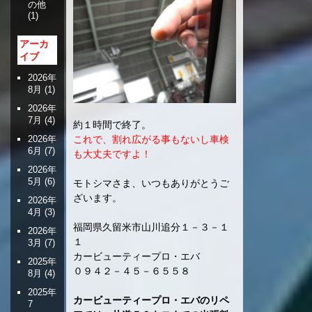
の他
(1)
アーカ
イブ
2026年
8月
(1)
2026年
7月
(4)
約１時間で終了。
2026年
これで、割れ広がる事もないし車検
6月
(7)
も大丈夫ですよ！
2026年
5月
(6)
モトシマさま、いつもありがとうご
ざいます。
2026年
4月
(3)
福岡県久留米市山川追分１－３－１
2026年
１
3月
(7)
カービューティープロ・エバ
2025年
０９４２－４５－６５５８
8月
(4)
2025年
カービューティープロ・エバのリペ
7