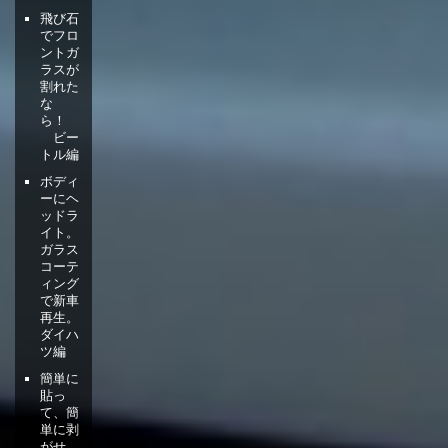
飛び石
でフロ
ントガ
ラスが
割れた
な
ら！
ビー
トル編
ボディ
ーにヘ
ッドラ
イト。
ガラス
コーテ
ィング
で新車
再生。
ダイハ
ツ編
簡単に
貼っ
て、簡
単に剥
がせ