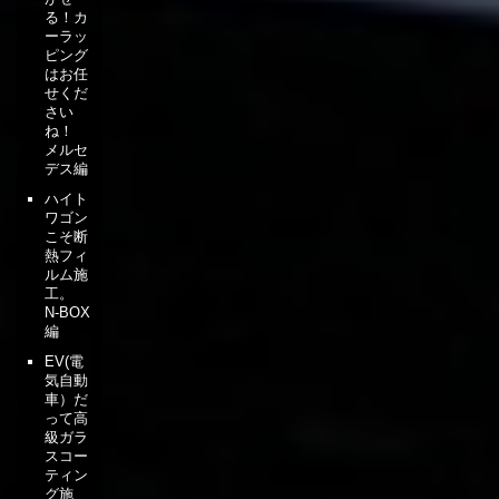
る！カ
ーラッ
ピング
はお任
せくだ
さい
ね！
メルセ
デス編
ハイト
ワゴン
こそ断
熱フィ
ルム施
工。
N-BOX
編
EV(電
気自動
車）だ
って高
級ガラ
スコー
ティン
グ施