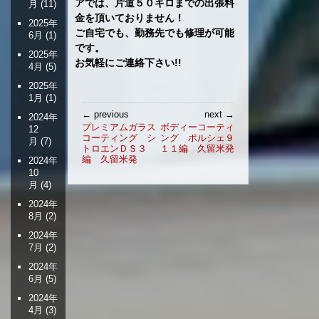
アでは、片道５０キロまでの出張料
月
(11)
金を頂いておりません！
2025年
ご自宅でも、勤務先でも修理が可能
6月
(1)
です。
2025年
お気軽にご連絡下さい!!
4月
(5)
2025年
1月
(1)
投
← previous
next →
2024年
稿
プレミアムガラス
ボディーコーティ
12
コーティング シ
ング ポルシェ９
ナ
月
(7)
トロエンＤＳ３
１１編 久留米発
ビ
編 久留米発
2024年
ゲ
10
ー
月
(4)
シ
2024年
ョ
8月
(2)
ン
2024年
7月
(2)
2024年
6月
(5)
2024年
4月
(3)