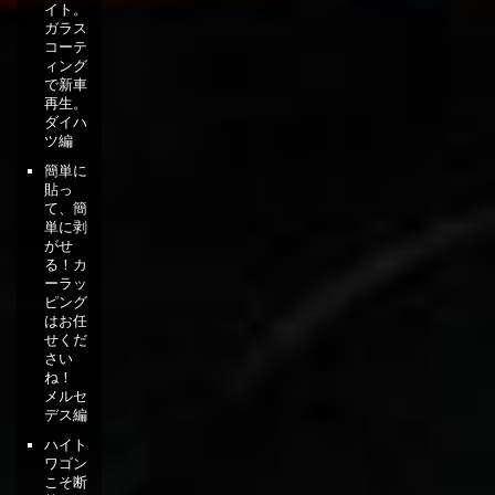
イト。
ガラス
コーテ
ィング
で新車
再生。
ダイハ
ツ編
簡単に
貼っ
て、簡
単に剥
がせ
る！カ
ーラッ
ピング
はお任
せくだ
さい
ね！
メルセ
デス編
ハイト
ワゴン
こそ断