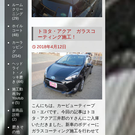
ルーム
クリー
ニング
(29)
ホイル
コート
トヨタ・アクア ガラスコ
(48)
ーティング施工！
カーラ
2018年4月12日
ッピン
グ
(254)
ヘッド
ライ
ト・メ
ッキ磨
き
(44)
施工動
画 by
Youtub
e
(5)
こんにちは。カービューティープ
新商品
ロ・エバです。今回の記事はトヨ
説明
タ・アクア三井郡のＹさんにご入庫
(2)
いただきました。新車のボディーに
磨きそ
ガラスコーティング施工を行わせて
の他