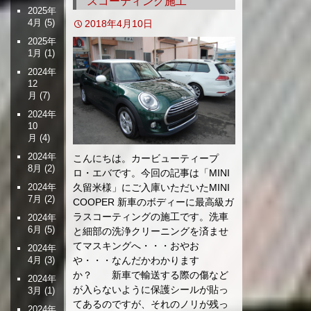
スコーティング施工
2025年
4月
(5)
2018年4月10日
2025年
1月
(1)
2024年
12
月
(7)
2024年
10
月
(4)
2024年
こんにちは。カービューティープ
8月
(2)
ロ・エバです。今回の記事は「MINI
2024年
久留米様」にご入庫いただいたMINI
7月
(2)
COOPER 新車のボディーに最高級ガ
ラスコーティングの施工です。洗車
2024年
6月
(5)
と細部の洗浄クリーニングを済ませ
てマスキングへ・・・おやお
2024年
4月
(3)
や・・・なんだかわかります
か？ 新車で輸送する際の傷など
2024年
が入らないように保護シールが貼っ
3月
(1)
てあるのですが、それのノリが残っ
2024年