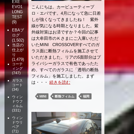
EXE
こんにちは。カービューティープ
EVO1
LONG
ロ・エバです。4月になって急に日差
TEST
しが強くなってきましたね！ 紫外
(9)
線が気になる時期となりました。紫
EBAブ
外線対策はお済ですか？今回の記事
ログ
は大牟田市のＫさまにご入庫いただ
(1,502)
いたMINI CROSSOVERすべてのガ
当店の
仕上が
ラス面に断熱フィルムを施工させて
り
いただきました。リアの5面部分はプ
(1,479)
ライバシーガラスで有色であったた
コーテ
ィング
め、すべてのガラスに「透明の断熱
(747)
フィルム」を施工しました。まず
ガラス
は・・・
続きを読む
コート
(34)
MINI
断熱フィルム
福岡
ウィン
ドウフ
ィルム
(331)
ウィン
ドウリ
ペア
(71)