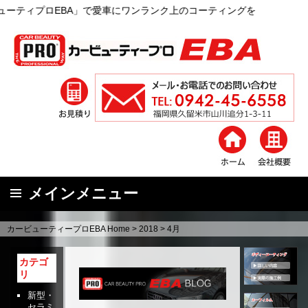
愛車にワンランク上のコーティングを
メインメニュー
コ
カービューティープロEBA Home
>
2018
>
4月
ン
テ
カテゴ
ン
リ
ツ
新型・
へ
セラミ