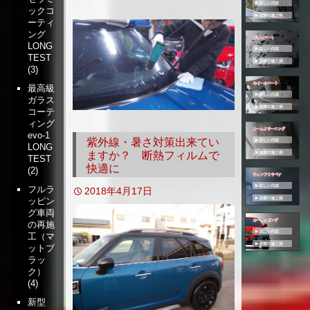
ックコ
移
ーティ
動
ング
LONG
TEST
(3)
最高級
ガラス
コーテ
ィング
evo-1
紫外線・暑さ対策出来てい
LONG
ますか？ 断熱フィルムで
TEST
快適に
(2)
フルラ
2018年4月17日
ッピン
グ車両
の再施
工（マ
ットブ
ラッ
ク）
(4)
新型