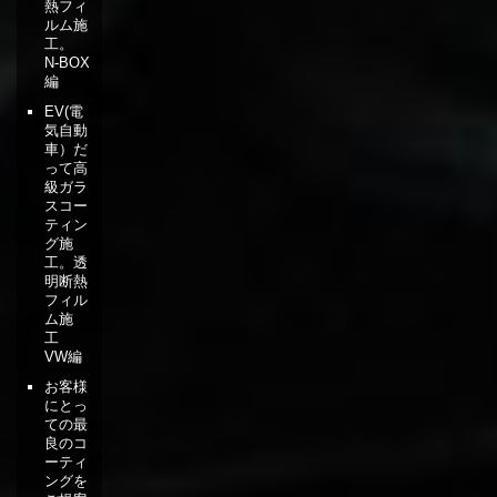
熱フィ
ルム施
工。
N-BOX
編
EV(電
気自動
車）だ
って高
級ガラ
スコー
ティン
グ施
工。透
明断熱
フィル
ム施
工
VW編
お客様
にとっ
ての最
良のコ
ーティ
ングを