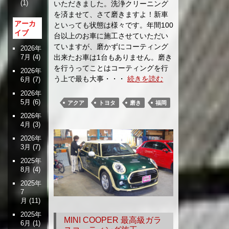
いただきました。洗浄クリーニング
(1)
を済ませて、さて磨きますよ！新車
アーカ
といっても状態は様々です。年間100
イブ
台以上のお車に施工させていただい
ていますが、磨かずにコーティング
2026年
出来たお車は1台もありません。磨き
7月
(4)
を行うってことはコーティングを行
2026年
う上で最も大事・・・
続きを読む
6月
(7)
2026年
5月
(6)
アクア
トヨタ
磨き
福岡
2026年
4月
(3)
2026年
3月
(7)
2025年
8月
(4)
2025年
7
月
(11)
2025年
MINI COOPER 最高級ガラ
6月
(1)