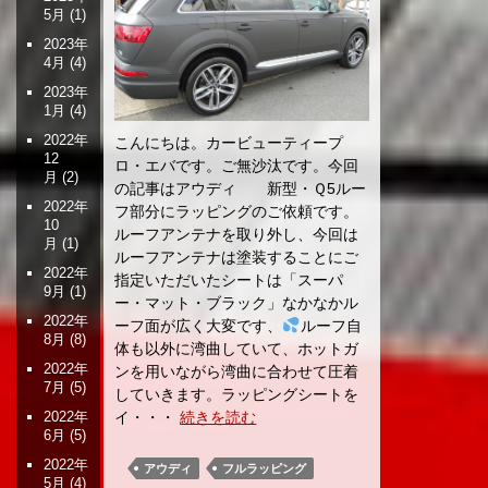
5月
(1)
2023年
4月
(4)
2023年
1月
(4)
2022年
こんにちは。カービューティープ
12
ロ・エバです。ご無沙汰です。今回
月
(2)
の記事はアウディ 新型・Ｑ5ルー
2022年
フ部分にラッピングのご依頼です。
10
ルーフアンテナを取り外し、今回は
月
(1)
ルーフアンテナは塗装することにご
2022年
指定いただいたシートは「スーパ
9月
(1)
ー・マット・ブラック」なかなかル
2022年
ーフ面が広く大変です、
ルーフ自
8月
(8)
体も以外に湾曲していて、ホットガ
2022年
ンを用いながら湾曲に合わせて圧着
7月
(5)
していきます。ラッピングシートを
2022年
イ・・・
続きを読む
6月
(5)
2022年
アウディ
フルラッピング
5月
(4)