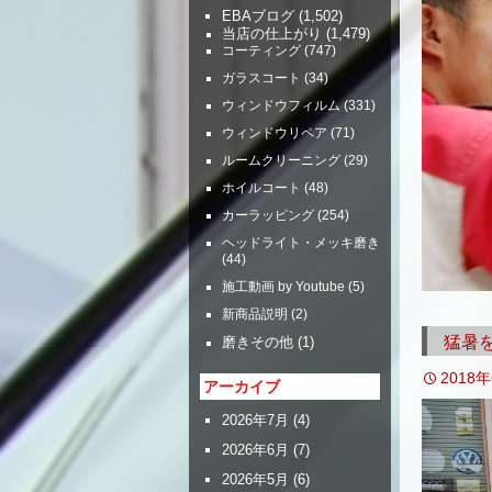
EBAブログ
(1,502)
当店の仕上がり
(1,479)
コーティング
(747)
ガラスコート
(34)
ウィンドウフィルム
(331)
ウィンドウリペア
(71)
ルームクリーニング
(29)
ホイルコート
(48)
カーラッピング
(254)
ヘッドライト・メッキ磨き
(44)
施工動画 by Youtube
(5)
新商品説明
(2)
猛暑
磨きその他
(1)
2018
アーカイブ
2026年7月
(4)
2026年6月
(7)
2026年5月
(6)