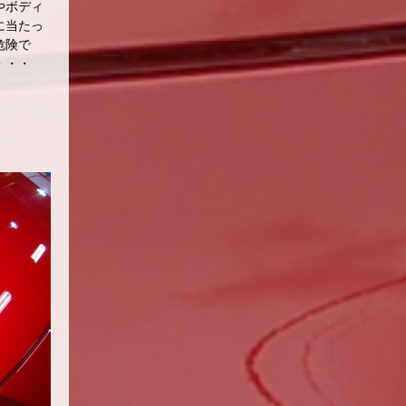
やボディ
に当たっ
危険で
・・・