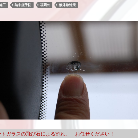
施工
熱中症予防
福岡の
紫外線対策
ントガラスの飛び石による割れ。 お任せください！