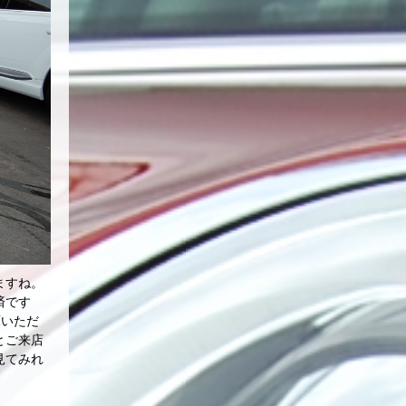
ますね。
済です
庫いただ
とご来店
見てみれ