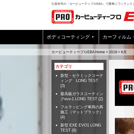
久留米市の「カービューティプロEBA」で愛車にワンランク
ボディコーティング
カーフィルム
カービューティープロEBA Home
>
2018
>
6月
カテゴリ
新型・セラミックコーテ
ィング LONG TEST
(3)
最高級ガラスコーティン
グevo-1 LONG TEST
(2)
フルラッピング車両の再
施工（マットブラック）
(4)
新型 EXE EVO1 LONG
TEST
(9)