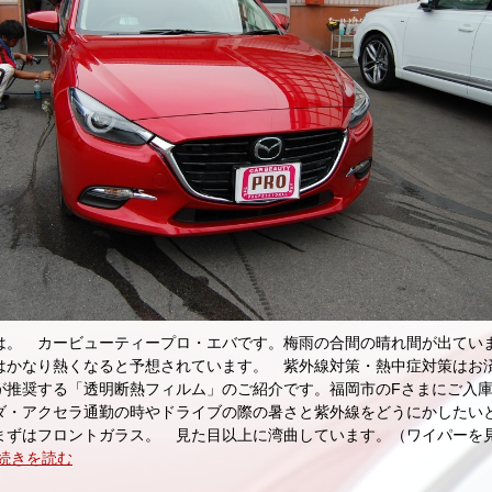
は。 カービューティープロ・エバです。梅雨の合間の晴れ間が出てい
はかなり熱くなると予想されています。 紫外線対策・熱中症対策はお
が推奨する「透明断熱フィルム」のご紹介です。福岡市のFさまにご入
ダ・アクセラ通勤の時やドライブの際の暑さと紫外線をどうにかしたい
まずはフロントガラス。 見た目以上に湾曲しています。（ワイパーを
続きを読む