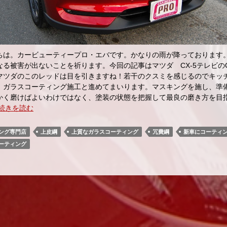
は。カービューティープロ・エバです。かなりの雨が降っております
なる被害が出ないことを祈ります。今回の記事はマツダ CX-5テレビの
マツダのこのレッドは目を引きますね！若干のクスミを感じるのでキッ
、ガラスコーティング施工と進めてまいります。マスキングを施し、準
かく磨けばよいわけではなく、塗装の状態を把握して最良の磨き方を目
続きを読む
ング専門店
上皮綱
上質なガラスコーティング
冗費綱
新車にコーティ
ーティング