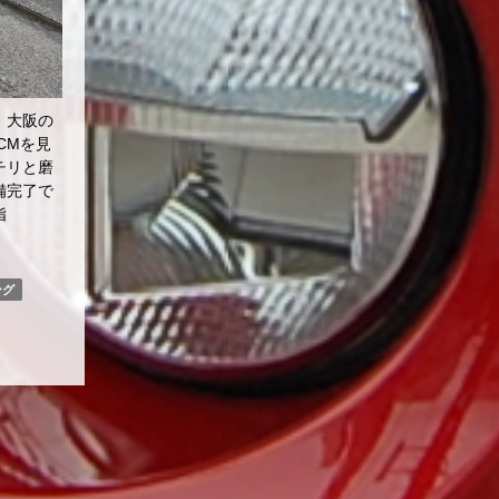
。大阪の
CMを見
チリと磨
備完了で
指
ング