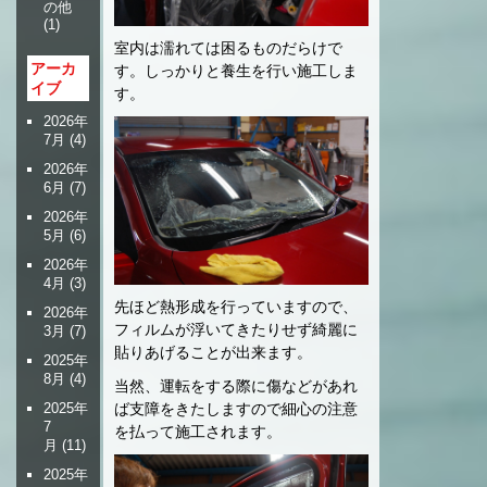
の他
(1)
室内は濡れては困るものだらけで
アーカ
す。しっかりと養生を行い施工しま
イブ
す。
2026年
7月
(4)
2026年
6月
(7)
2026年
5月
(6)
2026年
4月
(3)
先ほど熱形成を行っていますので、
2026年
フィルムが浮いてきたりせず綺麗に
3月
(7)
貼りあげることが出来ます。
2025年
8月
(4)
当然、運転をする際に傷などがあれ
2025年
ば支障をきたしますので細心の注意
7
を払って施工されます。
月
(11)
2025年