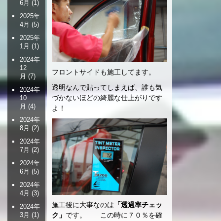
6月
(1)
2025年
4月
(5)
2025年
1月
(1)
2024年
12
フロントサイドも施工してます。
月
(7)
透明なんで貼ってしまえば、誰も気
2024年
づかないほどの綺麗な仕上がりです
10
月
(4)
よ！
2024年
8月
(2)
2024年
7月
(2)
2024年
6月
(5)
2024年
4月
(3)
施工後に大事なのは
「透過率チェッ
2024年
ク」
です。 この時に７０％を確
3月
(1)