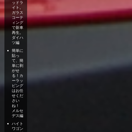
ッドラ
イト。
ガラス
コーテ
ィング
で新車
再生。
ダイハ
ツ編
簡単に
貼っ
て、簡
単に剥
がせ
る！カ
ーラッ
ピング
はお任
せくだ
さい
ね！
メルセ
デス編
ハイト
ワゴン