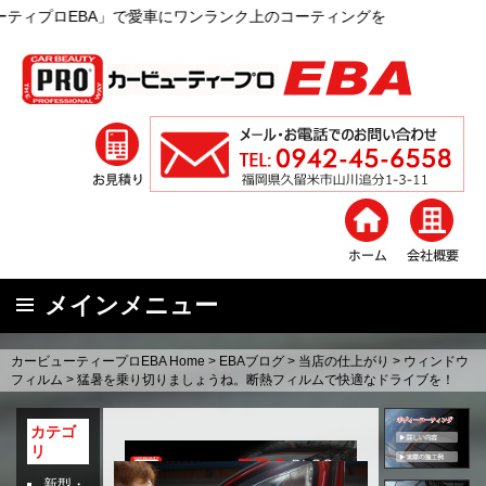
愛車にワンランク上のコーティングを
メインメニュー
コ
カービューティープロEBA Home
>
EBAブログ
>
当店の仕上がり
>
ウィンドウ
ン
フィルム
>
猛暑を乗り切りましょうね。断熱フィルムで快適なドライブを！
テ
ン
カテゴ
リ
ツ
へ
新型・