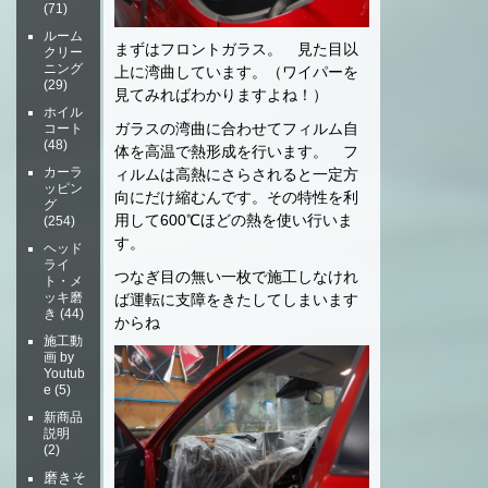
(71)
ルーム
まずはフロントガラス。 見た目以
クリー
ニング
上に湾曲しています。（ワイパーを
(29)
見てみればわかりますよね！）
ホイル
ガラスの湾曲に合わせてフィルム自
コート
(48)
体を高温で熱形成を行います。 フ
カーラ
ィルムは高熱にさらされると一定方
ッピン
向にだけ縮むんです。その特性を利
グ
用して600℃ほどの熱を使い行いま
(254)
す。
ヘッド
ライ
つなぎ目の無い一枚で施工しなけれ
ト・メ
ッキ磨
ば運転に支障をきたしてしまいます
き
(44)
からね
施工動
画 by
Youtub
e
(5)
新商品
説明
(2)
磨きそ