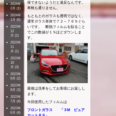
保できないようだと違反なんです。
2024年
車検も通りません。
2月
(1)
2024年
もともとのガラスも透明ではなく、
1月
(6)
通常ガラス単体で７２～７６％ぐら
いです。 断熱フィルムを貼ること
2023年
12
でこの数値が１％ほどダウンしま
月
(1)
す。
2023年
11
月
(1)
2023年
10
月
(3)
2023年
9月
(2)
2023年
最後は洗車をしてお客様にお返しし
8月
(3)
ます。
2023年
7月
(4)
今回使用したフィルムは
2023年
フロントガラス 「３M ピュア
6月
(4)
カット８９」