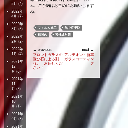
5月
(4)
ム。ご予約はお早めにお願いします
2022年
ね。
4月
(7)
2022年
フィルム施工
熱中症予防
3月
(5)
福岡の
紫外線対策
2022年
2月
(2)
投
2022年
← previous
next →
稿
1月
(4)
フロントガラスの
アルテオン・新車
飛び石による割
ガラスコーティン
ナ
2021年
れ。 お任せくだ
グ
ビ
12
さい！
月
(6)
ゲ
ー
2021年
シ
11
月
(8)
ョ
ン
2021年
10
月
(1)
2021年
9月
(3)
2021年