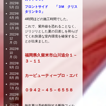
2023年
フロントサイド 「３M クリス
5月
(1)
タリン９０」
2023年
4月
(4)
4時間ほどの施工時間でした。
2023年
これで、紫外線を恐れることなく、
1月
(4)
ジリジリとした夏の日差しを和らげ
2022年
てくれ快適な室内環境を確保するこ
12
とが出来ました。
月
(2)
2022年
10
福岡県久留米市山川追分１－
月
(1)
３－１１
2022年
9月
(1)
2022年
カービューティープロ・エバ
8月
(8)
2022年
7月
(5)
０９４２－４５－６５５８
2022年
6月
(5)
2022年
毎年夏は予約殺到する断熱フィル