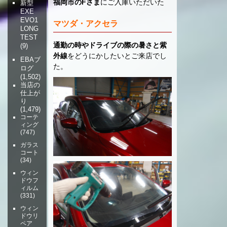
福岡市のFさま
にご入庫いただいた
新型
EXE
EVO1
マツダ・アクセラ
LONG
TEST
通勤の時やドライブの際の暑さと紫
(9)
外線
をどうにかしたいとご来店でし
EBAブ
た。
ログ
(1,502)
当店の
仕上が
り
(1,479)
コーテ
ィング
(747)
ガラス
コート
(34)
ウィン
ドウフ
ィルム
(331)
ウィン
ドウリ
ペア