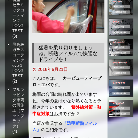
セラミ
移
ックコ
動
ーティ
ング
LONG
TEST
(3)
最高級
猛暑を乗り切りましょう
ガラス
ね。断熱フィルムで快適な
コーテ
ドライブを！
ィング
evo-1
2018年6月21日
LONG
TEST
こんにちは。
カービューティープ
(2)
ロ・エバ
です。
フルラ
梅雨の合間の晴れ間が出ています
ッピン
グ車両
ね。今年の夏はかなり熱くなると予
の再施
想されています。
紫外線対策・熱
工（マ
中症対策
はお済ですか？
ットブ
ラッ
当店が推奨する
「透明断熱フィル
ク）
ム」
のご紹介です。
(4)