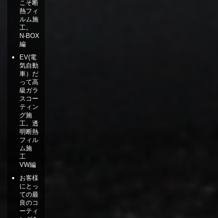
こそ断
熱フィ
ルム施
工。
N-BOX
編
EV(電
気自動
車）だ
って高
級ガラ
スコー
ティン
グ施
工。透
明断熱
フィル
ム施
工
VW編
お客様
にとっ
ての最
良のコ
ーティ