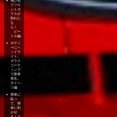
飛び石
でフロ
ントガ
ラスが
割れた
な
ら！
ビー
トル編
ボディ
ーにヘ
ッドラ
イト。
ガラス
コーテ
ィング
で新車
再生。
ダイハ
ツ編
簡単に
貼っ
て、簡
単に剥
がせ
る！カ