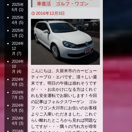
車復活 ゴルフ・ワゴン
2025年
6月
(1)
2016年12月3日
2025年
4月
(5)
2025年
1月
(1)
2024年
12
月
(7)
2024年
10
こんにちは。久留米市のカービュー
月
(4)
ティープロ・エバです。清々しい週
2024年
末です。明日の午後は崩れそうです
8月
(2)
が・・・お出かけになる方はくれぐ
2024年
れも安全運転でお願いします！今回
7月
(2)
の記事はフォルクスワーゲン ゴル
2024年
フ・ワゴン大川市にお住いのお客様
6月
(5)
よりご入庫いただきました。これぐ
2024年
らい離れたところから見れば問題な
4月
(3)
しですが・・・隅々の汚れ方が尋常
2024年