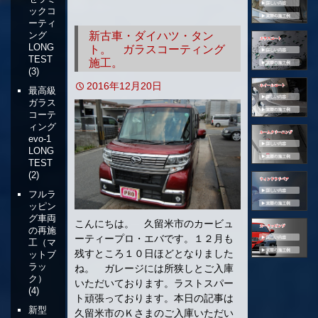
ックコ
移
ーティ
動
新古車・ダイハツ・タン
ング
LONG
ト。 ガラスコーティング
TEST
施工。
(3)
2016年12月20日
最高級
ガラス
コーテ
ィング
evo-1
LONG
TEST
(2)
フルラ
ッピン
グ車両
こんにちは。 久留米市のカービュ
の再施
ーティープロ・エバです。１２月も
工（マ
残すところ１０日ほどとなりました
ットブ
ラッ
ね。 ガレージには所狭しとご入庫
ク）
いただいております。ラストスパー
(4)
ト頑張っております。本日の記事は
新型
久留米市のＫさまのご入庫いただい