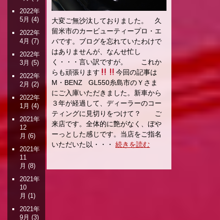
2022年
5月
(4)
大変ご無沙汰しておりました。 久
留米市のカービューティープロ・エ
2022年
4月
(7)
バです。ブログを忘れていたわけで
はありませんが、なんせ忙し
2022年
く・・・言い訳ですが。 これか
3月
(5)
らも頑張ります
今回の記事は
2022年
M・BENZ GL550糸島市のＹさま
2月
(2)
にご入庫いただきました。新車から
2022年
３年が経過して、ディーラーのコー
1月
(4)
ティングに見切りをつけて？ ご
2021年
来店です。全体的に艶がなく、ぼや
12
ーっとした感じです。当店をご指名
月
(6)
いただいた以・・・
続きを読む
2021年
11
月
(8)
2021年
10
月
(1)
2021年
9月
(3)