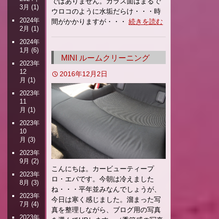
ではありません。ガラス面はまるで
3月
(1)
ウロコのように水垢だらけ・・・時
2024年
間がかかりますが・・・
続きを読む
2月
(1)
2024年
1月
(6)
MINI ルームクリーニング
2023年
12
2016年12月2日
月
(1)
2023年
11
月
(1)
2023年
10
月
(3)
2023年
9月
(2)
こんにちは。カービューティープ
2023年
ロ・エバです。今朝は冷えました
8月
(3)
ね・・・平年並みなんでしょうが、
2023年
今日は寒く感じました。溜まった写
7月
(4)
真を整理しながら、ブログ用の写真
2023年