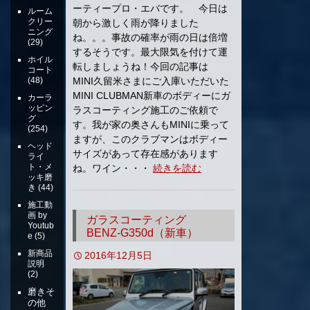
ーティープロ・エバです。 今日は
ルーム
クリー
朝から激しく雨が降りました
ニング
ね。。。事故の確率が雨の日は倍増
(29)
するそうです。最大限気を付けて運
ホイル
転しましょうね！今回の記事は
コート
(48)
MINI久留米さまにご入庫いただいた
MINI CLUBMAN新車のボディーにガ
カーラ
ッピン
ラスコーティング施工のご依頼で
グ
す。我が家の奥さんもMINIに乗って
(254)
ますが、このクラブマンはボディー
ヘッド
サイズがあって存在感があります
ライ
ト・メ
ね。ワイン・・・
続きを読む
ッキ磨
き
(44)
施工動
画 by
ガラスコーティング
Youtub
BENZ-G350d（新車）
e
(5)
新商品
2016年12月5日
説明
(2)
磨きそ
の他