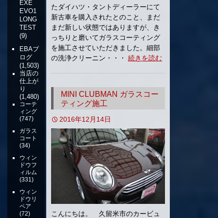
EXE
たダイハツ・タントディーラーにて
EVO1
新古車を購入されたとのこと、まだ
LONG
まだ新しい状態ではありますが、き
TEST
(9)
っちりと磨いてガラスコーティング
を施工させていただきました。細部
EBAブ
ログ
の洗浄クリーニン・・・
続きを読む
(1,503)
当店の
仕上が
り
MINI CLUBMAN ガラスコー
(1,480)
ティング施工
コーテ
ィング
2016年12月14日
(747)
ガラス
コート
(34)
ウィン
ドウフ
ィルム
(331)
ウィン
ドウリ
ペア
こんにちは。 久留米市のカービュ
(72)