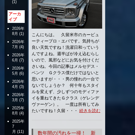
(1)
アーカ
イブ
2026年
8月
(1)
こんにちは。 久留米市のカービュ
ーティープロ・エバです。気持ちが
2026年
7月
(4)
良い天気ですね！洗濯日和っていう
んですよね。週半ばが冷え込むらし
2026年
いので、風邪などにお気を付けくだ
6月
(7)
さいね。今回の記事はメルセデス・
2026年
ベンツ Ｇクラス僕だけではないと
5月
(6)
思いますが・・・男の憧れの一台で
2026年
ないでしょうか？ 何十年もスタイ
4月
(3)
ルを変えず、少しずつのモディファ
2026年
イを重ねてきたＧクラス（ゲレンデ
3月
(7)
ヴァーゲン）。 一度は所有してみ
2025年
たいですね！久留・・・
続きを読む
8月
(4)
2025年
7
月
(11)
数年間の汚れを一掃！ 新