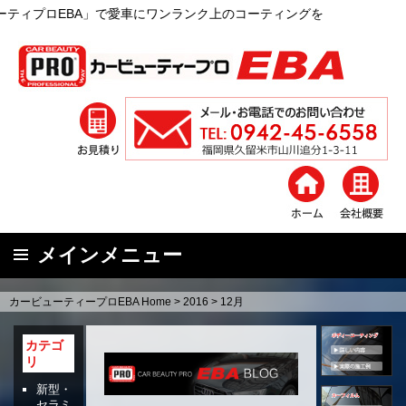
」で愛車にワンランク上のコーティングを
メインメニュー
コ
カービューティープロEBA Home
>
2016
>
12月
ン
テ
カテゴ
ン
リ
ツ
新型・
へ
セラミ