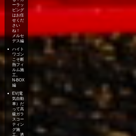
ーラッ
ピング
はお任
せくだ
さい
ね！
メルセ
デス編
ハイト
ワゴン
こそ断
熱フィ
ルム施
工。
N-BOX
編
EV(電
気自動
車）だ
って高
級ガラ
スコー
ティン
グ施
工。透