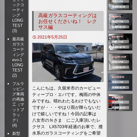
ックコ
移
ーティ
動
高級ガラスコーティングは
ング
LONG
お任せくださいね！ レク
TEST
サス編
(3)
2021年5月25日
最高級
ガラス
コーテ
ィング
evo-1
LONG
TEST
(2)
フルラ
こんにちは。久留米市のカービュー
ッピン
グ車両
ティープロ・エバです。梅雨の中休
の再施
みですね。晴れわたるわけでもない
工（マ
ですが・・・やはり雨が降らないだ
ットブ
けで嬉しいですね！今回の記事は
ラッ
ク）
八女市のＮさま にご入庫頂いたレ
(4)
クサス LX5703年経過のお車で、撥
水系のガラスコーティングをご希望
新型