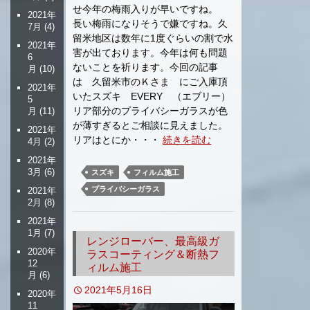
せ今年の梅雨入りが早いですね。
2021年
長い梅雨になりそうで嫌ですね。久
7月
(4)
留米地区は数年に1度ぐらいの割で水
2021年
害が出ております。今年は何も問題
6
ないことを祈ります。今回の記事
月
(10)
は 久留米市のＫさま にご入庫頂
2021年
いたスズキ EVERY （エブリー）
5
リア部分のプライバシーガラスが色
月
(11)
が薄すぎるとご相談に見えました。
2021年
リアはとにか・・・
続きを読む
4月
(2)
2021年
3月
(6)
スズキ
フィルム施工
プライバシーガラス
2021年
2月
(8)
2021年
1月
(7)
レンジローバー、最高級ガ
2020年
ラスコーティング＆断熱フ
12
ィルム施工
月
(6)
2021年5月16日
2020年
11