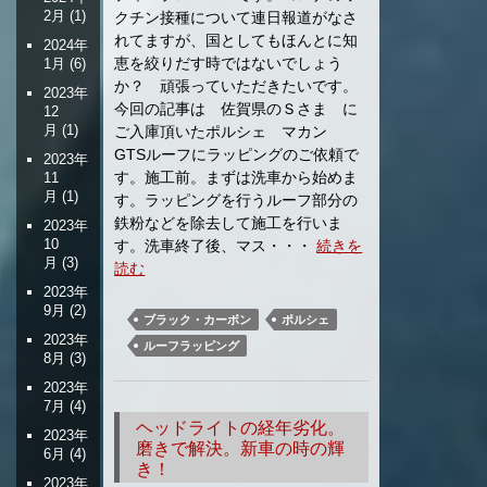
2月
(1)
クチン接種について連日報道がなさ
れてますが、国としてもほんとに知
2024年
恵を絞りだす時ではないでしょう
1月
(6)
か？ 頑張っていただきたいです。
2023年
今回の記事は 佐賀県のＳさま に
12
月
(1)
ご入庫頂いたポルシェ マカン
GTSルーフにラッピングのご依頼で
2023年
す。施工前。まずは洗車から始めま
11
月
(1)
す。ラッピングを行うルーフ部分の
鉄粉などを除去して施工を行いま
2023年
10
す。洗車終了後、マス・・・
続きを
月
(3)
読む
2023年
9月
(2)
ブラック・カーボン
ポルシェ
2023年
ルーフラッピング
8月
(3)
2023年
7月
(4)
ヘッドライトの経年劣化。
2023年
磨きで解決。新車の時の輝
6月
(4)
き！
2023年