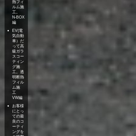
熱フィ
ルム施
工。
N-BOX
編
EV(電
気自動
車）だ
って高
級ガラ
スコー
ティン
グ施
工。透
明断熱
フィル
ム施
工
VW編
お客様
にとっ
ての最
良のコ
ーティ
ングを