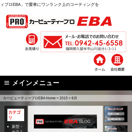
車にワンランク上のコーティングを
メインメニュー
コ
カービューティープロEBA Home
>
2015
>
8月
ン
テ
カテゴ
ン
リ
ツ
新型・
へ
セラミ