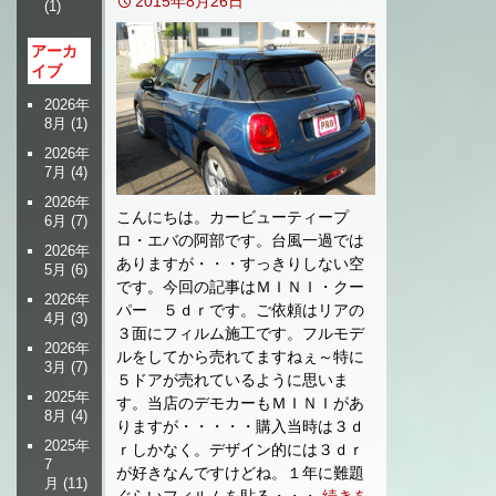
2015年8月26日
(1)
アーカ
イブ
2026年
8月
(1)
2026年
7月
(4)
2026年
こんにちは。カービューティープ
6月
(7)
ロ・エバの阿部です。台風一過では
2026年
ありますが・・・すっきりしない空
5月
(6)
です。今回の記事はＭＩＮＩ・クー
2026年
パー ５ｄｒです。ご依頼はリアの
4月
(3)
３面にフィルム施工です。フルモデ
2026年
ルをしてから売れてますねぇ～特に
3月
(7)
５ドアが売れているように思いま
2025年
す。当店のデモカーもＭＩＮＩがあ
8月
(4)
りますが・・・・・購入当時は３ｄ
2025年
ｒしかなく。デザイン的には３ｄｒ
7
が好きなんですけどね。１年に難題
月
(11)
ぐらいフィルムを貼る・・・
続きを