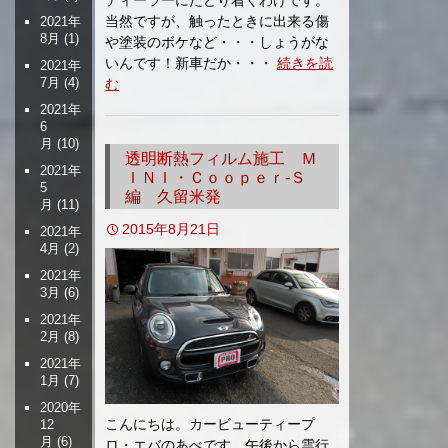
ディーラーにたどり着くわけです。
当然ですが、触ったときに出来る傷
2021年
8月
(1)
や塗装のボケなど・・・しょうがな
いんです！新車だか・・・
続きを読
2021年
7月
(4)
む
2021年
6
月
(10)
透明断熱フィルム施工 Ｍ
2021年
ＩＮＩ・Ｃｏｏｐｅｒ-Ｓ
5
編 久留米発
月
(11)
2015年8月21日
2021年
4月
(2)
2021年
3月
(6)
2021年
2月
(8)
2021年
1月
(7)
2020年
こんにちは。カービューティープ
12
月
(6)
ロ・エバのあべです。午後から雲行