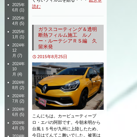
2025年
読む
6月
(1)
2025年
4月
(5)
ガラスコーティング＆透明
2025年
断熱フィルム施工 ルノ
1月
(1)
ー・ルーテシアＲＳ編 久
2024年
留米発
12
月
(7)
2015年8月25日
2024年
10
月
(4)
2024年
8月
(2)
2024年
7月
(2)
2024年
6月
(5)
こんにちは。カービューティープ
ロ・エバの阿部です。今朝未明から
2024年
4月
(3)
台風１５号が九州に上陸したため、
今日はてんてこ舞いでした。被害は
2024年