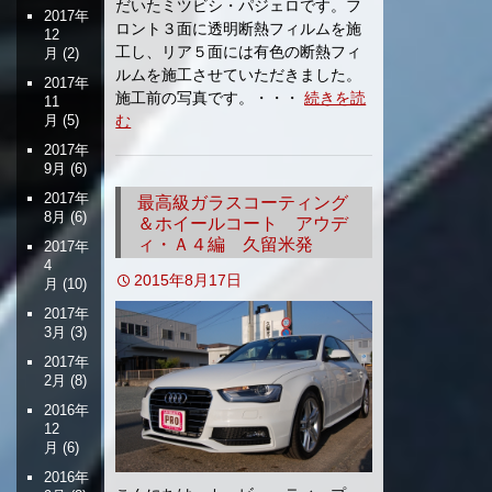
だいたミツビシ・パジェロです。フ
2017年
ロント３面に透明断熱フィルムを施
12
工し、リア５面には有色の断熱フィ
月
(2)
ルムを施工させていただきました。
2017年
施工前の写真です。・・・
続きを読
11
月
(5)
む
2017年
9月
(6)
2017年
最高級ガラスコーティング
8月
(6)
＆ホイールコート アウデ
ィ・Ａ４編 久留米発
2017年
4
2015年8月17日
月
(10)
2017年
3月
(3)
2017年
2月
(8)
2016年
12
月
(6)
2016年