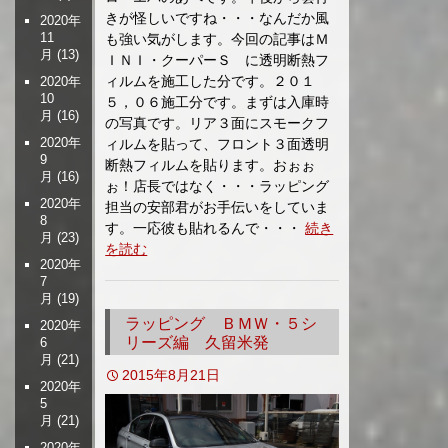
きが怪しいですね・・・なんだか風
2020年
11
も強い気がします。今回の記事はＭ
月
(13)
ＩＮＩ・クーパーＳ に透明断熱フ
ィルムを施工した分です。２０１
2020年
10
５，０６施工分です。まずは入庫時
月
(16)
の写真です。リア３面にスモークフ
2020年
ィルムを貼って、フロント３面透明
9
断熱フィルムを貼ります。おぉぉ
月
(16)
ぉ！店長ではなく・・・ラッピング
2020年
担当の安部君がお手伝いをしていま
8
す。一応彼も貼れるんで・・・
続き
月
(23)
を読む
2020年
7
月
(19)
ラッピング ＢＭＷ・５シ
2020年
リーズ編 久留米発
6
月
(21)
2015年8月21日
2020年
5
月
(21)
2020年