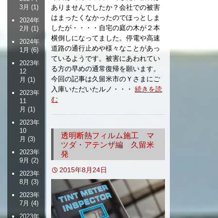
ありませんでしたか？会社での被害
3月
(1)
はまったくなかったのでほっとしま
2024年
したが・・・・自宅の庭の木が２本
2月
(1)
横倒しになってました。停電や高速
2024年
道路の通行止めや様々なことがあっ
1月
(6)
ているようです。被害にあわれてい
2023年
る方の早めの通常復帰を願います。
12
今回の記事は久留米市のＹさまにご
月
(1)
入庫いただいたルノ・・・
続きを読
2023年
む
11
月
(1)
2023年
10
透明断熱フィルム施工 マ
月
(3)
ツダ・アテンザ編 久留米
2023年
発
9月
(2)
2015年8月24日
2023年
8月
(3)
2023年
7月
(4)
2023年