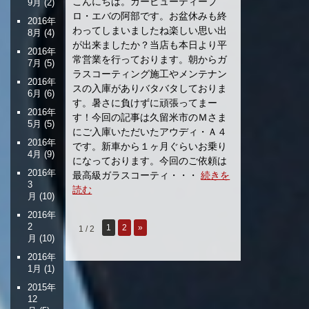
こんにちは。カービューティープ
9月
(2)
ロ・エバの阿部です。お盆休みも終
2016年
わってしまいましたね楽しい思い出
8月
(4)
が出来ましたか？当店も本日より平
2016年
常営業を行っております。朝からガ
7月
(5)
ラスコーティング施工やメンテナン
2016年
スの入庫がありバタバタしておりま
6月
(6)
す。暑さに負けずに頑張ってまー
2016年
す！今回の記事は久留米市のＭさま
5月
(5)
にご入庫いただいたアウディ・Ａ４
2016年
です。新車から１ヶ月ぐらいお乗り
4月
(9)
になっております。今回のご依頼は
2016年
最高級ガラスコーティ・・・
続きを
3
読む
月
(10)
2016年
2
1
2
»
1 / 2
月
(10)
2016年
1月
(1)
2015年
12