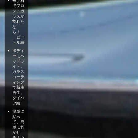
飛び石
でフロ
ントガ
ラスが
割れた
な
ら！
ビー
トル編
ボディ
ーにヘ
ッドラ
イト。
ガラス
コーテ
ィング
で新車
再生。
ダイハ
ツ編
簡単に
貼っ
て、簡
単に剥
がせ
る！カ