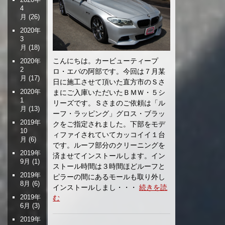
4
月
(26)
2020年
3
月
(18)
こんにちは。カービューティープ
2020年
2
ロ・エバの阿部です。今回は７月某
月
(17)
日に施工させて頂いた直方市のＳさ
2020年
まにご入庫いただいたＢＭＷ・５シ
1
リーズです。Ｓさまのご依頼は「ル
月
(13)
ーフ・ラッピング」グロス・ブラッ
2019年
クをご指定されました。下部をモデ
10
ィファイされていてカッコイイ１台
月
(6)
です。ルーフ部分のクリーニングを
2019年
済ませてインストールします。イン
9月
(1)
ストール時間は３時間ほどルーフと
2019年
ピラーの間にあるモールも取り外し
8月
(6)
インストールしまし・・・
続きを読
2019年
む
6月
(3)
2019年