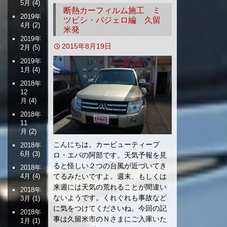
5月
(4)
断熱カーフィルム施工 ミ
2019年
ツビシ・パジェロ編 久留
4月
(2)
米発
2019年
2015年8月19日
2月
(5)
2019年
1月
(4)
2018年
12
月
(4)
2018年
11
月
(2)
こんにちは。カービューティープ
2018年
6月
(3)
ロ・エバの阿部です。天気予報を見
ると怪しい２つの台風が近づいてき
2018年
4月
(4)
てるみたいですよ。週末、もしくは
来週には天気の荒れることが間違い
2018年
ないようです。くれぐれも事故など
3月
(1)
に気をつけてくださいね。今回の記
2018年
事は久留米市のＮさまにご入庫いた
1月
(1)