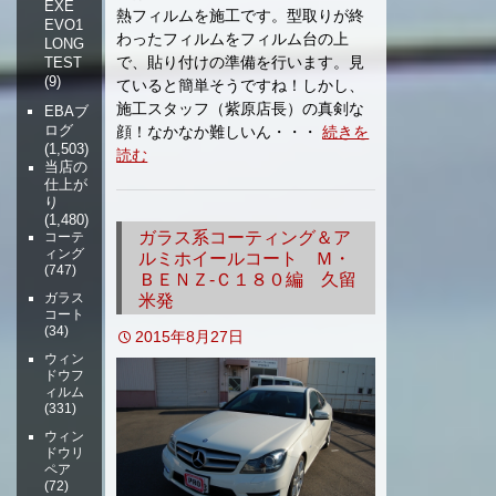
EXE
熱フィルムを施工です。型取りが終
EVO1
わったフィルムをフィルム台の上
LONG
で、貼り付けの準備を行います。見
TEST
(9)
ていると簡単そうですね！しかし、
施工スタッフ（紫原店長）の真剣な
EBAブ
ログ
顔！なかなか難しいん・・・
続きを
(1,503)
読む
当店の
仕上が
り
(1,480)
ガラス系コーティング＆ア
コーテ
ィング
ルミホイールコート Ｍ・
(747)
ＢＥＮＺ-Ｃ１８０編 久留
ガラス
米発
コート
(34)
2015年8月27日
ウィン
ドウフ
ィルム
(331)
ウィン
ドウリ
ペア
(72)