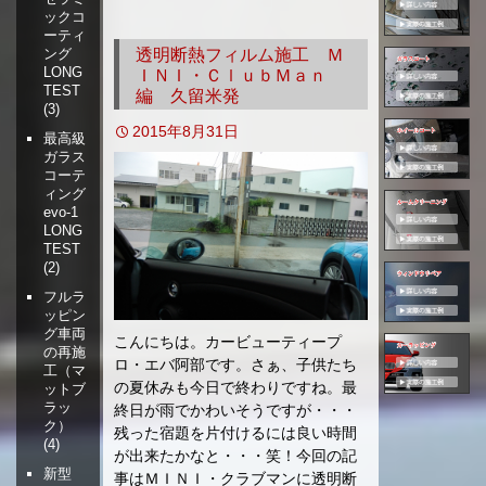
ックコ
移
ーティ
動
透明断熱フィルム施工 Ｍ
ング
LONG
ＩＮＩ・ＣｌｕｂＭａｎ
TEST
編 久留米発
(3)
2015年8月31日
最高級
ガラス
コーテ
ィング
evo-1
LONG
TEST
(2)
フルラ
ッピン
グ車両
こんにちは。カービューティープ
の再施
ロ・エバ阿部です。さぁ、子供たち
工（マ
の夏休みも今日で終わりですね。最
ットブ
ラッ
終日が雨でかわいそうですが・・・
ク）
残った宿題を片付けるには良い時間
(4)
が出来たかなと・・・笑！今回の記
新型
事はＭＩＮＩ・クラブマンに透明断