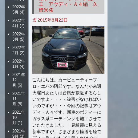
工 アウディ・Ａ４編 久
2022年
留米発
5月
(4)
2015年8月22日
2022年
4月
(7)
2022年
3月
(5)
2022年
2月
(2)
2022年
1月
(4)
2021年
こんにちは。カービューティープ
12
月
(6)
ロ・エバの阿部です。なんだか来週
火曜日あたりは台風が接近するらし
2021年
11
いですよ・・・・被害がなければい
月
(8)
いのですが・・・今回の記事はアウ
ディ・Ａ４です。新車のボディーに
2021年
10
ガラス系コーティングを施工させて
月
(1)
いただきました。一見綺麗に見える
2021年
新車ですが、さまざまな輸送を経て
9月
(3)