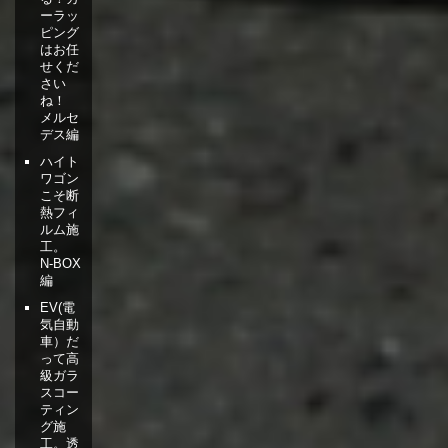
ーラッ
ピング
はお任
せくだ
さい
ね！
メルセ
デス編
ハイト
ワゴン
こそ断
熱フィ
ルム施
工。
N-BOX
編
EV(電
気自動
車）だ
って高
級ガラ
スコー
ティン
グ施
工。透