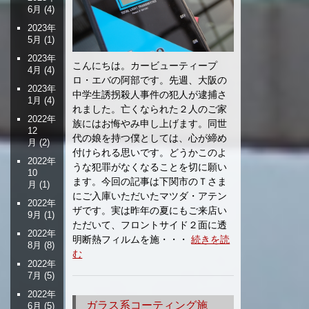
6月
(4)
2023年
5月
(1)
2023年
こんにちは。カービューティープ
4月
(4)
ロ・エバの阿部です。先週、大阪の
2023年
中学生誘拐殺人事件の犯人が逮捕さ
1月
(4)
れました。亡くなられた２人のご家
2022年
族にはお悔やみ申し上げます。同世
12
代の娘を持つ僕としては、心が締め
月
(2)
付けられる思いです。どうかこのよ
2022年
うな犯罪がなくなることを切に願い
10
ます。今回の記事は下関市のＴさま
月
(1)
にご入庫いただいたマツダ・アテン
2022年
ザです。実は昨年の夏にもご来店い
9月
(1)
ただいて、フロントサイド２面に透
2022年
明断熱フィルムを施・・・
続きを読
8月
(8)
む
2022年
7月
(5)
2022年
ガラス系コーティング施
6月
(5)