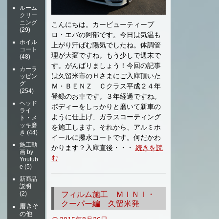
ルーム
クリー
ニング
こんにちは。カービューティープ
(29)
ロ・エバの阿部です。今日は気温も
ホイル
上がり汗ばむ陽気でしたね。体調管
コート
理が大変ですね。もう少しで週末で
(48)
す。がんばりましょう！今回の記事
カーラ
は久留米市のＨさまにご入庫頂いた
ッピン
グ
Ｍ・ＢＥＮＺ Ｃクラス平成２４年
(254)
登録のお車です。３年経過ですね。
ヘッド
ボディーをしっかりと磨いて新車の
ライ
ように仕上げ、ガラスコーティング
ト・メ
ッキ磨
を施工します。それから、アルミホ
き
(44)
イールに撥水コートです。何だかわ
施工動
かります？入庫直後・・・
続きを読
画 by
む
Youtub
e
(5)
新商品
説明
(2)
フィルム施工 ＭＩＮＩ・
クーパー編 久留米発
磨きそ
の他