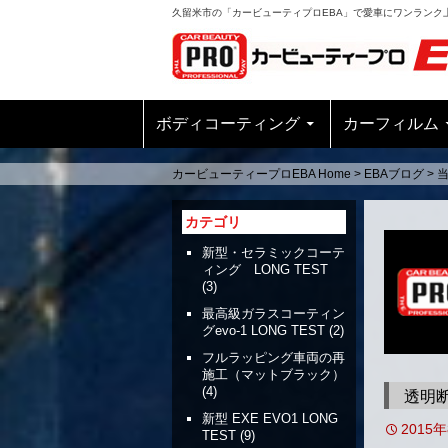
久留米市の「カービューティプロEBA」で愛車にワンランク
ボディコーティング
カーフィルム
カービューティープロEBA Home
>
EBAブログ
>
カテゴリ
新型・セラミックコーテ
ィング LONG TEST
(3)
最高級ガラスコーティン
グevo-1 LONG TEST
(2)
フルラッピング車両の再
施工（マットブラック）
(4)
透明
新型 EXE EVO1 LONG
2015
TEST
(9)