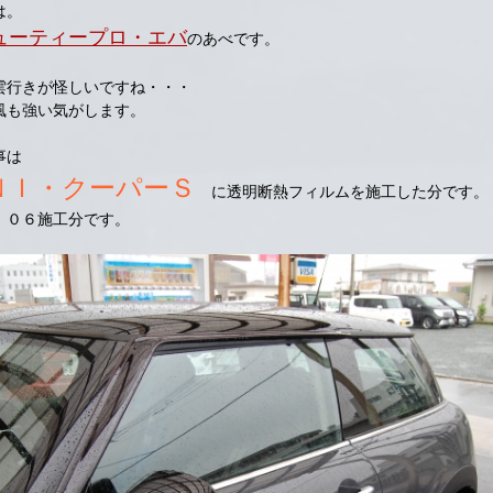
は。
ューティープロ・エバ
のあべです。
雲行きが怪しいですね・・・
風も強い気がします。
事は
ＮＩ・クーパーＳ
に透明断熱フィルムを施工した分です。
，０６施工分です。