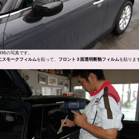
庫時の写真です。
にスモークフィルム
を貼って、
フロント３面透明断熱フィルム
を貼りま