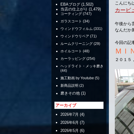
こんにち
EBAブログ
(1,502)
カービ
当店の仕上がり
(1,479)
コーティング
(747)
ガラスコート
(34)
午後から
ウィンドウフィルム
(331)
なんだか
ウィンドウリペア
(71)
今回の記
ルームクリーニング
(29)
ＭＩ
ホイルコート
(48)
カーラッピング
(254)
２０１５
ヘッドライト・メッキ磨き
(44)
施工動画 by Youtube
(5)
新商品説明
(2)
磨きその他
(1)
アーカイブ
2026年7月
(4)
2026年6月
(7)
2026年5月
(6)