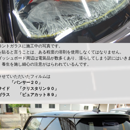
ロントガラスに施工中の写真です。
を貼ると言うことは、ある程度の溶剤を使用しなくてはなりません。
ダッシュボード周辺は電装品が数多くあり、濡らしてしまう訳にはいき
、養生を施し細心の注意がはらわれているんです。
させていただいたフィルムは
面 「パンサー２０」
サイド 「クリスタリン９０」
ガラス 「ピュアカット８９」