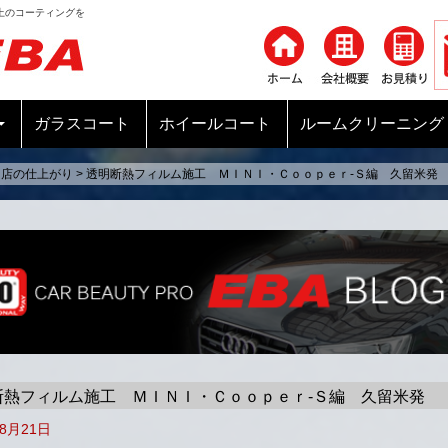
上のコーティングを
コンテンツへ移動
ガラスコート
ホイールコート
ルームクリーニング
当店の仕上がり
>
透明断熱フィルム施工 ＭＩＮＩ・Ｃｏｏｐｅｒ-Ｓ編 久留米発
断熱フィルム施工 ＭＩＮＩ・Ｃｏｏｐｅｒ-Ｓ編 久留米発
年8月21日