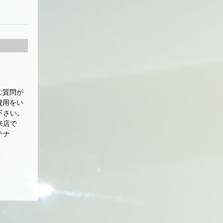
ご質問が
費用をい
下さい。
来店で
テナ