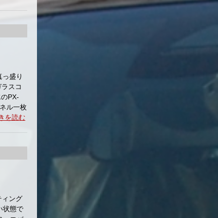
真っ盛り
ガラスコ
PX-
パネル一枚
きを読む
ティング
い状態で