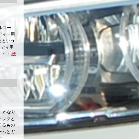
ルコー
ディー用
るという
ボディ用
・・・
続
。かなり
ェックと
てるもの
ームとガ
す