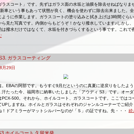
ガラスコート」です。先ずはガラス面の水垢と油膜を除去せねばなりま
は新車という事もあって状態が良く、機会を使わずに除去出来ました。
じように作業します。ガラスコートの塗り込みと拭き上げは3時間ぐら
から見た写真です。内側からもどうぞ！かなり撥水しています♪しかし、
的は撥水だけではなくて、水垢を付きづらくするという事です。これで
む
i. S3. ガラスコーティング
年8月29日
は。EBAの阿部です。もうすぐ9月だというのに真夏に逆戻りをしたよ
…汗たった今、福岡市に納車いたしました「アウディ S3」です。オー
はPCX-500。それから、ホイルコート、ガラスコートです。ここではコ
てUPしますね。ホイルとガラスはそれぞれのジャンルコーナーでご紹介
ね！ドアミラーがマットシルバーなのが「Ｓ」の証ですね。先・・・
続
i S3 ホイルコート 久留米発