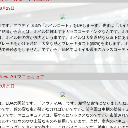
年8月29日
阿部です。アウディ Ｓ3の「ホイルコート」をUPしまーす。先ずは「ホイ
？結論から言えば、ホイルに施工するガラスコーティングなんです。ボ
は、ホイル用の方が強力という事です。ホイルは大変過酷な状況下にあ
ブレーキをかける時に、大変な熱とブレーキダスト(鉄粉)を出します。
熱で長続きをしません。ですから、EBAではホイル選用のガラスコーテ
. New. A6 マニュキュア
年8月29日
は。EBAの阿部です。「アウディA6」です。精悍な表情になりましたね
いです。僕の変な虫が騒がなければいいですが…笑今回は車輌の塗装チ
ュアです。マニュキュアとは、要するにワックスなのですが、市販され
カルナバロウのやや上質なものを使用しています。当然、室内のバキュ
リーニングしてタイヤの艶出し。これがメニューです。納車しちゃいま