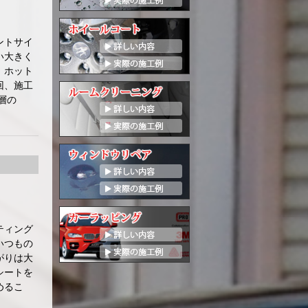
ントサイ
い大きく
！ホット
回、施工
層の
ティング
いつもの
がりは大
シートを
めるこ