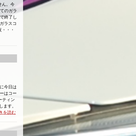
せん。今
全てのガラ
いで終了し
ガラスコ
夜・・・
うに今日は
ダーはコー
ーティン
します。
きを読む