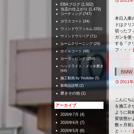
2011
EBAブログ
(1,502)
当店の仕上がり
(1,479)
コーティング
(747)
本日入庫
ガラスコート
(34)
ドはクリ
ウィンドウフィルム
(331)
切ったフ
ウィンドウリペア
(71)
ガンを使
する「ク
ルームクリーニング
(29)
フ・・・
ホイルコート
(48)
カーラッピング
(254)
ヘッドライト・メッキ磨き
(44)
BMW
施工動画 by Youtube
(5)
2011
新商品説明
(2)
磨きその他
(1)
こんにち
アーカイブ
を施工さ
ように前
2026年7月
(4)
変状態が
2026年6月
(7)
数ヶ月前
2026年5月
(6)
と・・・