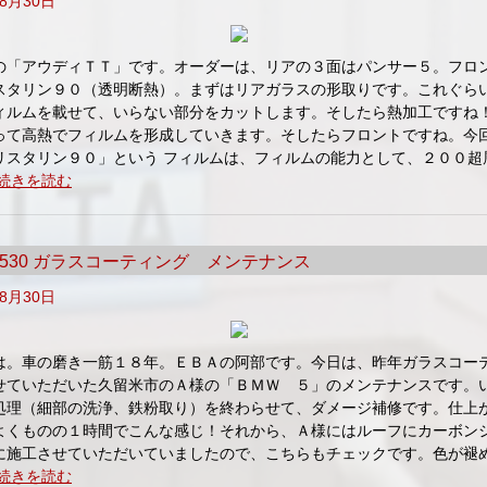
年8月30日
の「アウディＴＴ」です。オーダーは、リアの３面はパンサー５。フロ
スタリン９０（透明断熱）。まずはリアガラスの形取りです。これぐら
ィルムを載せて、いらない部分をカットします。そしたら熱加工ですね
って高熱でフィルムを形成していきます。そしたらフロントですね。今
リスタリン９０」という フィルムは、フィルムの能力として、２００超
続きを読む
 530 ガラスコーティング メンテナンス
年8月30日
は。車の磨き一筋１８年。ＥＢＡの阿部です。今日は、昨年ガラスコー
せていただいた久留米市のＡ様の「ＢＭＷ ５」のメンテナンスです。
処理（細部の洗浄、鉄粉取り）を終わらせて、ダメージ補修です。仕上
よくものの１時間でこんな感じ！それから、Ａ様にはルーフにカーボン
に施工させていただいていましたので、こちらもチェックです。色が褪
続きを読む