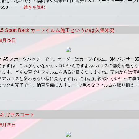
て欲しいものです！福岡県久留米市山川追分1-3-11カービューティープ
-6558 ・・・
続きを読む
i A5 Sport Back カーフイルム施工というのは久留米発
年8月29日
 A5 スポーツバック」です。オーダーはカーフイルム。3M パンサー3
てますね！これがなかなかカッコいいんですよね♪ガラスの部分が黒くな
えます。どんな車でもフィルムを貼ると良くなりますね。室内からは何
ドアガラスと変わらない様に見えますね。これだけ視認性がいいって事
ェックも完了です。納車準備に入りまーす♪色々なフィルムを取り揃え
i A3 ガラスコート
年8月29日