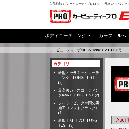
久留米市の「カービューティプロEBA」で愛車にワンランク
ボディコーティング
カーフィルム
カービューティープロEBA Home
>
2011
>
8月
カテゴリ
新型・セラミックコーテ
ィング LONG TEST
(3)
最高級ガラスコーティン
グevo-1 LONG TEST
(2)
フルラッピング車両の再
施工（マットブラック）
(4)
Aud
新型 EXE EVO1 LONG
TEST
(9)