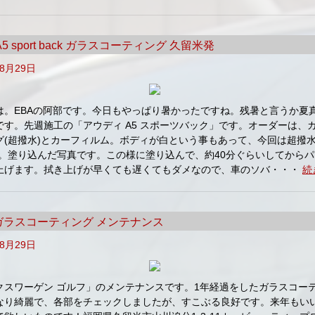
 A5 sport back ガラスコーティング 久留米発
年8月29日
は。EBAの阿部です。今日もやっぱり暑かったですね。残暑と言うか夏
です。先週施工の「アウディ A5 スポーツバック」です。オーダーは、
グ(超撥水)とカーフィルム。ボディが白という事もあって、今回は超撥水の
です。塗り込んだ写真です。この様に塗り込んで、約40分ぐらいしてから
上げます。拭き上げが早くても遅くてもダメなので、車のソバ・・・
続
f ガラスコーティング メンテナンス
年8月29日
クスワーゲン ゴルフ」のメンテナンスです。1年経過をしたガラスコー
なり綺麗で、各部をチェックしましたが、すこぶる良好です。来年もい