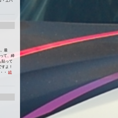
ロ・エバ
5。最
って、締
も貼って
ですよ！
・・・
続