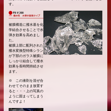
す。
被膜構造に撥水基を化
学結合させることで水
弾き効果を高めまし
た。
被膜上部に配列された
撥水変換型特殊シラン
が下部のガラス被膜に
しっかり結合して撥水
効果を長時間持続させ
ます。
※ この液剤を混ぜ合
わせてそのまま放置す
ると・・・上の写真の
ように固まってしまう
んですよ！