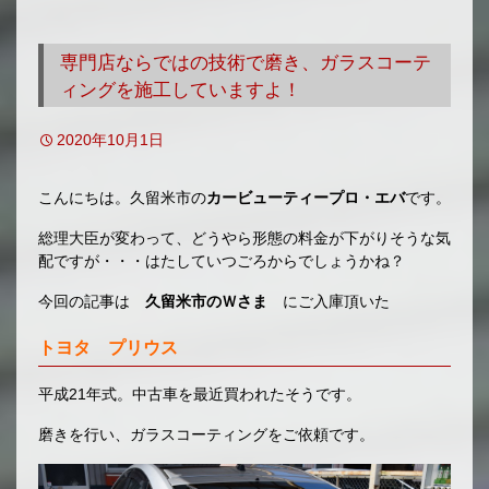
移
動
専門店ならではの技術で磨き、ガラスコーテ
ィングを施工していますよ！
2020年10月1日
こんにちは。久留米市の
カービューティープロ・エバ
です。
総理大臣が変わって、どうやら形態の料金が下がりそうな気
配ですが・・・はたしていつごろからでしょうかね？
今回の記事は
久留米市のＷさま
にご入庫頂いた
トヨタ プリウス
平成21年式。中古車を最近買われたそうです。
磨きを行い、ガラスコーティングをご依頼です。