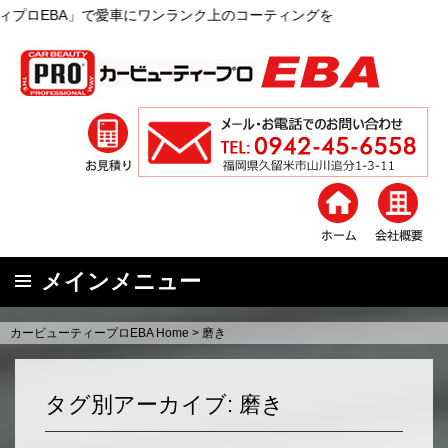
上のコーティングを
メインメニュー
コ
カービューティープロEBA Home
>
磨き
ン
テ
ン
タグ別アーカイブ: 磨き
ツ
へ