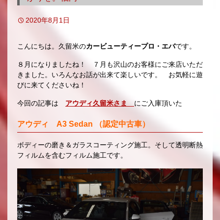
2020年8月1日
こんにちは。久留米の
カービューティープロ・エバ
です。
８月になりましたね！ ７月も沢山のお客様にご来店いただ
きました。いろんなお話が出来て楽しいです。 お気軽に遊
びに来てくださいね！
今回の記事は
アウディ久留米さま
にご入庫頂いた
アウディ A3 Sedan （認定中古車）
ボディーの磨き＆ガラスコーティング施工。そして透明断熱
フィルムを含むフィルム施工です。