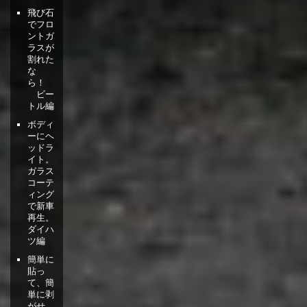
飛び石
でフロ
ントガ
ラスが
割れた
な
ら！
ビー
トル編
ボディ
ーにヘ
ッドラ
イト。
ガラス
コーテ
ィング
で新車
再生。
ダイハ
ツ編
簡単に
貼っ
て、簡
単に剥
がせ