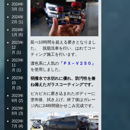
2024年
3月
(1)
2024年
2月
(1)
2024年
1月
(6)
延べ10時間を超える磨きとなりまし
2023年
12
た。 脱脂洗車を行い、はれてコー
月
(1)
ティング施工を行います。
2023年
濃色系に人気の
「ＰＸ－Ｖ２５０」
11
を使用しました。
月
(1)
2023年
弱撥水で水切れに優れ、防汚性を兼
10
ね備えたガラスコーティングです。
月
(3)
ピカピカに磨き込まれたボディーに
2023年
塗布後、拭き上げ。終了後はガレー
9月
(2)
ジ内に24時間寝かせこみ完成です。
2023年
8月
(3)
2023年
7月
(4)