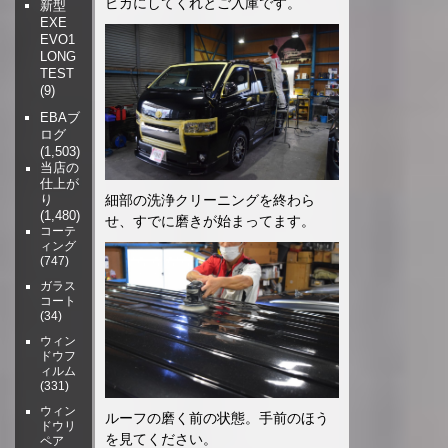
ピカにしてくれとご入庫です。
新型
EXE
EVO1
LONG
TEST
(9)
EBAブ
ログ
(1,503)
当店の
仕上が
細部の洗浄クリーニングを終わら
り
(1,480)
せ、すでに磨きが始まってます。
コーテ
ィング
(747)
ガラス
コート
(34)
ウィン
ドウフ
ィルム
(331)
ウィン
ルーフの磨く前の状態。手前のほう
ドウリ
を見てください。
ペア