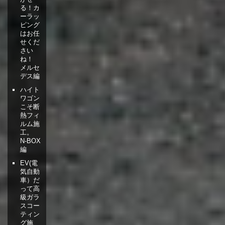
る！カ
ーラッ
ピング
はお任
せくだ
さい
ね！
メルセ
デス編
ハイト
ワゴン
こそ断
熱フィ
ルム施
工。
N-BOX
編
EV(電
気自動
車）だ
って高
級ガラ
スコー
ティン
グ施