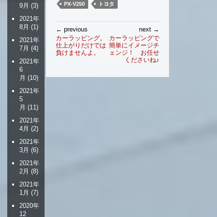
PX-V250
トヨタ
9月
(3)
2021年
投
8月
(1)
← previous
next →
稿
カーラッピング。
カーラッピングで
2021年
仕上がりだけでは
簡単にイメージチ
ナ
7月
(4)
負けませんよ。
ェンジ！ お任せ
ビ
くださいね♪
2021年
ゲ
6
ー
月
(10)
シ
2021年
ョ
5
ン
月
(11)
2021年
4月
(2)
2021年
3月
(6)
2021年
2月
(8)
2021年
1月
(7)
2020年
12