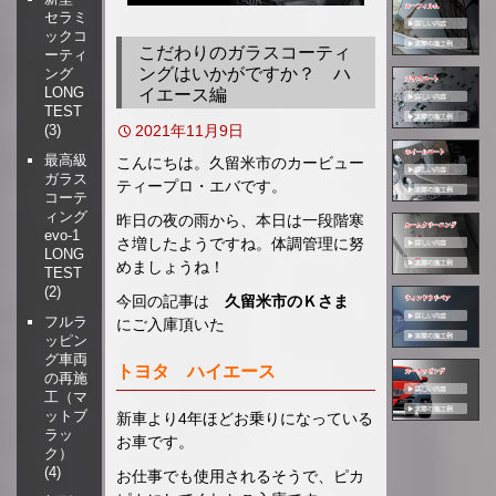
セラミ
移
ックコ
動
こだわりのガラスコーティ
ーティ
ングはいかがですか？ ハ
ング
LONG
イエース編
TEST
2021年11月9日
(3)
最高級
こんにちは。久留米市のカービュー
ガラス
ティープロ・エバです。
コーテ
ィング
昨日の夜の雨から、本日は一段階寒
evo-1
さ増したようですね。体調管理に努
LONG
めましょうね！
TEST
(2)
今回の記事は
久留米市のＫさま
フルラ
にご入庫頂いた
ッピン
グ車両
トヨタ ハイエース
の再施
工（マ
ットブ
新車より4年ほどお乗りになっている
ラッ
お車です。
ク）
(4)
お仕事でも使用されるそうで、ピカ