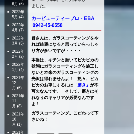
6月
(5)
ました。
2022年
5月
(4)
カービューティープロ・EBA
2022年
0942-45-6558
4月
(7)
皆さんは、ガラスコーティングをや
2022年
3月
(5)
れば綺麗になると思っていらっしゃ
り方が多いですが・・・・
2022年
2月
(2)
本当は、キチンと磨いてピカピカの
2022年
状態にガラスコーティングを施工し
1月
(4)
ないと本来のガラスコーティングの
2021年
光沢は得れませんよ！ 艶々、ピカ
12
ピカのお車にするには
「磨き」
が不
月
(6)
可欠なんです。 そして、磨きはそ
2021年
れなりのキャリアが必要なんです
11
よ！
月
(8)
ガラスコーティング。こだわって下
2021年
10
さいね！
月
(1)
2021年