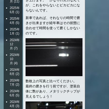
月
(11)
が、これをやらないとピカピカにな
2025年
らないんです。
6月
(1)
新車であれば、それなりの時間で磨
2025年
きが出来ますが経年車はその状態に
4月
(5)
合わせて時間を使って磨くしかない
2025年
のです。
1月
(1)
2024年
12
月
(7)
2024年
10
月
(4)
2024年
8月
(2)
2024年
数枚上の写真と比べてください。
7月
(2)
最終の磨きを行う前ですが、塗装自
体に艶があり、メタリックチップが
2024年
6月
(5)
見えるでしょう！
2024年
4月
(3)