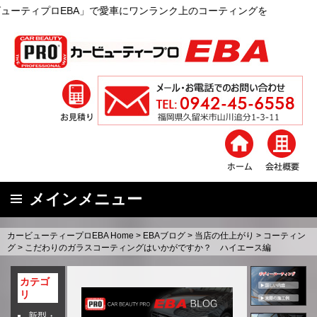
A」で愛車にワンランク上のコーティングを
メインメニュー
コ
カービューティープロEBA Home
>
EBAブログ
>
当店の仕上がり
>
コーティン
ン
グ
>
こだわりのガラスコーティングはいかがですか？ ハイエース編
テ
ン
カテゴ
リ
ツ
へ
新型・