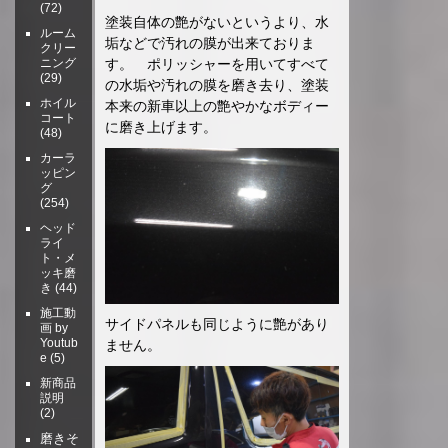
(72)
塗装自体の艶がないというより、水
ルーム
垢などで汚れの膜が出来ておりま
クリー
ニング
す。 ポリッシャーを用いてすべて
(29)
の水垢や汚れの膜を磨き去り、塗装
ホイル
本来の新車以上の艶やかなボディー
コート
に磨き上げます。
(48)
カーラ
ッピン
グ
(254)
ヘッド
ライ
ト・メ
ッキ磨
き
(44)
施工動
サイドパネルも同じように艶があり
画 by
Youtub
ません。
e
(5)
新商品
説明
(2)
磨きそ