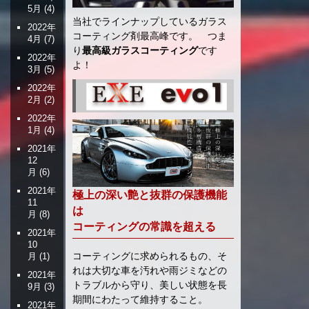
5月
(4)
当社でラインナップしているガラス
2022年
コーティング剤最高峰です。 つま
4月
(7)
り
最高級ガラスコーティング
です
2022年
よ！
3月
(5)
2022年
2月
(2)
2022年
1月
(4)
2021年
12
月
(6)
2021年
極上の深い艶と抜群の保護機能
11
は
月
(8)
コーティングの常識を超える
2021年
10
コーティングに求められるもの、そ
月
(1)
れは大切な車を汚れや雨ジミなどの
2021年
トラブルから守り、美しい状態を長
9月
(3)
期間にわたって維持すること。
2021年