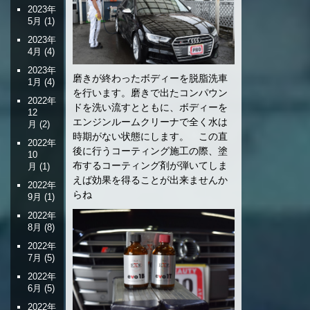
2023年
5月
(1)
2023年
4月
(4)
2023年
磨きが終わったボディーを脱脂洗車
1月
(4)
を行います。磨きで出たコンパウン
2022年
ドを洗い流すとともに、ボディーを
12
エンジンルームクリーナで全く水は
月
(2)
時期がない状態にします。 この直
2022年
後に行うコーティング施工の際、塗
10
布するコーティング剤が弾いてしま
月
(1)
えば効果を得ることが出来ませんか
2022年
らね
9月
(1)
2022年
8月
(8)
2022年
7月
(5)
2022年
6月
(5)
2022年