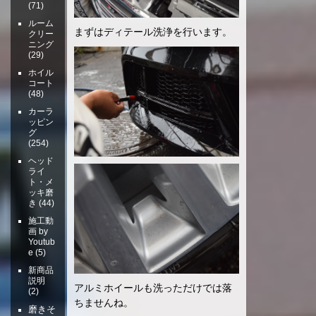
(71)
ルーム
まずはディテール洗浄を行います。
クリー
ニング
(29)
ホイル
コート
(48)
カーラ
ッピン
グ
(254)
ヘッド
ライ
ト・メ
ッキ磨
き
(44)
施工動
画 by
Youtub
e
(5)
新商品
説明
アルミホイールも洗っただけでは落
(2)
ちませんね。
磨きそ