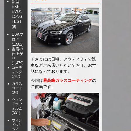
新型
EXE
EVO1
LONG
TEST
(9)
EBAブ
ログ
(1,502)
当店の
仕上が
り
Ｔさまには日頃、アウディＱ７で洗
(1,479)
車などご来店いただいており、お世
コーテ
話になっております。
ィング
(747)
今回は
最高峰ガラスコーティング
の
ガラス
ご依頼です。
コート
(34)
ウィン
ドウフ
ィルム
(331)
ウィン
ドウリ
ペア