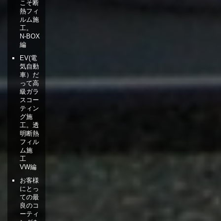
こそ断
熱フィ
ルム施
工。
N-BOX
編
EV(電
気自動
車）だ
って高
級ガラ
スコー
ティン
グ施
工。透
明断熱
フィル
ム施
工
VW編
お客様
にとっ
ての最
良のコ
ーティ