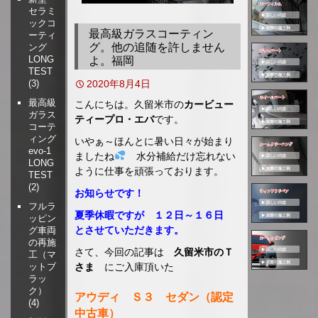
セラミ
移
ックコ
動
最高級ガラスコーティン
ーティ
グ。他の追随を許しません
ング
LONG
よ。福岡
TEST
2020年8月4日
(3)
最高級
こんにちは。久留米市の
カービュー
ガラス
ティープロ・エバ
です。
コーテ
ィング
いやぁ～ほんとに暑い日々が始まり
evo-1
ましたね
水分補給だけ忘れない
LONG
ように仕事を頑張っております。
TEST
(2)
お知らせです！
フルラ
夏季休暇ですが １２日～１６日
ッピン
とさせていただきます。
グ車両
の再施
さて、今回の記事は
久留米市のＴ
工（マ
さま
にご入庫頂いた
ットブ
ラッ
ク）
アウディ Ｓ３ セダン（認定
(4)
中古車）