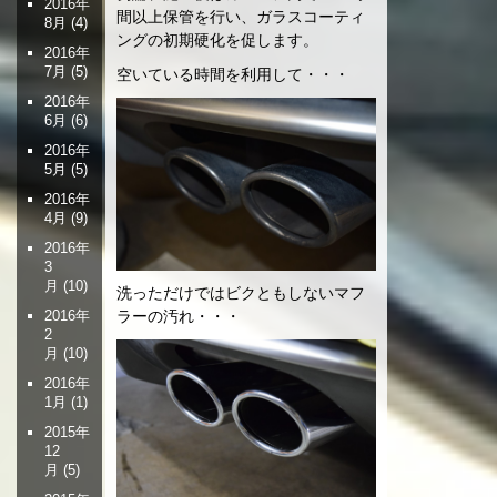
2016年
間以上保管を行い、ガラスコーティ
8月
(4)
ングの初期硬化を促します。
2016年
7月
(5)
空いている時間を利用して・・・
2016年
6月
(6)
2016年
5月
(5)
2016年
4月
(9)
2016年
3
月
(10)
洗っただけではビクともしないマフ
2016年
ラーの汚れ・・・
2
月
(10)
2016年
1月
(1)
2015年
12
月
(5)