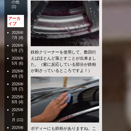
の他
(1)
アーカ
イブ
2026年
7月
(4)
2026年
6月
(7)
鉄粉クリーナーを使用して、数回行
えばほとんど落とすことが出来まし
2026年
5月
(6)
た。（紫に反応している部分が鉄粉
が刺さっているところですよ！）
2026年
4月
(3)
2026年
3月
(7)
2025年
8月
(4)
2025年
7
月
(11)
2025年
ボディーにも鉄粉がありますね。こ