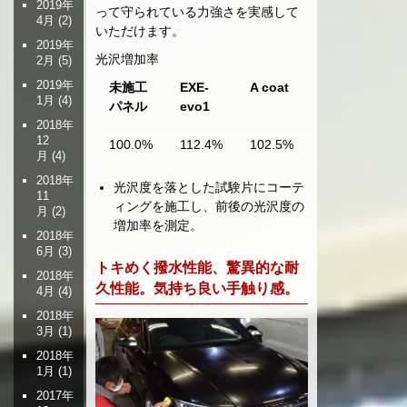
2019年
って守られている力強さを実感して
4月
(2)
いただけます。
2019年
光沢増加率
2月
(5)
2019年
未施工
EXE-
A coat
B coat
C 
1月
(4)
パネル
evo1
2018年
12
100.0%
112.4%
102.5%
104.8%
10
月
(4)
2018年
光沢度を落とした試験片にコーテ
11
ィングを施工し、前後の光沢度の
月
(2)
増加率を測定。
2018年
6月
(3)
トキめく撥水性能、驚異的な耐
2018年
久性能。気持ち良い手触り感。
4月
(4)
2018年
3月
(1)
2018年
1月
(1)
2017年