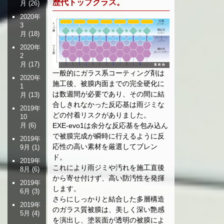
歴代トップクラス。
月
(26)
2020年
3
月
(18)
2020年
2
月
(17)
一般的にガラス系コーティング剤は
2020年
施工後、被膜内面までの完全硬化に
1
は数週間が必要であり、その間に結
月
(13)
合しきれなかった反応基は雨ジミな
2019年
どの付着リスクがありました。
10
EXE-evo1は余分な反応基を包み込ん
月
(6)
で被膜完成が瞬時に行えるように反
2019年
応性の高い素材を厳選してブレン
9月
(1)
ド。
2019年
これにより雨ジミや汚れを施工直後
8月
(6)
から寄せ付けず、高い防汚性を発揮
2019年
します。
6月
(3)
さらにしっかりと結合した多層構造
2019年
のガラス質被膜は、美しく深い艶感
5月
(4)
を演出し、塗装面が透明の被膜によ