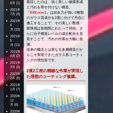
着目したのは、強く美しい被膜形成
8月
(1)
と汚れを寄せ付けない構造。
2021年
「EXE-evo1」
は結合力が強い2種類
7月
(4)
のガラス質成分を2度に分けて丹念に
2021年
施工することで、その美しい艶感・
6
膜厚感は長期間にわたって持続。さ
月
(10)
らに分子構造レベルの成分配合を見
2021年
直すことで、汚れの付着を大幅に低
5
減。
月
(11)
従来の概念とは異なる多層構造だか
2021年
らこそ実現できたガラス系コーティ
4月
(2)
ングの理想形です。
2021年
3月
(6)
2液2工程の精緻な作業が実現し
2021年
た理想のコーティング被膜。
2月
(8)
2021年
1月
(7)
2020年
12
月
(6)
2020年