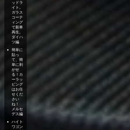
ッドラ
イト。
ガラス
コーテ
ィング
で新車
再生。
ダイハ
ツ編
簡単に
貼っ
て、簡
単に剥
がせ
る！カ
ーラッ
ピング
はお任
せくだ
さい
ね！
メルセ
デス編
ハイト
ワゴン