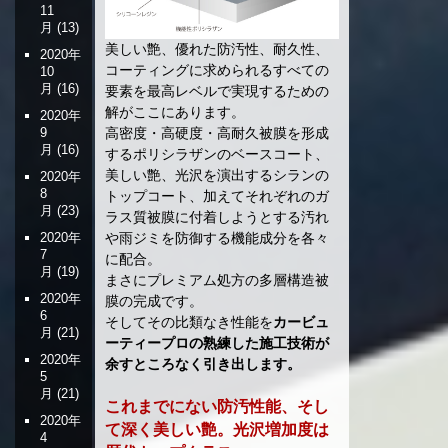
11
月
(13)
美しい艶、優れた防汚性、耐久性、
2020年
コーティングに求められるすべての
10
月
(16)
要素を最高レベルで実現するための
解がここにあります。
2020年
高密度・高硬度・高耐久被膜を形成
9
月
(16)
するポリシラザンのベースコート、
美しい艶、光沢を演出するシランの
2020年
8
トップコート、加えてそれぞれのガ
月
(23)
ラス質被膜に付着しようとする汚れ
や雨ジミを防御する機能成分を各々
2020年
7
に配合。
月
(19)
まさにプレミアム処方の多層構造被
2020年
膜の完成です。
6
そしてその比類なき性能を
カービュ
月
(21)
ーティープロの熟練した施工技術が
2020年
余すところなく引き出します。
5
月
(21)
これまでにない防汚性能、そし
2020年
て深く美しい艶。光沢増加度は
4