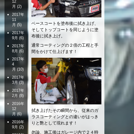
12
月
(2)
2017年
11
ベースコートを塗布後に拭き上げ、
月
(5)
そしてトップコートを同じように塗
2017年
布後に拭き上げ。
9月
(6)
通常コーティングの２倍の工程と手
2017年
8月
(6)
間をかけて仕上げます！
2017年
4
月
(10)
2017年
3月
(3)
2017年
2月
(8)
2016年
12
拭き上げたその瞬間から、従来のガ
月
(6)
ラスコーティングとの違いがはっき
2016年
りと艶として現れます！
9月
(2)
勿論、施工後はガレージ内で２４時