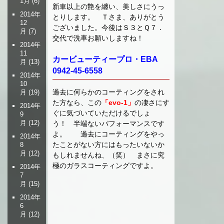
1月
(6)
新車以上の艶を纏い、美しさにうっ
2014年
とりします。 Ｔさま、ありがとう
12
ございました。今後はＳ３とＱ７．
月
(7)
交代で洗車お願いしますね！
2014年
11
カービューティープロ・EBA
月
(13)
0942-45-6558
2014年
10
過去に何らかのコーティングをされ
月
(19)
た方なら、この
「evo-1」
の凄さにす
2014年
ぐに気づいていただけるでしょ
9
月
(12)
う！ 半端ないパフォーマンスです
よ。 過去にコーティングをやっ
2014年
たことがない方にはもったいないか
8
月
(12)
もしれませんね、（笑） まさに究
極のガラスコーティングですよ。
2014年
7
月
(15)
2014年
6
月
(12)