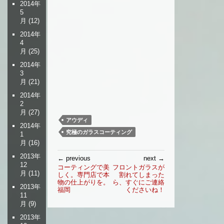
2014年
5
月
(12)
2014年
4
月
(25)
2014年
3
月
(21)
2014年
2
月
(27)
アウディ
2014年
究極のガラスコーティング
1
月
(16)
投
2013年
← previous
next →
稿
12
コーティングで美
フロントガラスが
月
(11)
しく。専門店で本
割れてしまった
ナ
物の仕上がりを。
ら、すぐにご連絡
ビ
2013年
福岡
くださいね！
11
ゲ
月
(9)
ー
シ
2013年