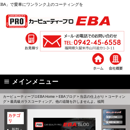
ランク上のコーティングを
メインメニュー
コ
カービューティープロEBA Home
>
EBAブログ
>
当店の仕上がり
>
コーティン
ン
グ
>
最高級ガラスコーティング。他の追随を許しませんよ。福岡
テ
ン
カテゴ
リ
ツ
へ
新型・