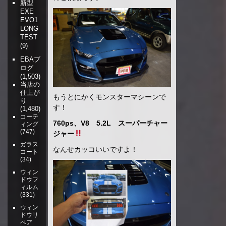
新型
EXE
EVO1
LONG
TEST
(9)
EBAブ
ログ
(1,503)
当店の
仕上が
もうとにかくモンスターマシーンで
り
す！
(1,480)
コーテ
760ps、V8 5.2L スーパーチャー
ィング
(747)
ジャー
ガラス
なんせカッコいいですよ！
コート
(34)
ウィン
ドウフ
ィルム
(331)
ウィン
ドウリ
ペア