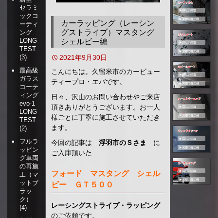
セラミ
移
ックコ
動
カーラッピング（レーシン
ーティ
グストライプ）マスタング
ング
LONG
シェルビー編
TEST
2021年9月30日
(3)
最高級
こんにちは。久留米市のカービュー
ガラス
ティープロ・エバです。
コーテ
ィング
日々、沢山のお問い合わせやご来店
evo-1
頂きありがとうございます。お一人
LONG
様ごとに丁寧に施工させていただき
TEST
ます。
(2)
フルラ
今回の記事は
浮羽市のＳさま
に
ッピン
ご入庫頂いた
グ車両
の再施
フォード マスタング シェル
工（マ
ットブ
ビー ＧＴ５００
ラッ
ク）
レーシングストライプ・ラッピング
(4)
のご依頼です。