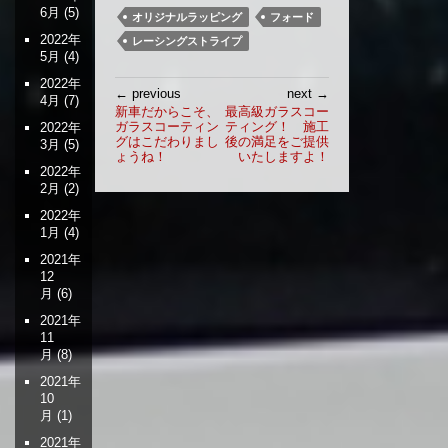
6月
(5)
オリジナルラッピング
フォード
2022年
レーシングストライプ
5月
(4)
2022年
投
← previous
next →
4月
(7)
稿
新車だからこそ、
最高級ガラスコー
ガラスコーティン
ティング！ 施工
ナ
2022年
グはこだわりまし
後の満足をご提供
3月
(5)
ビ
ょうね！
いたしますよ！
ゲ
2022年
2月
(2)
ー
シ
2022年
ョ
1月
(4)
ン
2021年
12
月
(6)
2021年
11
月
(8)
2021年
10
月
(1)
2021年