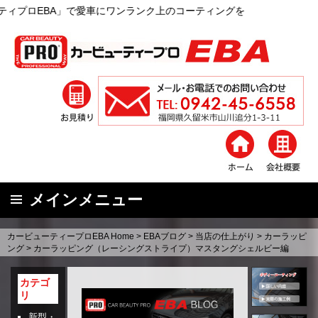
A」で愛車にワンランク上のコーティングを
メインメニュー
コ
カービューティープロEBA Home
>
EBAブログ
>
当店の仕上がり
>
カーラッピ
ン
ング
>
カーラッピング（レーシングストライプ）マスタングシェルビー編
テ
ン
カテゴ
リ
ツ
へ
新型・