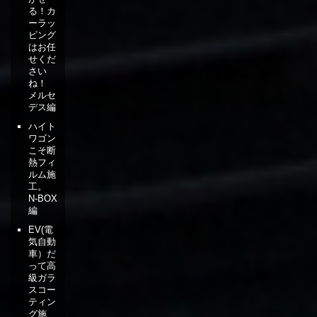
る！カ
ーラッ
ピング
はお任
せくだ
さい
ね！
メルセ
デス編
ハイト
ワゴン
こそ断
熱フィ
ルム施
工。
N-BOX
編
EV(電
気自動
車）だ
って高
級ガラ
スコー
ティン
グ施