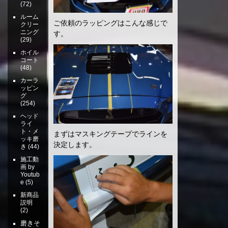
(72)
ルーム
ご依頼のラッピングはこんな感じで
クリー
ニング
す。
(29)
ホイル
コート
(48)
カーラ
ッピン
グ
(254)
ヘッド
ライ
ト・メ
まずはマスキングテープでラインを
ッキ磨
決定します。
き
(44)
施工動
画 by
Youtub
e
(5)
新商品
説明
(2)
磨きそ