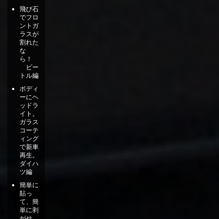
飛び石
でフロ
ントガ
ラスが
割れた
な
ら！
ビー
トル編
ボディ
ーにヘ
ッドラ
イト。
ガラス
コーテ
ィング
で新車
再生。
ダイハ
ツ編
簡単に
貼っ
て、簡
単に剥
がせ