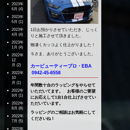
2023年
6月
(4)
2023年
5月
(1)
1日お預かりさせていただき、じっく
2023年
4月
(4)
りと施工させて頂きました。
2023年
物凄くカッコよく仕上がりました！
1月
(4)
Ｓさま、ありがとうございました。
2022年
12
月
(2)
カービューティープロ・EBA
0942-45-6558
2022年
10
月
(1)
年間数十台のラッピングをやらせて
2022年
いただいてます。 お客様のご要望
9月
(1)
にお応えして1台1台仕上げさせてい
ただいています。
2022年
8月
(8)
ラッピングのご相談はお気軽にして
2022年
くださいね！
7月
(5)
2022年