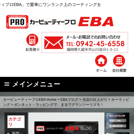
で愛車にワンランク上のコーティングを
メインメニュー
コ
カービューティープロEBA Home
>
EBAブログ
>
当店の仕上がり
>
カーラッピ
ン
ング
>
ボンネット・ラッピングで、まるでグランツーリズモ！
テ
ン
カテゴ
リ
ツ
へ
新型・