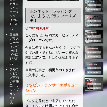
セラミ
移
ックコ
動
ボンネット・ラッピング
ーティ
で、まるでグランツーリズ
ング
LONG
モ！
TEST
2020年6月10日
(3)
最高級
こんにちは。福岡の
カービューティ
ガラス
ープロ・エバ
です。
コーテ
ィング
今日は何度あるんだろう-？ マジで
evo-1
やばい暑さですね。ガレージ横の温
LONG
度計は37.4℃。もはや体温より上で
TEST
す
(2)
フルラ
今回の記事は
福岡市のｉさまに
ッピン
ご入庫頂いた
グ車両
の再施
ミツビシ・ランサーエボリュー
工（マ
ットブ
ション
ラッ
ク）
ブログを見たとご来店していただ
(4)
き、ｉさまと時間をかけて打ち合わ