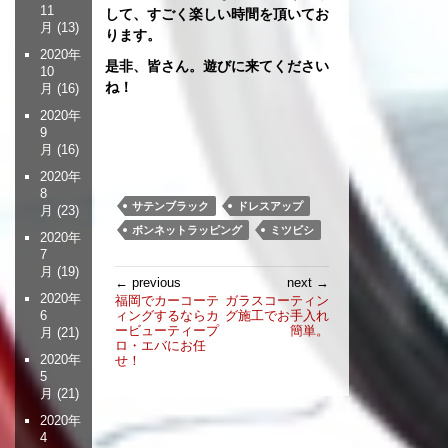
11
して、すごく楽しい時間を頂いてお
月
(13)
ります。
2020年
是非、皆さん。遊びに来てください
10
ね！
月
(16)
2020年
9
月
(16)
2020年
8
サテンブラック
ドレスアップ
月
(23)
ボンネットラッピング
ミツビシ
2020年
7
月
(19)
投
← previous
next →
稿
2020年
福岡でカーコーテ
ガラスコーティン
ィングするならカ
グ施工でお手入れ
6
ナ
ービューティープ
簡単。
月
(21)
ビ
ロ・エバにお任
ゲ
2020年
せ！
5
ー
月
(21)
シ
2020年
ョ
4
ン