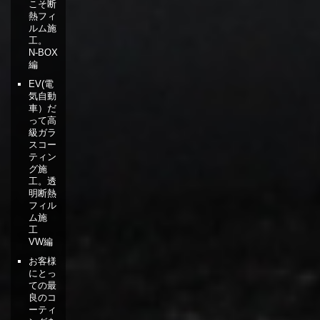
こそ断
熱フィ
ルム施
工。
N-BOX
編
EV(電
気自動
車）だ
って高
級ガラ
スコー
ティン
グ施
工。透
明断熱
フィル
ム施
工
VW編
お客様
にとっ
ての最
良のコ
ーティ