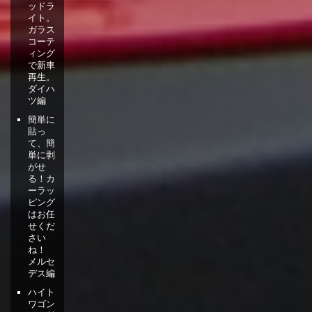
ッドラ
イト。
ガラス
コーテ
ィング
で新車
再生。
ダイハ
ツ編
簡単に
貼っ
て、簡
単に剥
がせ
る！カ
ーラッ
ピング
はお任
せくだ
さい
ね！
メルセ
デス編
ハイト
ワゴン