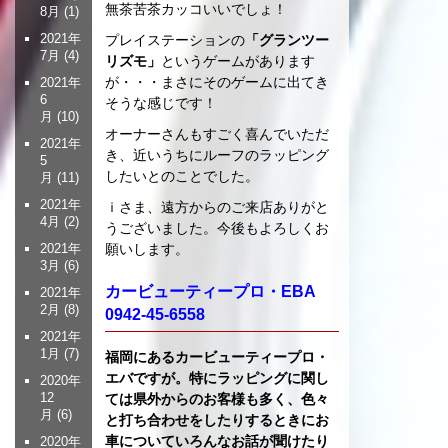
無茶苦茶カッコいいでしょ！
8月
(1)
2021年
プレイステーションの
「グランツー
7月
(4)
リズモ」
というゲームがあります
が・・・まさにそのゲームに出てき
2021年
6
そうな感じです！
月
(10)
オーナーさんもすごく喜んでいただ
2021年
き、近いうちにルーフのラッピング
5
したいとのことでした。
月
(11)
2021年
ｉさま、遠方からのご来店ありがと
4月
(2)
うございました。今後もよろしくお
願いします。
2021年
3月
(6)
カービューティープロ・EBA
2021年
2月
(8)
0942-45-6558
2021年
1月
(7)
福岡にあるカービューティープロ・
エバですが。特にラッピングに関し
2020年
12
ては県外からのお客様も多く、色々
月
(6)
と打ち合わせをしたりするときにお
車についていろんなお話が聞けたり
2020年