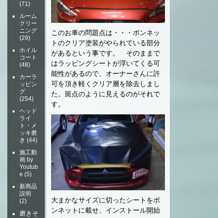
(71)
ルーム
クリー
ニング
このお車の問題点は・・・ボンネッ
(29)
トのクリア塗装がやられている部分
ホイル
があるという事です。 そのままで
コート
はラッピングシートが浮いてくる可
(48)
能性があるので、オーナーさんに許
カーラ
可を頂き軽くクリア層を除去しまし
ッピン
グ
た。斑点のように見えるのがそれで
(254)
す。
ヘッド
ライ
ト・メ
ッキ磨
き
(44)
施工動
画 by
Youtub
e
(5)
新商品
説明
大まかなサイズに切ったシートをボ
(2)
ンネットに載せ、インストール開始
磨きそ