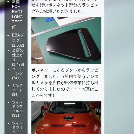
新型
せを行いボンネット部分のラッピン
EXE
グをご依頼いただきました。
EVO1
LONG
TEST
(9)
EBAブ
ログ
(1,502)
当店の
仕上が
り
(1,479)
コーテ
ボンネットにあるダクトからラッピ
ィング
ングしました。（社内で使うデジタ
(747)
ルカメラを店長が出張作業に持ち出
ガラス
しておりましたので・・・写真はこ
コート
(34)
こからです）
ウィン
ドウフ
ィルム
(331)
ウィン
ドウリ
ペア