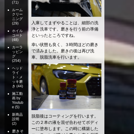
(71)
ルーム
クリー
ニング
入庫してまずやることは、細部の洗
(29)
浄と洗車です。磨きを行う前の準備
ホイル
といったところですね。
コート
(48)
幸い状態も良く、３時間ほどの磨き
カーラ
で済みました。磨きの後は再び洗
ッピン
グ
車。脱脂洗車を行います。
(254)
ヘッド
ライ
ト・メ
ッキ磨
き
(44)
施工動
画 by
Youtub
e
(5)
新商品
脱脂後はコーティングを行います。
説明
この２本の液を混ぜ合わせてボディ
(2)
ーに塗布します。この時に構築した
磨きそ