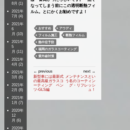
8月
(1)
なってしまう前にこの透明断熱フィ
2021年
ルム。とにかくお勧めですよ！
7月
(4)
2021年
おすすめ
アウディ
6
月
(10)
フィルム施工
断熱フィルム
2021年
熱中症予防
5
福岡のガラスコーティング
月
(11)
紫外線対策
2021年
4月
(2)
投
← previous
next →
2021年
稿
新型車には最新式
メンテナンスとい
3月
(6)
の最高級ガラスコ
う名のコーティン
ナ
2021年
ーティング ベン
グ・リフレッシ
ビ
ツ-GLS編
ュ！
2月
(8)
ゲ
2021年
ー
1月
(7)
シ
2020年
ョ
12
ン
月
(6)
2020年