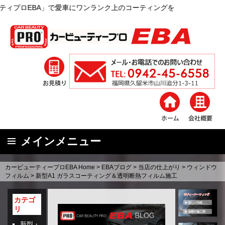
BA」で愛車にワンランク上のコーティングを
メインメニュー
コ
カービューティープロEBA Home
>
EBAブログ
>
当店の仕上がり
>
ウィンドウ
ン
フィルム
>
新型A1 ガラスコーティング＆透明断熱フィルム施工
テ
ン
カテゴ
リ
ツ
へ
新型・