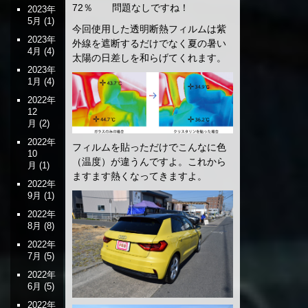
72％ 問題なしですね！
2023年
5月
(1)
今回使用した透明断熱フィルムは紫
2023年
外線を遮断するだけでなく夏の暑い
4月
(4)
太陽の日差しを和らげてくれます。
2023年
1月
(4)
2022年
12
月
(2)
2022年
フィルムを貼っただけでこんなに色
10
（温度）が違うんですよ。これから
月
(1)
ますます熱くなってきますよ。
2022年
9月
(1)
2022年
8月
(8)
2022年
7月
(5)
2022年
6月
(5)
2022年