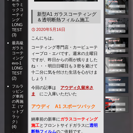
セラミ
移
ックコ
動
新型A1 ガラスコーティング
ーティ
＆透明断熱フィルム施工
ング
LONG
2020年5月16日
TEST
(3)
こんにちは。
最高級
コーティング専門店・カービューテ
ガラス
コーテ
ィープロ・エバです。週末の土曜日
ィング
ですが、昨日からの雨が残りました
evo-1
ね・・・明日日曜日も３密を避けて
LONG
十二分に気を付けた生活を心がけま
TEST
しょう！
(2)
フルラ
今回の記事は
アウディ久留米さ
ッピン
ま
にご入庫いただいた
グ車両
の再施
アウディ A1 スポーツバック
工（マ
ットブ
ラッ
納車前の新車に
ガラスコーティング
ク）
施工
とフロントサイドガラスに
透明
(4)
断熱フィルム
のご依頼です。