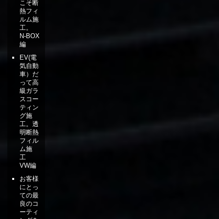
こそ断
熱フィ
ルム施
工。
N-BOX
編
EV(電
気自動
車）だ
って高
級ガラ
スコー
ティン
グ施
工。透
明断熱
フィル
ム施
工
VW編
お客様
にとっ
ての最
良のコ
ーティ