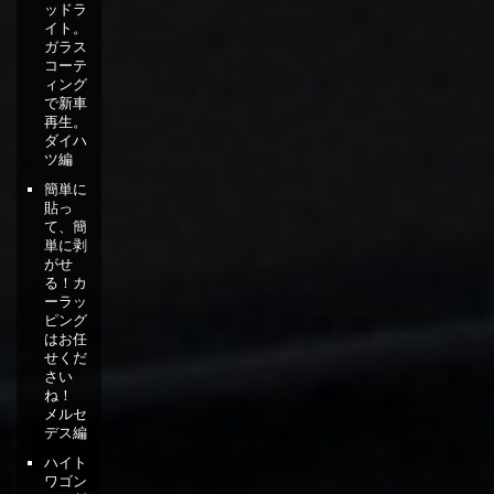
ッドラ
イト。
ガラス
コーテ
ィング
で新車
再生。
ダイハ
ツ編
簡単に
貼っ
て、簡
単に剥
がせ
る！カ
ーラッ
ピング
はお任
せくだ
さい
ね！
メルセ
デス編
ハイト
ワゴン