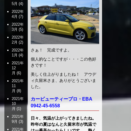
5月
(4)
2022年
4月
(7)
2022年
3月
(5)
2022年
2月
(2)
さぁ！ 完成ですよ。
2022年
1月
(4)
個人的なことですが・・・この色好
2021年
きです！
12
月
(6)
美しく仕上がりましたね！ アウデ
ィ久留米さま、ありがとうございま
2021年
11
した。
月
(8)
2021年
カービューティープロ・EBA
10
0942-45-6558
月
(1)
2021年
日々、気温が上がってきましたね。
9月
(3)
昨年の夏はなんと久留米市が気温で
2021年
は一番高かったらしいです。 熱く