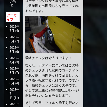
コーティング膜が大事なお車を保護
の他
(1)
し数年間もの間美しさを守ってくれ
るんですよ。
アーカ
イブ
2026年
7月
(4)
2026年
6月
(7)
2026年
5月
(6)
最終チェックは念入りですよ！
2026年
4月
(3)
なんせ、ボディーについてはこの時
2026年
のチェックされた状態でコーティン
3月
(7)
グ膜が数十時間をかけて定着し、ガ
2025年
ラス膜へ転化するわけです。ですか
8月
(4)
ら、最終チェックは凄く大事です。
2025年
そして施工後に24時間以上ガレージ
7
保管を行い、定着を促します。
月
(11)
そして翌日、フィルム施工を行いま
2025年