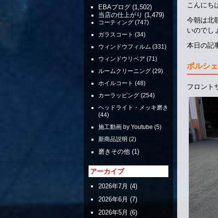
こんにち
EBAブログ
(1,502)
当店の仕上がり
(1,479)
今朝は北
コーティング
(747)
いのでし
ガラスコート
(34)
本日の記
ウィンドウフィルム
(331)
ウィンドウリペア
(71)
ポルシェ
ルームクリーニング
(29)
ホイルコート
(48)
フロント
カーラッピング
(254)
ヘッドライト・メッキ磨き
(44)
施工動画 by Youtube
(5)
新商品説明
(2)
磨きその他
(1)
アーカイブ
2026年7月
(4)
2026年6月
(7)
2026年5月
(6)