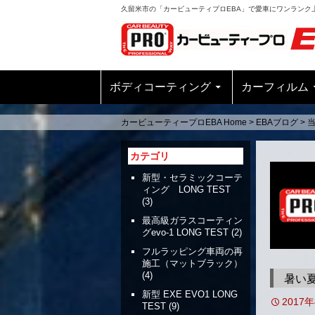
久留米市の「カービューティプロEBA」で愛車にワンランク
ボディコーティング
カーフィルム
カービューティープロEBA Home
>
EBAブログ
>
カテゴリ
新型・セラミックコーテ
ィング LONG TEST
(3)
最高級ガラスコーティン
グevo-1 LONG TEST
(2)
フルラッピング車両の再
施工（マットブラック）
(4)
暑い
新型 EXE EVO1 LONG
2017
TEST
(9)