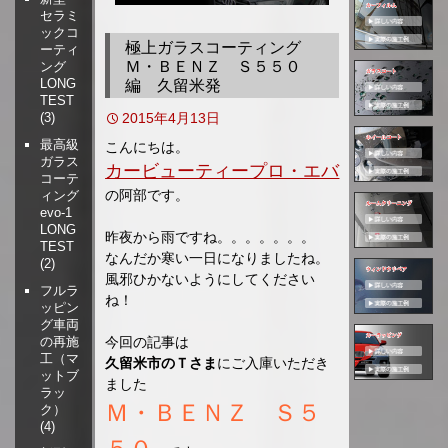
セラミ
移
ックコ
動
極上ガラスコーティング
ーティ
Ｍ・ＢＥＮＺ Ｓ５５０
ング
LONG
編 久留米発
TEST
2015年4月13日
(3)
最高級
こんにちは。
ガラス
カービューティープロ・エバ
コーテ
の阿部です。
ィング
evo-1
LONG
昨夜から雨ですね。。。。。。。
TEST
なんだか寒い一日になりましたね。
(2)
風邪ひかないようにしてください
フルラ
ね！
ッピン
グ車両
今回の記事は
の再施
工（マ
久留米市のＴさま
にご入庫いただき
ットブ
ました
ラッ
Ｍ・ＢＥＮＺ Ｓ５
ク）
(4)