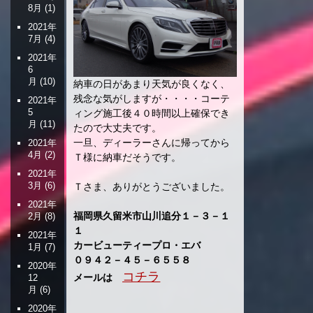
8月
(1)
2021年
7月
(4)
2021年
6
月
(10)
納車の日があまり天気が良くなく、
残念な気がしますが・・・・コーテ
2021年
5
ィング施工後４０時間以上確保でき
月
(11)
たので大丈夫です。
一旦、ディーラーさんに帰ってから
2021年
4月
(2)
Ｔ様に納車だそうです。
2021年
3月
(6)
Ｔさま、ありがとうございました。
2021年
福岡県久留米市山川追分１－３－１
2月
(8)
１
2021年
カービューティープロ・エバ
1月
(7)
０９４２－４５－６５５８
2020年
コチラ
メールは
12
月
(6)
2020年