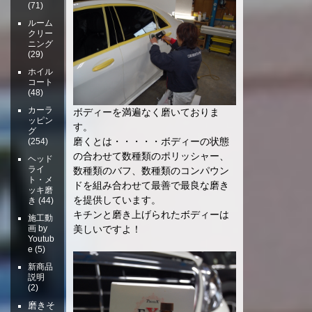
(71)
ルーム
クリー
ニング
(29)
ホイル
コート
(48)
カーラ
ボディーを満遍なく磨いておりま
ッピン
す。
グ
磨くとは・・・・・ボディーの状態
(254)
の合わせて数種類のポリッシャー、
ヘッド
ライ
数種類のバフ、数種類のコンパウン
ト・メ
ドを組み合わせて最善で最良な磨き
ッキ磨
を提供しています。
き
(44)
キチンと磨き上げられたボディーは
施工動
画 by
美しいですよ！
Youtub
e
(5)
新商品
説明
(2)
磨きそ