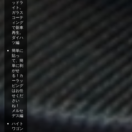
ッドラ
イト。
ガラス
コーテ
ィング
で新車
再生。
ダイハ
ツ編
簡単に
貼っ
て、簡
単に剥
がせ
る！カ
ーラッ
ピング
はお任
せくだ
さい
ね！
メルセ
デス編
ハイト
ワゴン