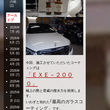
の他
(1)
アーカ
イブ
2026年
7月
(4)
2026年
6月
(7)
2026年
5月
(6)
2026年
今回、施工させていただいたコーテ
4月
(3)
ィングは
2026年
「ＥＸＥ－２００
3月
(7)
2025年
０」
8月
(4)
極上の艶と脅威の撥水力を発揮しま
2025年
す。
7
月
(11)
｢最高のガラスコ
いわずと知れた
2025年
ーティング」
です。