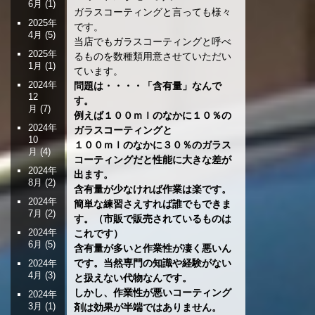
6月
(1)
ガラスコーティングと言っても様々
2025年
です。
4月
(5)
当店でもガラスコーティングと呼べ
2025年
るものを数種類用意させていただい
1月
(1)
ています。
2024年
問題は・・・・「含有量」なんで
12
す。
月
(7)
例えば１００ｍｌのなかに１０％の
2024年
ガラスコーティングと
10
１００ｍｌのなかに３０％のガラス
月
(4)
コーティングだと性能に大きな差が
2024年
出ます。
8月
(2)
含有量が少なければ作業は楽です。
2024年
簡単な練習さえすれば誰でもできま
7月
(2)
す。（市販で販売されているものは
2024年
これです）
6月
(5)
含有量が多いと作業性が凄く悪いん
です。当然専門の知識や経験がない
2024年
4月
(3)
と扱えない代物なんです。
しかし、作業性が悪いコーティング
2024年
3月
(1)
剤は効果が半端ではありません。