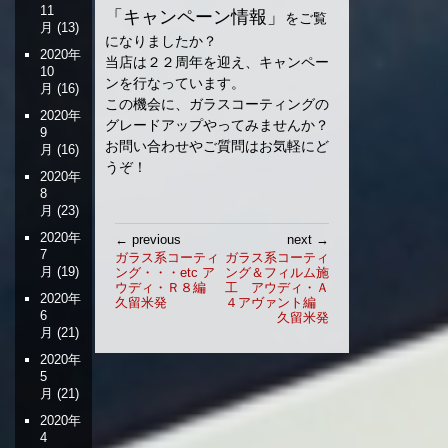
11
「キャンペーン情報」
をご覧
月
(13)
になりましたか？
2020年
当店は２２周年を迎え、キャンペー
10
ンを行なっています。
月
(16)
この機会に、ガラスコーティングの
2020年
グレードアップやってみませんか？
9
お問い合わせやご質問はお気軽にど
月
(16)
うぞ！
2020年
8
月
(23)
投
2020年
← previous
next →
稿
7
ガラス系コーティ
ガラス系コーティ
月
(19)
ング・・・etc ア
ング＆フィルム施
ナ
ウディ・Ｒ８編
工 アウディ・Ａ
ビ
2020年
久留米発
４アヴァント編
ゲ
6
久留米発
月
(21)
ー
シ
2020年
5
ョ
月
(21)
ン
2020年
4