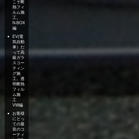
こそ断
熱フィ
ルム施
工。
N-BOX
編
EV(電
気自動
車）だ
って高
級ガラ
スコー
ティン
グ施
工。透
明断熱
フィル
ム施
工
VW編
お客様
にとっ
ての最
良のコ
ーティ