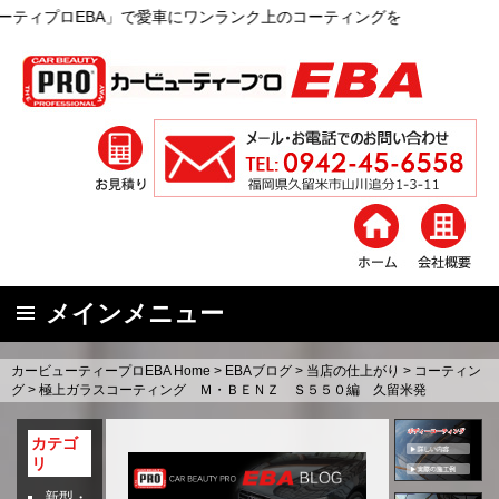
で愛車にワンランク上のコーティングを
メインメニュー
コ
カービューティープロEBA Home
>
EBAブログ
>
当店の仕上がり
>
コーティン
ン
グ
>
極上ガラスコーティング Ｍ・ＢＥＮＺ Ｓ５５０編 久留米発
テ
ン
カテゴ
リ
ツ
へ
新型・