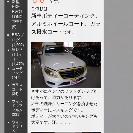
５０
です。
新型
EXE
ご依頼は
EVO1
新車ボディーコーティング、
LONG
TEST
アルミホイールコート、ガラ
(9)
ス撥水コート
です。
EBAブ
ログ
(1,502)
当店の
仕上が
り
(1,479)
コーテ
ィング
(747)
ガラス
コート
さすがにベンツのフラッグシップだ
(34)
けあって、迫力があります。
ウィン
細部の洗浄クリーニングを済ませた
ドウフ
ボディーにマスキングです。
ィルム
(331)
ボディーが大きいのでマスキングも
ウィン
大変です、汗。。。。
ドウリ
ペア