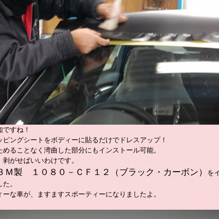
知ですね！
ッピングシートをボディーに貼るだけでドレスアップ！
ためることなく湾曲した部分にもインストール可能。
、剥がせばいいわけです。
３Ｍ製 １０８０－ＣＦ１２（ブラック・カーボン）
を
した。
ィーな車が、ますますスポーティーになりましたよ。