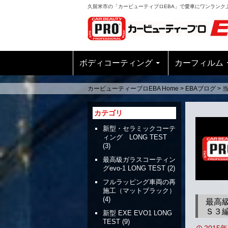
久留米市の「カービューティプロEBA」で愛車にワンランク
ボディコーティング
カーフィルム
カービューティープロEBA Home
>
EBAブログ
>
カテゴリ
新型・セラミックコーテ
ィング LONG TEST
(3)
最高級ガラスコーティン
グevo-1 LONG TEST
(2)
フルラッピング車両の再
施工（マットブラック）
(4)
最高
Ｓ３
新型 EXE EVO1 LONG
TEST
(9)
2015