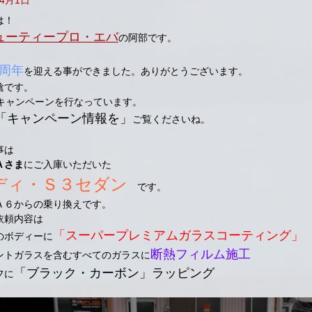
は！
ューティープロ・エバ
の阿部です。
2周年
を迎える事ができました。ありがとうございます。
陰です。
年キャンペーンを行なっています。
「キャンペーン情報を」
ご覧くださいね。
事は
Ａさま
にご入庫いただいた
ディ・Ｓ３セダン
です。
Ａ６からの乗り換えです。
依頼内容は
「スーパープレミアムガラスコーティング」
のボディーに
断熱フィルム施工
ントガラスを含むすべてのガラスに
「ブラック・カーボン」ラッピング
フに