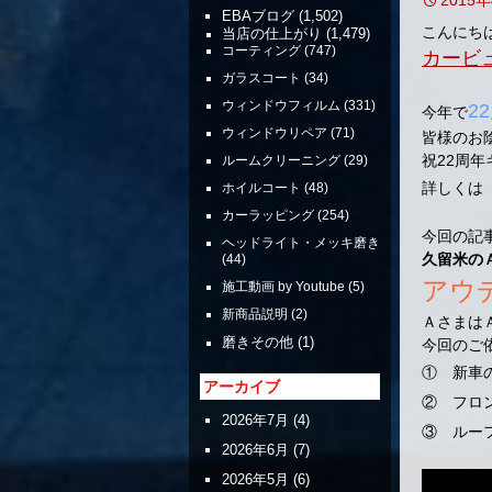
EBAブログ
(1,502)
こんにち
当店の仕上がり
(1,479)
コーティング
(747)
カービ
ガラスコート
(34)
ウィンドウフィルム
(331)
2
今年で
ウィンドウリペア
(71)
皆様のお
祝22周
ルームクリーニング
(29)
詳しくは
ホイルコート
(48)
カーラッピング
(254)
今回の記
ヘッドライト・メッキ磨き
久留米の
(44)
アウ
施工動画 by Youtube
(5)
新商品説明
(2)
Ａさまは
磨きその他
(1)
今回のご
① 新車
アーカイブ
② フロ
2026年7月
(4)
③ ルー
2026年6月
(7)
2026年5月
(6)