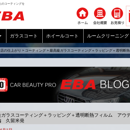
上のコーティングを
コンテンツへ移動
ガラスコート
ホイールコート
ルームクリーニング
当店の仕上がり
>
コーティング
>
最高級ガラスコーティング＋ラッピング＋透明断
級ガラスコーティング＋ラッピング＋透明断熱フィルム アウ
編 久留米発
年4月1日