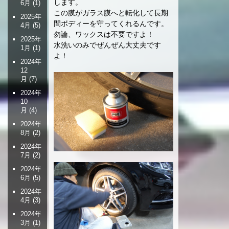
します。
6月
(1)
この膜がガラス膜へと転化して長期
2025年
間ボディーを守ってくれるんです。
4月
(5)
勿論、ワックスは不要ですよ！
2025年
水洗いのみでぜんぜん大丈夫です
1月
(1)
よ！
2024年
12
月
(7)
2024年
10
月
(4)
2024年
8月
(2)
2024年
7月
(2)
2024年
6月
(5)
2024年
4月
(3)
2024年
3月
(1)