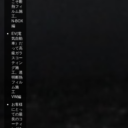
こそ断
熱フィ
ルム施
工。
N-BOX
編
EV(電
気自動
車）だ
って高
級ガラ
スコー
ティン
グ施
工。透
明断熱
フィル
ム施
工
VW編
お客様
にとっ
ての最
良のコ
ーティ