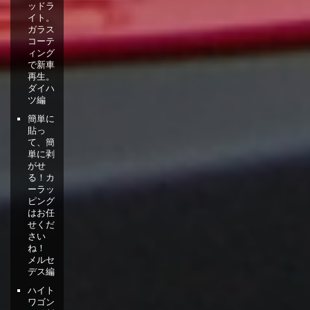
ッドラ
イト。
ガラス
コーテ
ィング
で新車
再生。
ダイハ
ツ編
簡単に
貼っ
て、簡
単に剥
がせ
る！カ
ーラッ
ピング
はお任
せくだ
さい
ね！
メルセ
デス編
ハイト
ワゴン