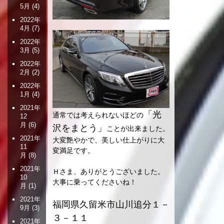
5月
(4)
2022年
4月
(7)
2022年
3月
(5)
2022年
2月
(2)
2022年
1月
(4)
2021年
「光
通常では考えられないほどの
12
月
(6)
沢をまとう」
ことが出来ました。
2021年
大変艶やかで、美しい仕上がりに大
11
変満足です。
月
(8)
2021年
Ｈさま、ありがとうございました。
10
大事に乗ってくださいね！
月
(1)
2021年
福岡県久留米市山川追分１－
9月
(3)
３－１１
2021年