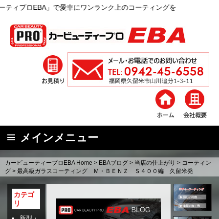
で愛車にワンランク上のコーティングを
メインメニュー
コ
カービューティープロEBA Home
>
EBAブログ
>
当店の仕上がり
>
コーティン
ン
グ
>
最高級ガラスコーティング Ｍ・ＢＥＮＺ Ｓ４００編 久留米発
テ
ン
カテゴ
リ
ツ
へ
新型・