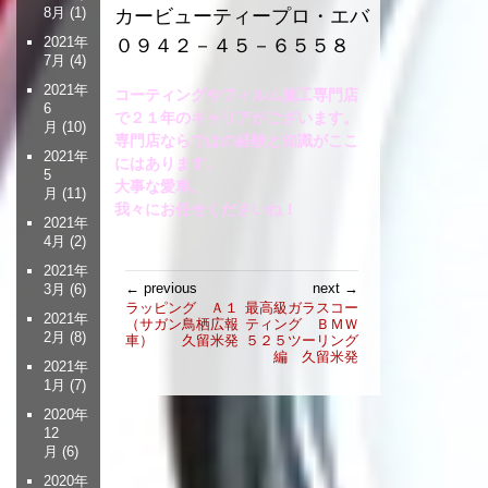
8月
(1)
カービューティープロ・エバ
2021年
０９４２－４５－６５５８
7月
(4)
2021年
コーティングやフィルム施工専門店
6
で２１年のキャリアがございます。
月
(10)
専門店ならではの経験と知識がここ
2021年
にはあります。
5
大事な愛車。
月
(11)
我々にお任せくださいね！
2021年
4月
(2)
2021年
投
← previous
next →
3月
(6)
稿
ラッピング Ａ１
最高級ガラスコー
2021年
（サガン鳥栖広報
ティング ＢＭＷ
ナ
2月
(8)
車） 久留米発
５２５ツーリング
ビ
編 久留米発
2021年
ゲ
1月
(7)
ー
2020年
シ
12
ョ
月
(6)
ン
2020年