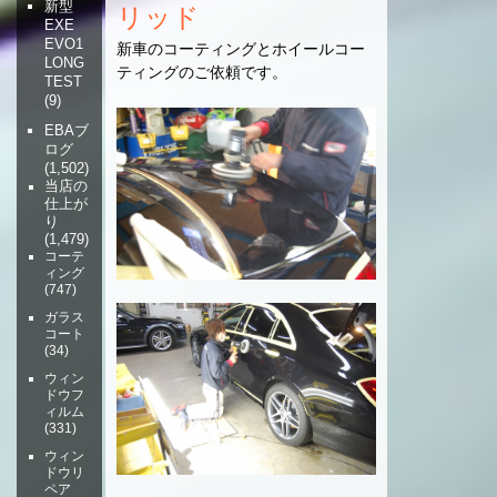
新型
リッド
EXE
EVO1
新車のコーティングとホイールコー
LONG
ティングのご依頼です。
TEST
(9)
EBAブ
ログ
(1,502)
当店の
仕上が
り
(1,479)
コーテ
ィング
(747)
ガラス
コート
(34)
ウィン
ドウフ
ィルム
(331)
ウィン
ドウリ
ペア