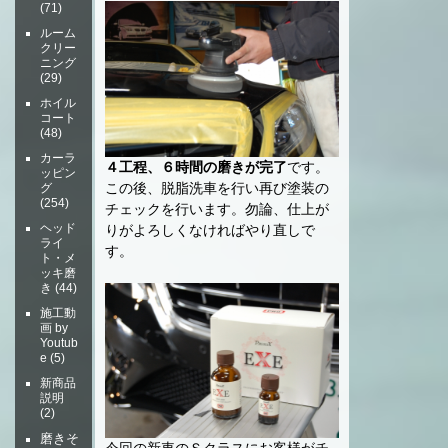
(71)
ルーム
クリー
ニング
(29)
ホイル
コート
(48)
カーラ
４工程、６時間の磨きが完了
です。
ッピン
この後、脱脂洗車を行い再び塗装の
グ
(254)
チェックを行います。勿論、仕上が
ヘッド
りがよろしくなければやり直しで
ライ
す。
ト・メ
ッキ磨
き
(44)
施工動
画 by
Youtub
e
(5)
新商品
説明
(2)
磨きそ
今回の新車のＳクラスにお客様がチ