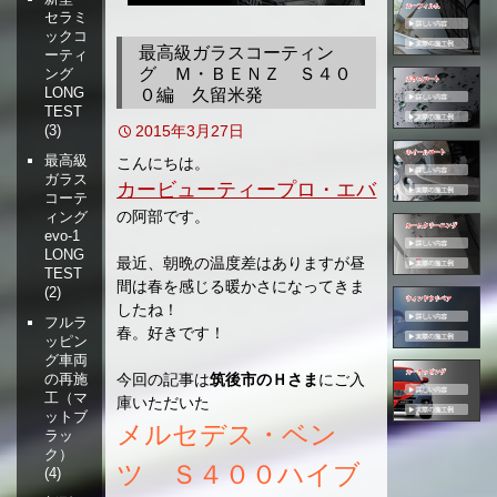
セラミ
移
ックコ
動
最高級ガラスコーティン
ーティ
グ Ｍ・ＢＥＮＺ Ｓ４０
ング
LONG
０編 久留米発
TEST
2015年3月27日
(3)
最高級
こんにちは。
ガラス
カービューティープロ・エバ
コーテ
の阿部です。
ィング
evo-1
LONG
最近、朝晩の温度差はありますが昼
TEST
間は春を感じる暖かさになってきま
(2)
したね！
フルラ
春。好きです！
ッピン
グ車両
今回の記事は
筑後市のＨさま
にご入
の再施
工（マ
庫いただいた
ットブ
メルセデス・ベン
ラッ
ク）
ツ Ｓ４００ハイブ
(4)