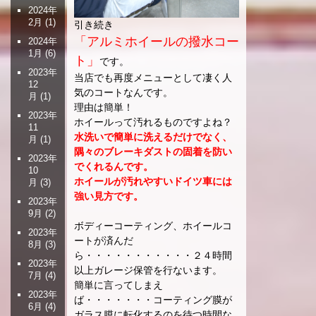
2024年
2月
(1)
引き続き
「アルミホイールの撥水コー
2024年
1月
(6)
ト」
です。
2023年
当店でも再度メニューとして凄く人
12
気のコートなんです。
月
(1)
理由は簡単！
2023年
ホイールって汚れるものですよね？
11
水洗いで簡単に洗えるだけでなく、
月
(1)
隅々のブレーキダストの固着を防い
2023年
でくれるんです。
10
ホイールが汚れやすいドイツ車には
月
(3)
強い見方です。
2023年
9月
(2)
ボディーコーティング、ホイールコ
2023年
ートが済んだ
8月
(3)
ら・・・・・・・・・・・２４時間
2023年
以上ガレージ保管を行ないます。
7月
(4)
簡単に言ってしまえ
2023年
ば・・・・・・・コーティング膜が
6月
(4)
ガラス膜に転化するのを待つ時間な