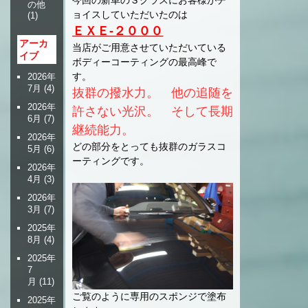
の他
ョイスしていただいたのは
(1)
ＥＸＥ-２０００
アーカ
当店がご用意させていただいている
イブ
ボディーコーティングの最高峰で
す。
2026年
7月
(4)
抜群の撥水力。 他の追随を
2026年
許さない光沢。 そして長期
6月
(7)
継続能力。
2026年
どの部分をとっても抜群のガラスコ
5月
(6)
ーティングです。
2026年
4月
(3)
2026年
3月
(7)
2025年
8月
(4)
2025年
7
月
(11)
ご覧のように専用のスポンジで塗布
2025年