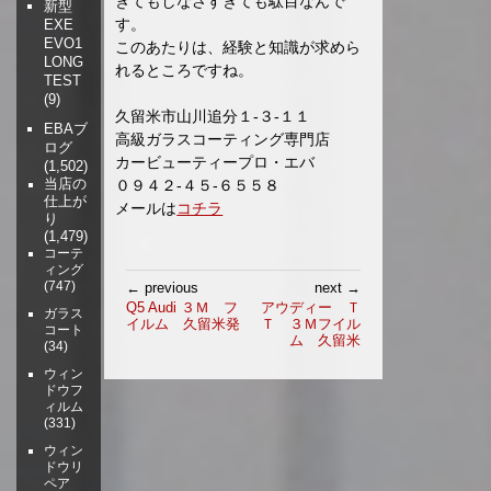
ぎてもしなさすぎても駄目なんで
新型
す。
EXE
EVO1
このあたりは、経験と知識が求めら
LONG
れるところですね。
TEST
(9)
久留米市山川追分１-３-１１
EBAブ
高級ガラスコーティング専門店
ログ
カービューティープロ・エバ
(1,502)
０９４２-４５-６５５８
当店の
仕上が
メールは
コチラ
り
(1,479)
コーテ
ィング
投
(747)
← previous
next →
稿
Q5 Audi ３Ｍ フ
アウディー Ｔ
ガラス
イルム 久留米発
Ｔ ３Ｍフイル
ナ
コート
ム 久留米
(34)
ビ
ゲ
ウィン
ドウフ
ー
ィルム
シ
(331)
ョ
ウィン
ン
ドウリ
ペア