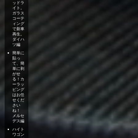
ッドラ
イト。
ガラス
コーテ
ィング
で新車
再生。
ダイハ
ツ編
簡単に
貼っ
て、簡
単に剥
がせ
る！カ
ーラッ
ピング
はお任
せくだ
さい
ね！
メルセ
デス編
ハイト
ワゴン