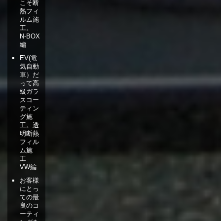
こそ断
熱フィ
ルム施
工。
N-BOX
編
EV(電
気自動
車）だ
って高
級ガラ
スコー
ティン
グ施
工。透
明断熱
フィル
ム施
工
VW編
お客様
にとっ
ての最
良のコ
ーティ