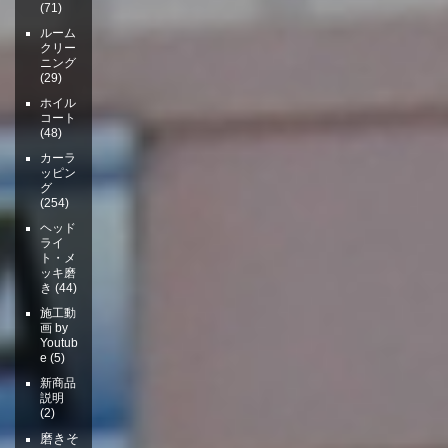
(71)
ルーム
クリー
ニング
(29)
ホイル
コート
(48)
カーラ
ッピン
グ
(254)
ヘッド
ライ
ト・メ
ッキ磨
き
(44)
施工動
画 by
Youtub
e
(5)
新商品
説明
(2)
磨きそ