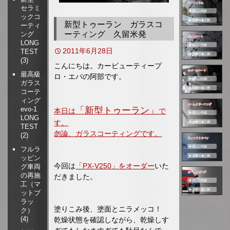
セラミ
移
ックコ
動
新型トゥーラン ガラスコ
ーティ
ーティング 久留米発
ング
LONG
2011年6月28日
TEST
(3)
こんにちは。カービューティープ
最高級
ロ・エバの阿部です。
ガラス
コーテ
ィング
「新型トゥーラン」
evo-1
本日は
で
LONG
す。
TEST
勿論、ガラスコーティングです。
(2)
フルラ
ッピン
今回は
「PX-V250」をオーダー
いた
グ車両
の再施
だきました。
工（マ
ットブ
ラッ
塗りこみ後、塗面とニラメッコ！
ク）
(4)
乾燥状態を確認しながら、乾燥しす