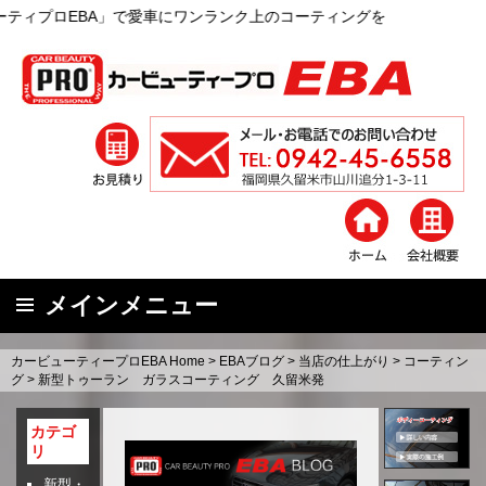
A」で愛車にワンランク上のコーティングを
メインメニュー
コ
カービューティープロEBA Home
>
EBAブログ
>
当店の仕上がり
>
コーティン
ン
グ
>
新型トゥーラン ガラスコーティング 久留米発
テ
ン
カテゴ
リ
ツ
へ
新型・