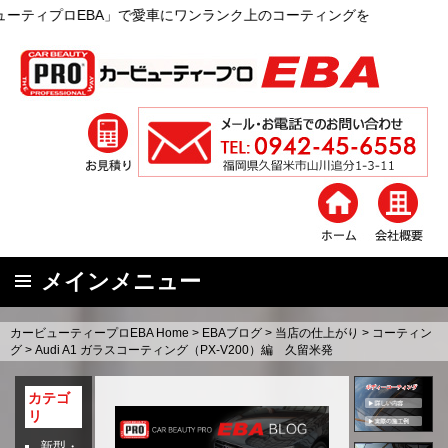
」で愛車にワンランク上のコーティングを
メインメニュー
コ
カービューティープロEBA Home
>
EBAブログ
>
当店の仕上がり
>
コーティン
ン
グ
>
Audi A1 ガラスコーティング（PX-V200）編 久留米発
テ
ン
カテゴ
リ
ツ
へ
新型・