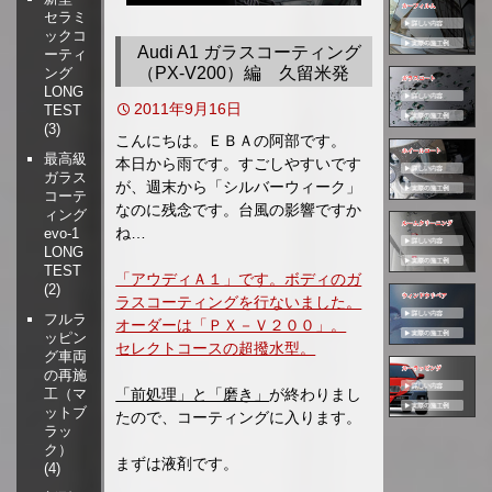
セラミ
移
ックコ
動
Audi A1 ガラスコーティング
ーティ
（PX-V200）編 久留米発
ング
LONG
2011年9月16日
TEST
(3)
こんにちは。ＥＢＡの阿部です。
最高級
本日から雨です。すごしやすいです
ガラス
が、週末から「シルバーウィーク」
コーテ
なのに残念です。台風の影響ですか
ィング
ね…
evo-1
LONG
TEST
「アウディＡ１」です。ボディのガ
(2)
ラスコーティングを行ないました。
フルラ
オーダーは「ＰＸ－Ｖ２００」。
ッピン
セレクトコースの超撥水型。
グ車両
の再施
「前処理」と「磨き」
が終わりまし
工（マ
ットブ
たので、コーティングに入ります。
ラッ
ク）
まずは液剤です。
(4)