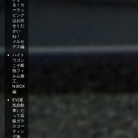
る！カ
ーラッ
ピング
はお任
せくだ
さい
ね！
メルセ
デス編
ハイト
ワゴン
こそ断
熱フィ
ルム施
工。
N-BOX
編
EV(電
気自動
車）だ
って高
級ガラ
スコー
ティン
グ施