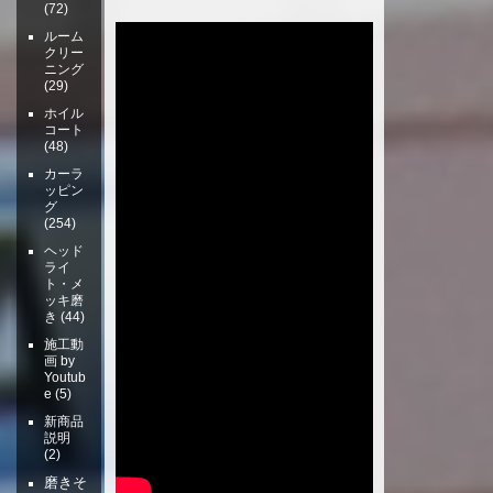
(72)
ルーム
クリー
ニング
(29)
ホイル
コート
(48)
カーラ
ッピン
グ
(254)
ヘッド
ライ
ト・メ
ッキ磨
き
(44)
施工動
画 by
Youtub
e
(5)
新商品
説明
(2)
磨きそ