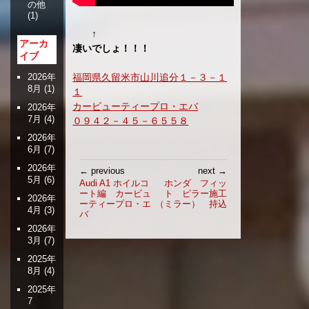
の他
(1)
↑
アーカ
凄いでしょ！！！
イブ
福岡県久留米市山川追分１－３－１
2026年
8月
(1)
１
カービューティープロ・エバ
2026年
7月
(4)
０９４２－４５－６５５８
2026年
6月
(7)
投
2026年
← previous
next →
稿
5月
(6)
Audi A1 ホイルコ
ホンダ フィッ
ート編 カービュ
ト ピラー施工
ナ
2026年
ーティープロ・エ
（ミラー） 持込
ビ
4月
(3)
バ
ゲ
2026年
ー
3月
(7)
シ
2025年
ョ
8月
(4)
ン
2025年
7