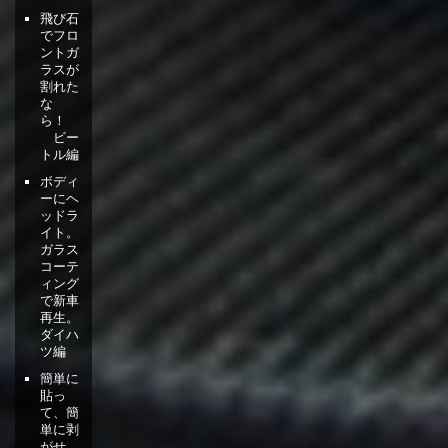
飛び石
でフロ
ントガ
ラスが
割れた
な
ら！
ビー
トル編
ボディ
ーにヘ
ッドラ
イト。
ガラス
コーテ
ィング
で新車
再生。
ダイハ
ツ編
簡単に
貼っ
て、簡
単に剥
がせ