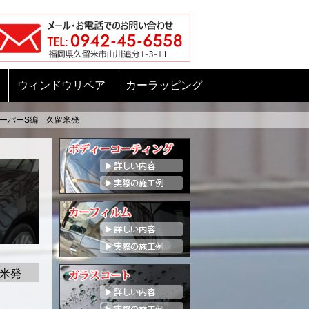
ウィンドウリペア
カーラッピング
ーパーS編 久留米発
米発