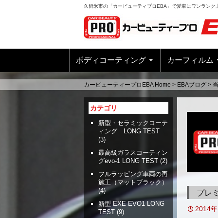
久留米市の「カービューティプロEBA」で愛車にワンランク
ボディコーティング
カーフィルム
カービューティープロEBA Home
>
EBAブログ
>
カテゴリ
新型・セラミックコーテ
ィング LONG TEST
(3)
最高級ガラスコーティン
グevo-1 LONG TEST
(2)
フルラッピング車両の再
施工（マットブラック）
(4)
プレ
新型 EXE EVO1 LONG
2014
TEST
(9)