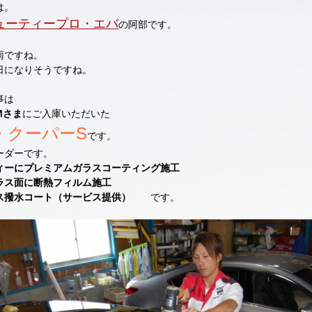
は。
ューティープロ・エバ
の阿部です。
雨ですね。
日になりそうですね。
事は
Mさま
にご入庫いただいた
I・クーパーS
です。
ーダーです。
ィーにプレミアムガラスコーティング施工
ラス面に断熱フィルム施工
ス撥水コート（サービス提供）
です。