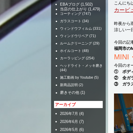
こんにち
EBAブログ
(1,502)
カービ
当店の仕上がり
(1,479)
コーティング
(747)
ガラスコート
(34)
昨夜から
ウィンドウフィルム
(331)
涼しい一
ウィンドウリペア
(71)
今回の記
ルームクリーニング
(29)
福岡市の
ホイルコート
(48)
MIN
カーラッピング
(254)
今回のオ
ヘッドライト・メッキ磨き
(44)
① ボデ
② 全ガ
施工動画 by Youtube
(5)
③ ガラ
新商品説明
(2)
磨きその他
(1)
アーカイブ
2026年7月
(4)
2026年6月
(7)
2026年5月
(6)