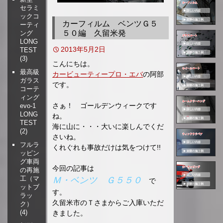
セラミ
移
ックコ
動
カーフィルム ベンツＧ５
ーティ
５０編 久留米発
ング
LONG
2013年5月2日
TEST
(3)
こんにちは。
最高級
カービューティープロ・エバ
の阿部
ガラス
です。
コーテ
ィング
さぁ！ ゴールデンウィークです
evo-1
LONG
ね。
TEST
海に山に・・・大いに楽しんでくだ
(2)
さいね。
フルラ
くれぐれも事故だけは気をつけて!!
ッピン
グ車両
今回の記事は
の再施
工（マ
Ｍ・ベンツ Ｇ５５０
で
ットブ
す。
ラッ
久留米市のＴさまからご入庫いただ
ク）
(4)
きました。