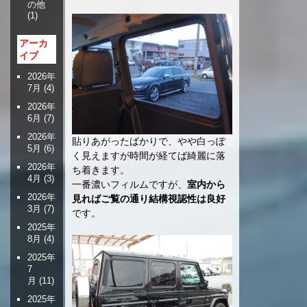
の他
(1)
アーカ
イブ
2026年
7月
(4)
2026年
6月
(7)
2026年
貼りあがったばかりで、やや白っぽ
5月
(6)
く見えますが時間が経てば綺麗に落
2026年
ち着きます。
4月
(3)
一番濃いフィルムですが、
室内から
2026年
見ればご覧の通り結構視認性は良好
3月
(7)
です。
2025年
8月
(4)
2025年
7
月
(11)
2025年