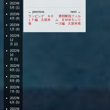
2023年
5月
(1)
投
← previous
next →
2023年
稿
ラッピング ＧＯ
透明断熱フィル
4月
(4)
ＬＦ編 久留米
ム ＢＭＷ５シリ
ナ
発
ーズ編 久留米発
2023年
ビ
1月
(4)
ゲ
ー
2022年
12
シ
月
(2)
ョ
2022年
ン
10
月
(1)
2022年
9月
(1)
2022年
8月
(8)
2022年
7月
(5)
2022年
6月
(5)
2022年