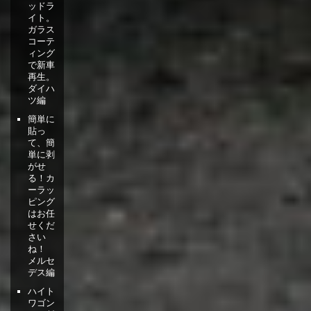
ッドラ
イト。
ガラス
コーテ
ィング
で新車
再生。
ダイハ
ツ編
簡単に
貼っ
て、簡
単に剥
がせ
る！カ
ーラッ
ピング
はお任
せくだ
さい
ね！
メルセ
デス編
ハイト
ワゴン