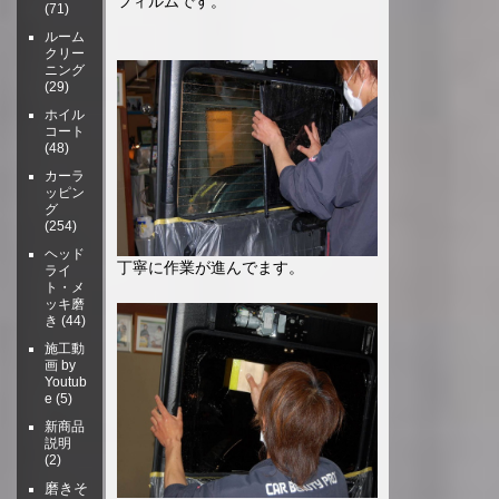
フィルムです。
(71)
ルーム
クリー
ニング
(29)
ホイル
コート
(48)
カーラ
ッピン
グ
(254)
ヘッド
丁寧に作業が進んでます。
ライ
ト・メ
ッキ磨
き
(44)
施工動
画 by
Youtub
e
(5)
新商品
説明
(2)
磨きそ