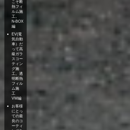
こそ断
熱フィ
ルム施
工。
N-BOX
編
EV(電
気自動
車）だ
って高
級ガラ
スコー
ティン
グ施
工。透
明断熱
フィル
ム施
工
VW編
お客様
にとっ
ての最
良のコ
ーティ