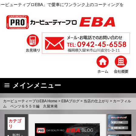
ロEBA」で愛車にワンランク上のコーティングを
メインメニュー
コ
カービューティープロEBA Home
>
EBAブログ
>
当店の仕上がり
>
カーフィル
ン
ム ベンツＧ５５０編 久留米発
テ
ン
カテゴ
リ
ツ
へ
新型・