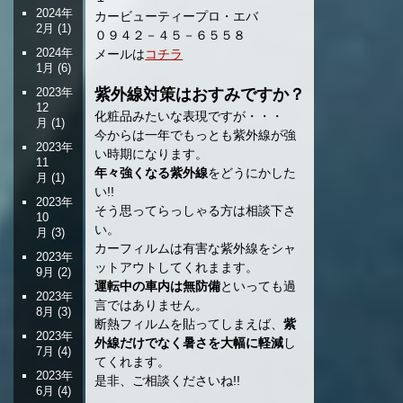
2024年
カービューティープロ・エバ
2月
(1)
０９４２－４５－６５５８
2024年
メールは
コチラ
1月
(6)
2023年
紫外線対策はおすみですか？
12
化粧品みたいな表現ですが・・・
月
(1)
今からは一年でもっとも紫外線が強
2023年
い時期になります。
11
年々強くなる紫外線
をどうにかした
月
(1)
い!!
2023年
そう思ってらっしゃる方は相談下さ
10
い。
月
(3)
カーフィルムは有害な紫外線をシャ
2023年
ットアウトしてくれまます。
9月
(2)
運転中の車内は無防備
といっても過
2023年
言ではありません。
8月
(3)
断熱フィルムを貼ってしまえば、
紫
2023年
外線だけでなく暑さを大幅に軽減
し
7月
(4)
てくれます。
2023年
是非、ご相談くださいね!!
6月
(4)