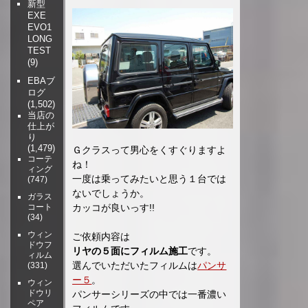
新型
EXE
EVO1
LONG
TEST
(9)
EBAブ
ログ
(1,502)
当店の
仕上が
り
(1,479)
Ｇクラスって男心をくすぐりますよ
コーテ
ね！
ィング
一度は乗ってみたいと思う１台では
(747)
ないでしょうか。
ガラス
コート
カッコが良いっす!!
(34)
ウィン
ご依頼内容は
ドウフ
リヤの５面にフィルム施工
です。
ィルム
選んでいただいたフィルムは
パンサ
(331)
ー５
。
ウィン
ドウリ
パンサーシリーズの中では一番濃い
ペア