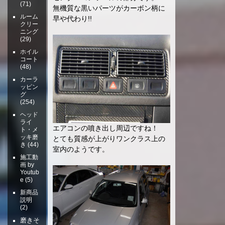
(71)
無機質な黒いパーツがカーボン柄に
ルーム
早や代わり!!
クリー
ニング
(29)
ホイル
コート
(48)
カーラ
ッピン
グ
(254)
ヘッド
ライ
エアコンの噴き出し周辺ですね！
ト・メ
ッキ磨
とても質感が上がりワンクラス上の
き
(44)
室内のようです。
施工動
画 by
Youtub
e
(5)
新商品
説明
(2)
磨きそ