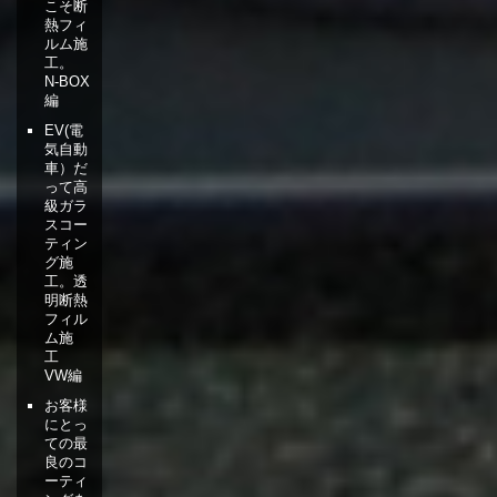
こそ断
熱フィ
ルム施
工。
N-BOX
編
EV(電
気自動
車）だ
って高
級ガラ
スコー
ティン
グ施
工。透
明断熱
フィル
ム施
工
VW編
お客様
にとっ
ての最
良のコ
ーティ