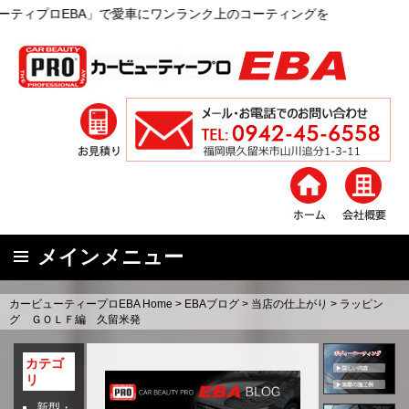
で愛車にワンランク上のコーティングを
メインメニュー
コ
カービューティープロEBA Home
>
EBAブログ
>
当店の仕上がり
>
ラッピン
ン
グ ＧＯＬＦ編 久留米発
テ
ン
カテゴ
リ
ツ
へ
新型・