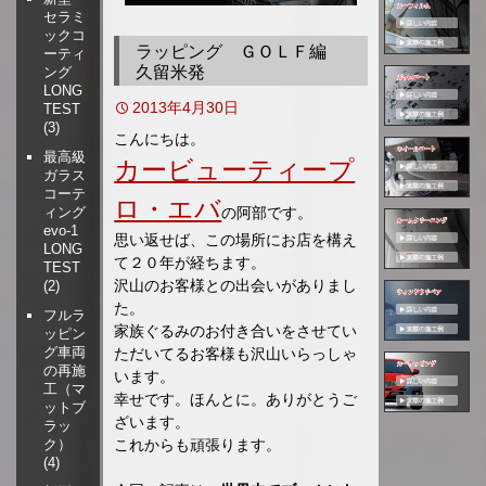
セラミ
移
ックコ
動
ラッピング ＧＯＬＦ編
ーティ
久留米発
ング
LONG
2013年4月30日
TEST
(3)
こんにちは。
最高級
カービューティープ
ガラス
コーテ
ロ・エバ
の阿部です。
ィング
evo-1
思い返せば、この場所にお店を構え
LONG
て２０年が経ちます。
TEST
沢山のお客様との出会いがありまし
(2)
た。
フルラ
家族ぐるみのお付き合いをさせてい
ッピン
グ車両
ただいてるお客様も沢山いらっしゃ
の再施
います。
工（マ
幸せです。ほんとに。ありがとうご
ットブ
ざいます。
ラッ
これからも頑張ります。
ク）
(4)