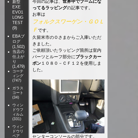
今回の記事は、
世界中でブームにな
新型
EXE
ってるラッピング
の記事です。
EVO1
お車は
LONG
フォルクスワーゲン・ＧＯＬ
TEST
(9)
Ｆ
です。
EBAブ
久留米市のＯさまからご入庫いただ
ログ
きました。
(1,502)
ご依頼頂いたラッピング箇所は室内
当店の
パーツとルーフ部分に
ブラックカー
仕上が
り
ボン
１０８０－ＣＦ１２を使用しま
(1,479)
した。
コーテ
ィング
(747)
ガラス
コート
(34)
ウィン
ドウフ
ィルム
(331)
ウィン
ドウリ
ペア
センターコンソールの部分です。