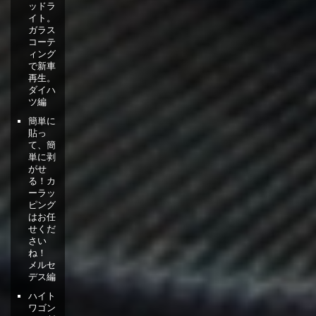
ッドラ
イト。
ガラス
コーテ
ィング
で新車
再生。
ダイハ
ツ編
簡単に
貼っ
て、簡
単に剥
がせ
る！カ
ーラッ
ピング
はお任
せくだ
さい
ね！
メルセ
デス編
ハイト
ワゴン