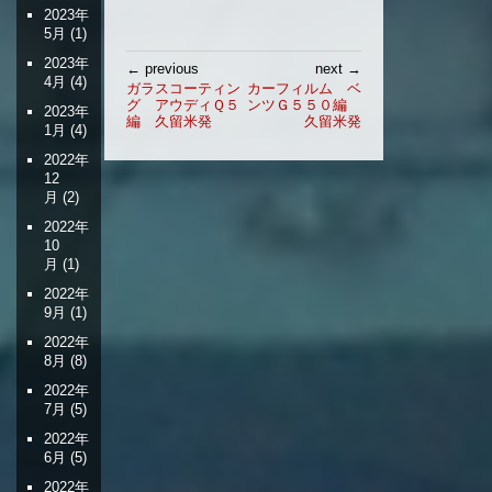
2023年
5月
(1)
投
2023年
← previous
next →
4月
(4)
稿
ガラスコーティン
カーフィルム ベ
グ アウディＱ５
ンツＧ５５０編
ナ
2023年
編 久留米発
久留米発
ビ
1月
(4)
ゲ
2022年
ー
12
月
(2)
シ
ョ
2022年
ン
10
月
(1)
2022年
9月
(1)
2022年
8月
(8)
2022年
7月
(5)
2022年
6月
(5)
2022年