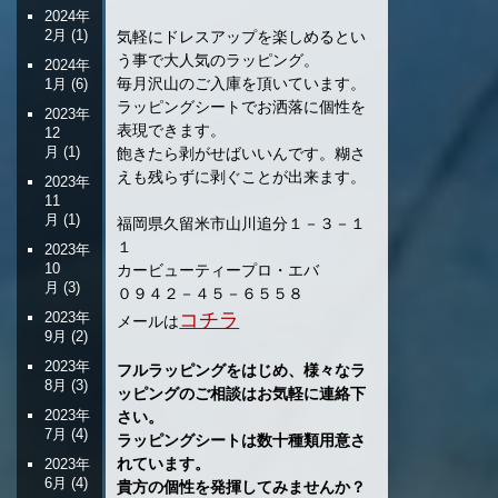
2024年
2月
(1)
気軽にドレスアップを楽しめるとい
う事で大人気のラッピング。
2024年
毎月沢山のご入庫を頂いています。
1月
(6)
ラッピングシートでお洒落に個性を
2023年
表現できます。
12
月
(1)
飽きたら剥がせばいいんです。糊さ
えも残らずに剥ぐことが出来ます。
2023年
11
月
(1)
福岡県久留米市山川追分１－３－１
１
2023年
10
カービューティープロ・エバ
月
(3)
０９４２－４５－６５５８
2023年
コチラ
メールは
9月
(2)
2023年
フルラッピングをはじめ、様々なラ
8月
(3)
ッピングのご相談はお気軽に連絡下
2023年
さい。
7月
(4)
ラッピングシートは数十種類用意さ
れています。
2023年
6月
(4)
貴方の個性を発揮してみませんか？