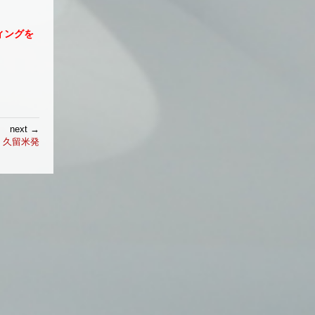
ィングを
next →
 久留米発