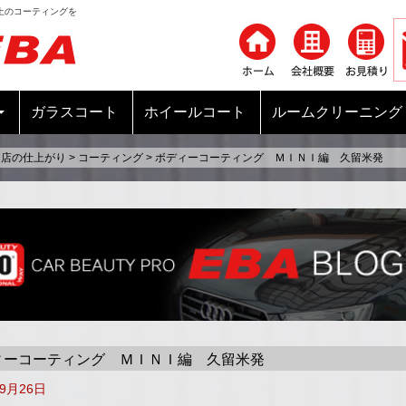
上のコーティングを
コンテンツへ移動
ガラスコート
ホイールコート
ルームクリーニング
当店の仕上がり
>
コーティング
>
ボディーコーティング ＭＩＮＩ編 久留米発
ィーコーティング ＭＩＮＩ編 久留米発
年9月26日