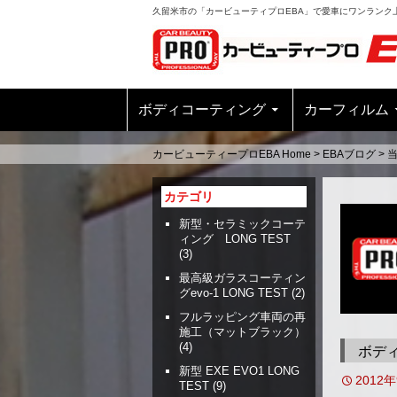
久留米市の「カービューティプロEBA」で愛車にワンランク
ボディコーティング
カーフィルム
カービューティープロEBA Home
>
EBAブログ
>
カテゴリ
新型・セラミックコーテ
ィング LONG TEST
(3)
最高級ガラスコーティン
グevo-1 LONG TEST
(2)
フルラッピング車両の再
施工（マットブラック）
(4)
ボデ
新型 EXE EVO1 LONG
2012
TEST
(9)