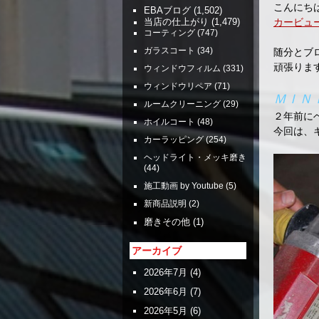
こんにち
EBAブログ
(1,502)
カービュ
当店の仕上がり
(1,479)
コーティング
(747)
ガラスコート
(34)
随分とブ
頑張りま
ウィンドウフィルム
(331)
ウィンドウリペア
(71)
ＭＩＮ
ルームクリーニング
(29)
２年前に
ホイルコート
(48)
今回は、
カーラッピング
(254)
ヘッドライト・メッキ磨き
(44)
施工動画 by Youtube
(5)
新商品説明
(2)
磨きその他
(1)
アーカイブ
2026年7月
(4)
2026年6月
(7)
2026年5月
(6)