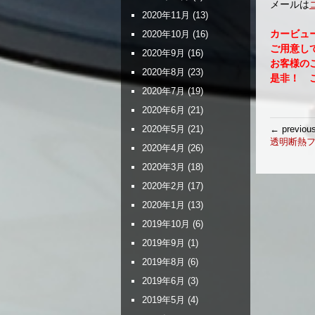
メールは
2020年11月
(13)
カービュ
2020年10月
(16)
ご用意し
2020年9月
(16)
お客様の
2020年8月
(23)
是非！ ご
2020年7月
(19)
2020年6月
(21)
投
← previou
2020年5月
(21)
稿
透明断熱フ
2020年4月
(26)
ナ
2020年3月
(18)
ビ
ゲ
2020年2月
(17)
ー
2020年1月
(13)
シ
2019年10月
(6)
ョ
ン
2019年9月
(1)
2019年8月
(6)
2019年6月
(3)
2019年5月
(4)