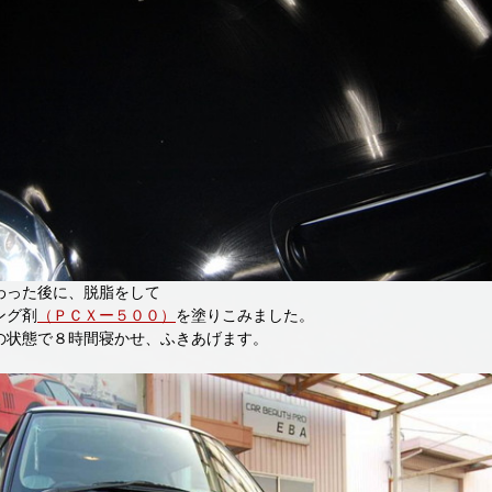
わった後に、脱脂をして
ング剤
（ＰＣＸー５００）
を塗りこみました。
の状態で８時間寝かせ、ふきあげます。