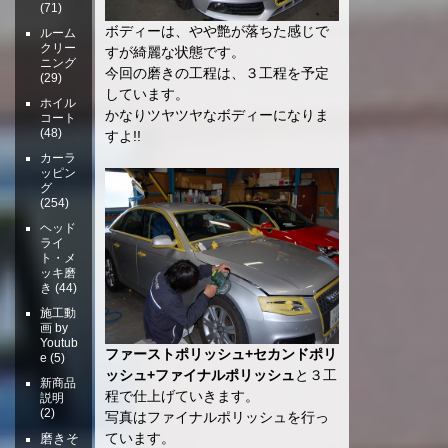
(71)
ボディーは、やや艶が落ちた感じで
ルーム
クリー
すが綺麗な状態です。
ニング
今回の磨きの工程は、３工程を予定
(29)
しています。
ホイル
かなりツヤツヤなボディーになりま
コート
(48)
すよ!!
カーラ
ッピン
グ
(254)
ヘッド
ライ
ト・メ
ッキ磨
き
(44)
施工動
画 by
Youtub
ファーストポリッシュ+セカンドポリ
e
(5)
ッシュ+ファイナルポリッシュ
と３工
新商品
程で仕上げていきます。
説明
(2)
写真はファイナルポリッシュを行っ
ています。
磨きそ