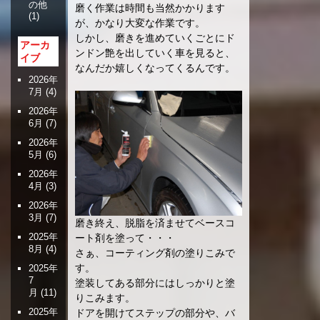
の他
磨く作業は時間も当然かかります
(1)
が、かなり大変な作業です。
しかし、磨きを進めていくごとにド
アーカ
ンドン艶を出していく車を見ると、
イブ
なんだか嬉しくなってくるんです。
2026年
7月
(4)
2026年
6月
(7)
2026年
5月
(6)
2026年
4月
(3)
2026年
3月
(7)
磨き終え、脱脂を済ませてベースコ
2025年
ート剤を塗って・・・
8月
(4)
さぁ、コーティング剤の塗りこみで
す。
2025年
7
塗装してある部分にはしっかりと塗
月
(11)
りこみます。
2025年
ドアを開けてステップの部分や、バ