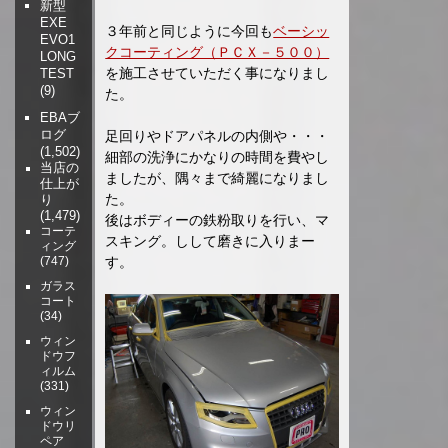
新型
EXE
３年前と同じように今回も
ベーシッ
EVO1
クコーティング（ＰＣＸ－５００）
LONG
を施工させていただく事になりまし
TEST
(9)
た。
EBAブ
ログ
足回りやドアパネルの内側や・・・
(1,502)
細部の洗浄にかなりの時間を費やし
当店の
ましたが、隅々まで綺麗になりまし
仕上が
た。
り
(1,479)
後はボディーの鉄粉取りを行い、マ
コーテ
スキング。しして磨きに入りまー
ィング
す。
(747)
ガラス
コート
(34)
ウィン
ドウフ
ィルム
(331)
ウィン
ドウリ
ペア