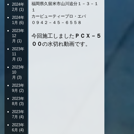
福岡県久留米市山川追分１－３－１
2024年
2月
(1)
１
カービューティープロ・エバ
2024年
０９４２－４５－６５５８
1月
(6)
2023年
今回施工しました
ＰＣＸ－５
12
月
(1)
００
の水切れ動画です。
2023年
11
月
(1)
2023年
10
月
(3)
2023年
9月
(2)
2023年
8月
(3)
2023年
7月
(4)
2023年
6月
(4)