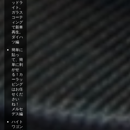
ッドラ
イト。
ガラス
コーテ
ィング
で新車
再生。
ダイハ
ツ編
簡単に
貼っ
て、簡
単に剥
がせ
る！カ
ーラッ
ピング
はお任
せくだ
さい
ね！
メルセ
デス編
ハイト
ワゴン