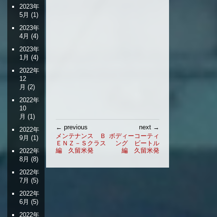
2023年
5月
(1)
2023年
4月
(4)
2023年
1月
(4)
2022年
12
月
(2)
2022年
10
月
(1)
投
← previous
next →
2022年
稿
メンテナンス Ｂ
ボディーコーティ
9月
(1)
ＥＮＺ－Ｓクラス
ング ビートル
ナ
編 久留米発
編 久留米発
2022年
ビ
8月
(8)
ゲ
2022年
ー
7月
(5)
シ
2022年
ョ
6月
(5)
ン
2022年