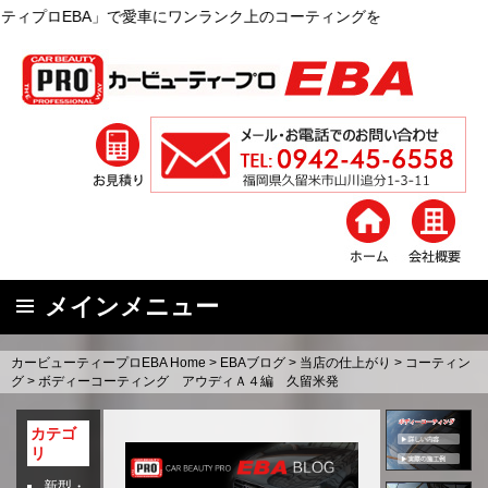
A」で愛車にワンランク上のコーティングを
メインメニュー
コ
カービューティープロEBA Home
>
EBAブログ
>
当店の仕上がり
>
コーティン
ン
グ
>
ボディーコーティング アウディＡ４編 久留米発
テ
ン
カテゴ
リ
ツ
へ
新型・