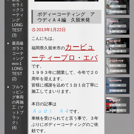
セラミ
移
ックコ
動
ボディーコーティング ア
ーティ
ウディＡ４編 久留米発
ング
LONG
2013年1月22日
TEST
(3)
こんにちは。
最高級
カービュ
福岡県久留米市の
ガラス
コーテ
ーティープロ・エバ
ィング
evo-1
です。
LONG
１９９３年に開業して、今年で２０
TEST
周年を迎えます。
(2)
皆様に感謝を込めて１台１台丁寧に
フルラ
施工してまいります。
ッピン
グ車両
の再施
本日の記事は
工（マ
Ａｕｄｉ Ａ４
です。
ットブ
ラッ
車検を受けられてと言う事で、３年
ク）
ぶりにボディーコーティングのご依
(4)
頼です。