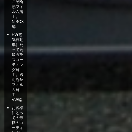
こそ断
熱フィ
ルム施
工。
N-BOX
編
EV(電
気自動
車）だ
って高
級ガラ
スコー
ティン
グ施
工。透
明断熱
フィル
ム施
工
VW編
お客様
にとっ
ての最
良のコ
ーティ