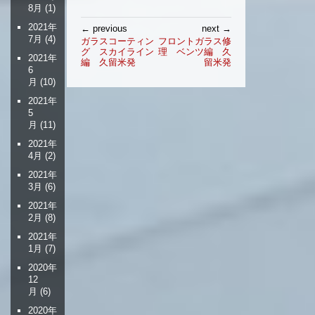
8月
(1)
投
2021年
← previous
next →
稿
7月
(4)
ガラスコーティン
フロントガラス修
グ スカイライン
理 ベンツ編 久
ナ
2021年
編 久留米発
留米発
ビ
6
月
(10)
ゲ
ー
2021年
シ
5
月
(11)
ョ
ン
2021年
4月
(2)
2021年
3月
(6)
2021年
2月
(8)
2021年
1月
(7)
2020年
12
月
(6)
2020年