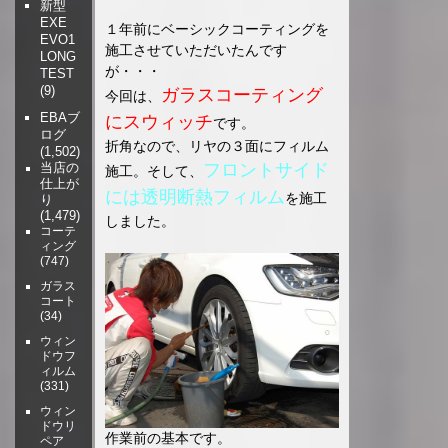
新型
EXE
１年前にベーシックコーティングを
EVO1
施工させていただいたんです
LONG
が・・・
TEST
(9)
ガラスコーティング
今回は、
EBAブ
にスウィッチ
です。
ログ
折角なので、リヤの３面にフィルム
(1,502)
フロントサイド
当店の
施工。そして、
仕上が
には透明断熱フィルム
を施工
り
(1,479)
しました。
コーテ
ィング
(747)
ガラス
コート
(34)
ウィン
ドウフ
ィルム
(331)
ウィン
ドウリ
作業前の基本です。
ペア