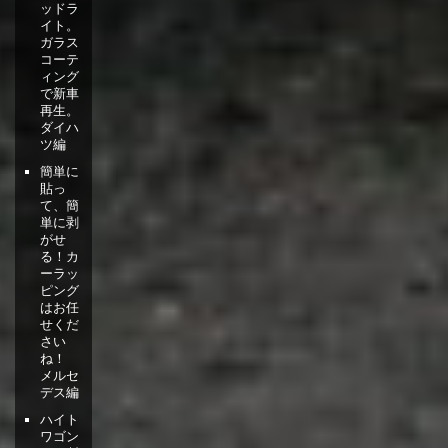
ッドラ
イト。
ガラス
コーテ
ィング
で新車
再生。
ダイハ
ツ編
簡単に
貼っ
て、簡
単に剥
がせ
る！カ
ーラッ
ピング
はお任
せくだ
さい
ね！
メルセ
デス編
ハイト
ワゴン