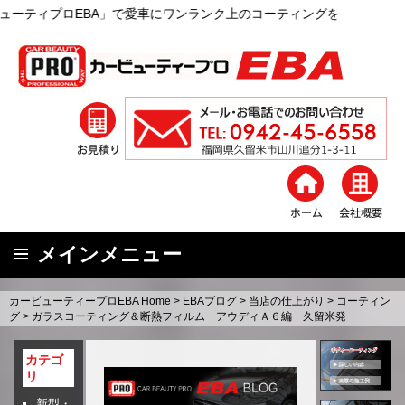
A」で愛車にワンランク上のコーティングを
メインメニュー
コ
カービューティープロEBA Home
>
EBAブログ
>
当店の仕上がり
>
コーティン
ン
グ
>
ガラスコーティング＆断熱フィルム アウディＡ６編 久留米発
テ
ン
カテゴ
リ
ツ
へ
新型・