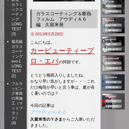
セラミ
移
ックコ
動
ガラスコーティング＆断熱
ーティ
フィルム アウディＡ６
ング
LONG
編 久留米発
TEST
2013年5月28日
(3)
最高級
こんにちは。
ガラス
カービューティープ
コーテ
ィング
ロ・エバ
evo-1
の阿部です。
LONG
TEST
とうとう梅雨入りしましたね。
(2)
かなり早い気がしますが・・・これ
フルラ
だけ梅雨が早いと言う事は、夏が長
ッピン
く暑いのでは？
グ車両
の再施
工（マ
今回の記事は
ットブ
アウディーＡ６
ラッ
ク）
久留米市のＹさま
からご入庫いただ
(4)
きました。