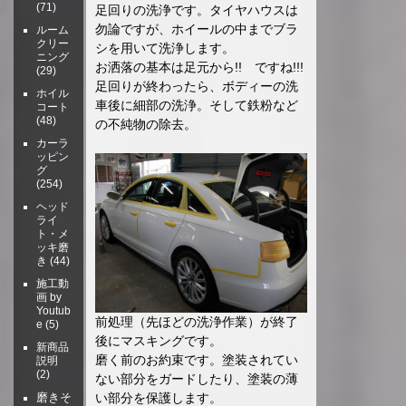
(71)
足回りの洗浄です。タイヤハウスは
勿論ですが、ホイールの中までブラ
ルーム
クリー
シを用いて洗浄します。
ニング
お洒落の基本は足元から!! ですね!!!
(29)
足回りが終わったら、ボディーの洗
ホイル
車後に細部の洗浄。そして鉄粉など
コート
(48)
の不純物の除去。
カーラ
ッピン
グ
(254)
ヘッド
ライ
ト・メ
ッキ磨
き
(44)
施工動
画 by
Youtub
前処理（先ほどの洗浄作業）が終了
e
(5)
後にマスキングです。
新商品
磨く前のお約束です。塗装されてい
説明
(2)
ない部分をガードしたり、塗装の薄
い部分を保護します。
磨きそ