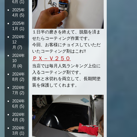
6月
(1)
2025年
4月
(5)
2025年
1月
(1)
１日半の磨きを終えて、脱脂を済ま
2024年
せたらコーティング作業です。
12
今回、お客様にチョイスしていただ
月
(7)
いたコーティング剤はこれ!!
2024年
ＰＸ－Ｖ２５０
10
当店では毎月人気ランキング上位に
月
(4)
入るコーティング剤です。
2024年
撥水と水切れを両立して、長期間塗
8月
(2)
装を保護してくれます。
2024年
7月
(2)
2024年
6月
(5)
2024年
4月
(3)
2024年
3月
(1)