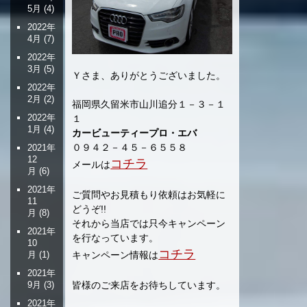
5月
(4)
2022年
4月
(7)
2022年
3月
(5)
Ｙさま、ありがとうございました。
2022年
2月
(2)
福岡県久留米市山川追分１－３－１
2022年
１
1月
(4)
カービューティープロ・エバ
０９４２－４５－６５５８
2021年
12
コチラ
メールは
月
(6)
2021年
ご質問やお見積もり依頼はお気軽に
11
どうぞ!!
月
(8)
それから当店では只今キャンペーン
2021年
を行なっています。
10
コチラ
月
(1)
キャンペーン情報は
2021年
9月
(3)
皆様のご来店をお待ちしています。
2021年