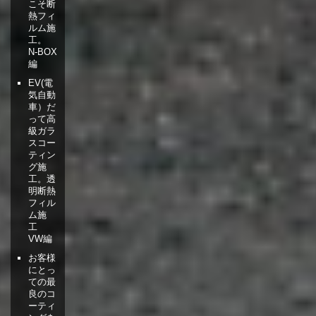
こそ断
熱フィ
ルム施
工。
N-BOX
編
EV(電
気自動
車）だ
って高
級ガラ
スコー
ティン
グ施
工。透
明断熱
フィル
ム施
工
VW編
お客様
にとっ
ての最
良のコ
ーティ