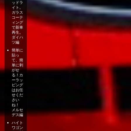
ッドラ
イト。
ガラス
コーテ
ィング
で新車
再生。
ダイハ
ツ編
簡単に
貼っ
て、簡
単に剥
がせ
る！カ
ーラッ
ピング
はお任
せくだ
さい
ね！
メルセ
デス編
ハイト
ワゴン