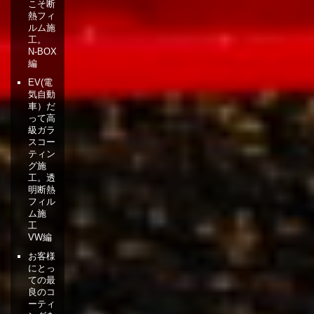
こそ断
熱フィ
ルム施
工。
N-BOX
編
EV(電
気自動
車）だ
って高
級ガラ
スコー
ティン
グ施
工。透
明断熱
フィル
ム施
工
VW編
お客様
にとっ
ての最
良のコ
ーティ