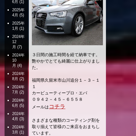
6月
(1)
2025年
4月
(5)
2025年
1月
(1)
2024年
12
月
(7)
３日間の施工時間を経て納車です。
2024年
10
艶やかでとても綺麗に仕上がりまし
月
(4)
た。
2024年
8月
(2)
福岡県久留米市山川追分１－３－１
１
2024年
7月
(2)
カービューティープロ・エバ
０９４２－４５－６５５８
2024年
6月
(5)
コチラ
メールは
2024年
4月
(3)
さまざまな種類のコーティング剤を
取り揃えて皆様のご来店をおまちし
2024年
3月
(1)
ています。