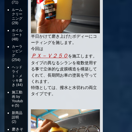
(71)
ルーム
クリー
ニング
(29)
ホイル
コート
半日かけて磨き上げたボディーにコ
(48)
ーティングを施します。
カーラ
今回は
ッピン
ＰＸ－Ｖ２５０
グ
を施工します。
(254)
タイプの異なるシランを複数使用す
ヘッド
る事で立体的な皮膜構造を構築して
ライ
くれて、長期間お車の塗装を守って
ト・メ
ッキ磨
くれます。
き
(44)
特徴としては、撥水と水切れの両立
施工動
タイプです。
画 by
Youtub
e
(5)
新商品
説明
(2)
磨きそ