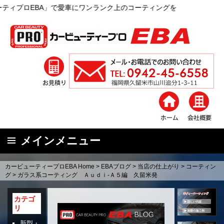
」で愛車にワンランク上のコーティングを
メインメニュー
コ
カービューティープロEBA Home
>
EBAブログ
>
当店の仕上がり
>
コーティン
ン
グ
>
ガラス系コーティング Ａｕｄｉ‐Ａ５編 久留米発
テ
ン
カテゴ
リ
ツ
へ
新型・