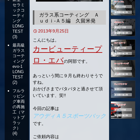
セラミ
移
ックコ
動
ガラス系コーティング Ａ
ーティ
ｕｄｉ‐Ａ５編 久留米発
ング
LONG
2013年9月25日
TEST
(3)
こんにちは。
最高級
カービューティープ
ガラス
コーテ
ロ・エバ
の阿部です。
ィング
evo-1
LONG
あっという間に９月も終わりそうで
TEST
すね。
(2)
おかげさまでバタバタと過させて頂
フルラ
いています、笑!!
ッピン
グ車両
の再施
今回の記事は
工（マ
アウディＡ５スポーツバック
ットブ
ラッ
です。
ク）
(4)
ご依頼内容は