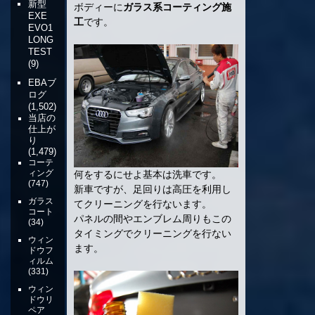
新型
ボディーに
ガラス系コーティング施
EXE
工
です。
EVO1
LONG
TEST
(9)
EBAブ
ログ
(1,502)
当店の
仕上が
り
(1,479)
コーテ
ィング
何をするにせよ基本は洗車です。
(747)
新車ですが、足回りは高圧を利用し
ガラス
てクリーニングを行ないます。
コート
パネルの間やエンブレム周りもこの
(34)
タイミングでクリーニングを行ない
ウィン
ます。
ドウフ
ィルム
(331)
ウィン
ドウリ
ペア