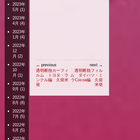
2023年
5月
(1)
2023年
4月
(4)
2023年
1月
(4)
2022年
12
月
(2)
投
2022年
← previous
next →
稿
10
透明断熱カーフィ
透明断熱フィル
ルム トヨタ・ラ
ム ダイハツ・ミ
月
(1)
ナ
ンクル編 久留米
ラCocoa編 久留
ビ
2022年
発
米発
ゲ
9月
(1)
ー
2022年
シ
8月
(8)
ョ
2022年
ン
7月
(5)
2022年
6月
(5)
2022年