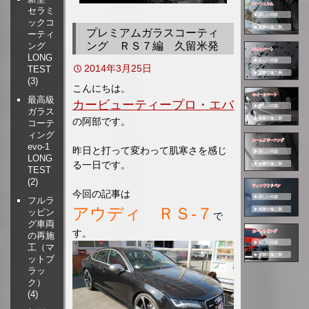
セラミ
移
ックコ
動
プレミアムガラスコーティ
ーティ
ング ＲＳ７編 久留米発
ング
LONG
2014年3月25日
TEST
(3)
こんにちは。
最高級
カービューティープロ・エバ
ガラス
の阿部です。
コーテ
ィング
evo-1
昨日と打って変わって肌寒さを感じ
LONG
る一日です。
TEST
(2)
今回の記事は
フルラ
アウディ ＲＳ-７
ッピン
で
グ車両
す。
の再施
工（マ
ットブ
ラッ
ク）
(4)