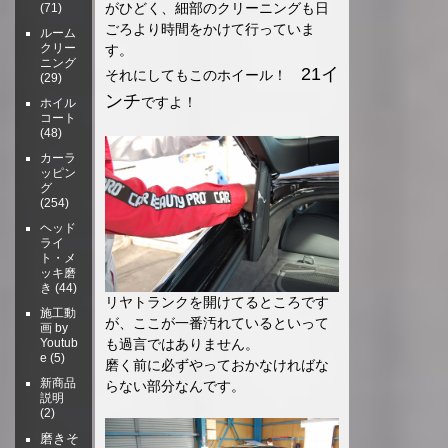
がひどく、細部のクリーニングも日
(71)
ごろより時間をかけて行っていま
ルーム
クリー
す。
ニング
21イ
それにしてもこのホイール！
(29)
ンチ
ですよ！
ホイル
コート
(48)
カーラ
ッピン
グ
(254)
ヘッド
ライ
ト・メ
ッキ磨
き
(44)
リヤトランクを開けてるところです
施工動
が、ここが一番汚れているといって
画 by
も過言ではありません。
Youtub
e
(5)
磨く前に必ずやっておかなければな
新商品
らない部分なんです。
説明
(2)
磨きそ