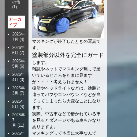
の他
(1)
アーカ
イブ
2026年
7月
(4)
マスキングが終了したときの写真で
2026年
す。
6月
(7)
塗装部分以外を完全にガード
2026年
します。
5月
(6)
雑誌やネットでマスキング無しで磨
2026年
いているところをたまに見ます
4月
(3)
が・・・・考えられません！
2026年
樹脂やヘッドライトなどは、塗装と
3月
(7)
違ってバフやコンパウンドなどが当
てってしまったら大変なことになり
2025年
8月
(4)
ます。
実際、中古車などで磨かれている車
2025年
7
を見るとダメージがある車もかなり
月
(11)
ありますよ。
マスキングって本当に大事なんで
2025年