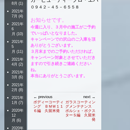
8月
(1)
０９４２－４５－６５５８
2021年
7月
(4)
お知らせです。
2021年
今週に入り、３月中の施工がご予約
6
でいっぱいとなりました。
月
(10)
キャンペーンでの沢山のご入庫を頂
2021年
ありがとうございます。
5
３月末までのご予約いただければ、
月
(11)
キャンペーン対象とさせていただき
2021年
ますので引き続きご連絡ください
4月
(2)
ね。
2021年
本当にありがとうございます。
3月
(6)
2021年
2月
(8)
投
← previous
next →
2021年
稿
ボディーコーティ
ガラスコーティン
1月
(7)
ング ＢＭＷ１１
グメンテナンス
ナ
2020年
６編 久留米発
ポルシェ・ボクス
ビ
ターＳ編 久留米
12
ゲ
発
月
(6)
ー
2020年