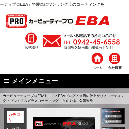
」で愛車にワンランク上のコーティングを
メインメニュー
コ
カービューティープロEBA Home
>
EBAブログ
>
当店の仕上がり
>
コーティン
ン
グ
>
プレミアムガラスコーティング ＲＳ７編 久留米発
テ
ン
カテゴ
リ
ツ
へ
新型・