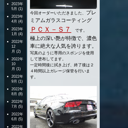
2023年
5月
(1)
プレ
今回オーダーいただきました、
2023年
ミアムガラスコーティング
4月
(4)
ＰＣＸ－Ｓ７
2023年
です。
1月
(4)
極上の深い艶が特徴で、濃色
2022年
車に絶大な人気を誇ります。
12
月
(2)
写真のように専用のスポンジを使用
して塗布してます。
2022年
10
一定時間後に拭き上げ、終了後は２
月
(1)
４時間以上ガレージ保管を行いま
2022年
す。
9月
(1)
2022年
8月
(8)
2022年
7月
(5)
2022年
6月
(5)
2022年