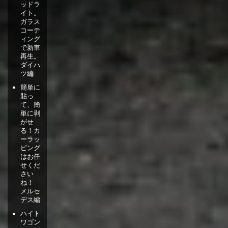
ッドラ
イト。
ガラス
コーテ
ィング
で新車
再生。
ダイハ
ツ編
簡単に
貼っ
て、簡
単に剥
がせ
る！カ
ーラッ
ピング
はお任
せくだ
さい
ね！
メルセ
デス編
ハイト
ワゴン