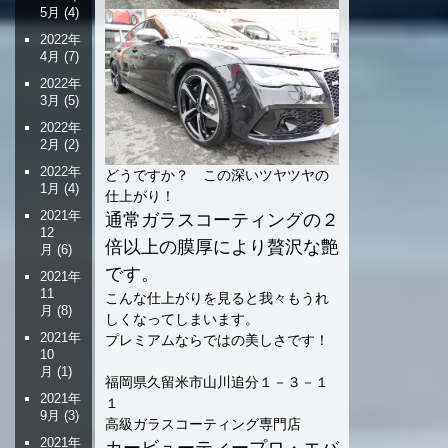
5月
(4)
2022年
4月
(7)
2022年
3月
(5)
2022年
2月
(2)
2022年
どうですか？ この深いツヤツヤの
1月
(4)
仕上がり！
2021年
通常ガラスコーティングの２
12
倍以上の膜厚により贅沢な艶
月
(6)
です。
2021年
11
こんな仕上がりを見ると我々もうれ
月
(8)
しくなってしまいます。
2021年
プレミアムならではの美しさです！
10
月
(1)
福岡県久留米市山川追分１－３－１
2021年
１
9月
(3)
高級ガラスコーティング専門店
2021年
カービューティープロ・エバ