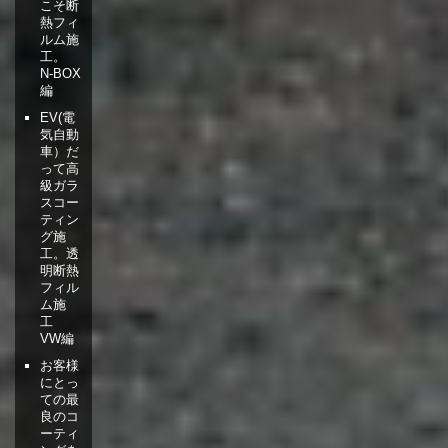
こそ断
熱フィ
ルム施
工。
N-BOX
編
EV(電
気自動
車）だ
って高
級ガラ
スコー
ティン
グ施
工。透
明断熱
フィル
ム施
工
VW編
お客様
にとっ
ての最
良のコ
ーティ