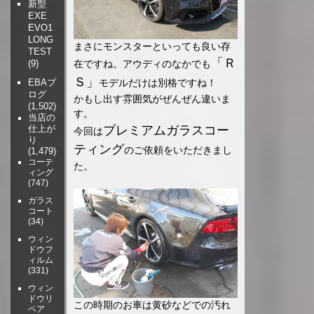
新型
EXE
EVO1
LONG
まさにモンスターといっても良い存
TEST
「Ｒ
(9)
在ですね。アウディのなかでも
Ｓ」
EBAブ
モデルだけは別格ですね！
ログ
かもし出す雰囲気がぜんぜん違いま
(1,502)
す。
当店の
プレミアムガラスコー
仕上が
今回は
り
ティング
のご依頼をいただきまし
(1,479)
コーテ
た。
ィング
(747)
ガラス
コート
(34)
ウィン
ドウフ
ィルム
(331)
ウィン
ドウリ
この時期のお車は黄砂などでの汚れ
ペア