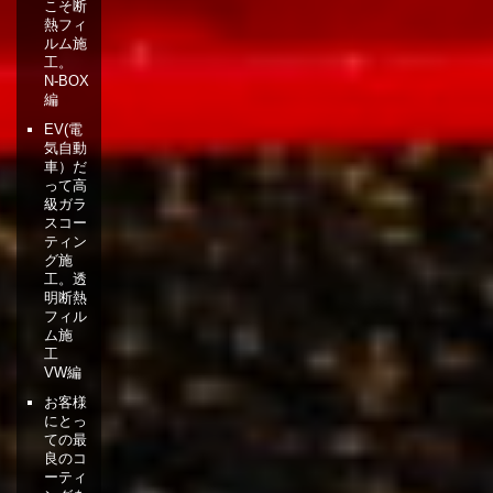
こそ断
熱フィ
ルム施
工。
N-BOX
編
EV(電
気自動
車）だ
って高
級ガラ
スコー
ティン
グ施
工。透
明断熱
フィル
ム施
工
VW編
お客様
にとっ
ての最
良のコ
ーティ