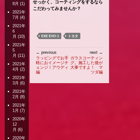
せっかく、コーティングをするなら
8月
(1)
こだわってみませんか？
2021年
7月
(4)
2021年
6
月
(10)
EXE EVO-1
トヨタ
2021年
投
5
← previous
next →
月
(11)
稿
ラッピングでお手
ガラスコーティン
軽におイメージチ
グ。施工した後が
ナ
2021年
ェンジ！アウディ
大事ですよ！ マ
4月
(2)
ビ
編
ツダ編
ゲ
2021年
ー
3月
(6)
シ
2021年
ョ
2月
(8)
ン
2021年
1月
(7)
2020年
12
月
(6)
2020年