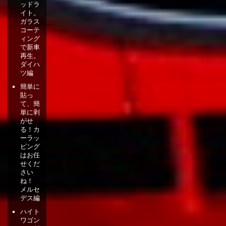
ッドラ
イト。
ガラス
コーテ
ィング
で新車
再生。
ダイハ
ツ編
簡単に
貼っ
て、簡
単に剥
がせ
る！カ
ーラッ
ピング
はお任
せくだ
さい
ね！
メルセ
デス編
ハイト
ワゴン