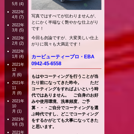
5月
(4)
2022年
写真ではすべてが伝わりませんが、
4月
(7)
とにかく半端なく艶やかな仕上がり
2022年
です！
3月
(5)
今回も勿論ですが、大変美しい仕上
2022年
2月
(2)
がりに我々も大満足です！
2022年
1月
(4)
カービューティープロ・EBA
0942-45-6558
2021年
12
月
(6)
もはやコーティングを行うことが当
たり前になってきた昨今。 ただ
2021年
11
コーティングをすればよいという時
月
(8)
代ではありません。 ご自身のお好
2021年
みや使用環境、洗車頻度、ご予
10
算・・・ご自分でコーティングを選
月
(1)
ぶ時代ですし、どこでコーティング
2021年
をするかがとても大事になってきた
9月
(3)
と思います。
2021年