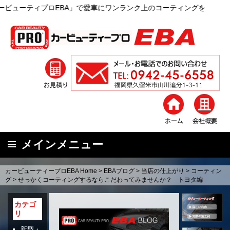
EBA」で愛車にワンランク上のコーティングを
メインメニュー
コ
カービューティープロEBA Home
>
EBAブログ
>
当店の仕上がり
>
コーティン
ン
グ
>
せっかくコーティングするならこだわってみませんか？ トヨタ編
テ
ン
カテゴ
リ
ツ
へ
新型・