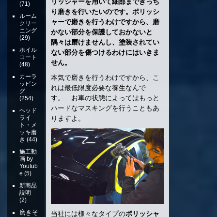
リッシャーを用いて細部まできっち
(71)
り磨きを行いたいのです。ポリッシ
ルーム
ャーで磨きを行うわけですから、磨
クリー
ニング
かない部分を保護しておかないと
(29)
隅々は磨けませんし、塗装されてい
ホイル
ない部分を傷つけるわけにはいきま
コート
せん。
(48)
カーラ
本気で磨きを行うわけですから、こ
ッピン
れは最低限度必要な養生なんで
グ
す。 お車の状態によってはもっと
(254)
ハードなマスキングを行うこともあ
ヘッド
りますよ。
ライ
ト・メ
ッキ磨
き
(44)
施工動
画 by
Youtub
e
(5)
新商品
説明
(2)
磨きそ
当社には様々なタイプの
ポリッシャ