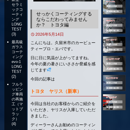
セラミ
移
ックコ
動
せっかくコーティングする
ーティ
ならこだわってみません
ング
LONG
か？ トヨタ編
TEST
2026年5月14日
(3)
最高級
こんにちは。久留米市のカービュー
ガラス
ティープロ・エバです。
コーテ
ィング
日に日に気温が上がってますね。
evo-1
今年の夏の暑さにいささか脅威を感
LONG
じてます
TEST
(2)
今回の記事は
フルラ
ッピン
トヨタ ヤリス（新車）
グ車両
の再施
今回は当社のお客様からのご紹介を
工（マ
ットブ
いただき、ヤリスが入庫していただ
ラッ
きました。
ク）
(4)
ディーラーさんお勧めのコーティン