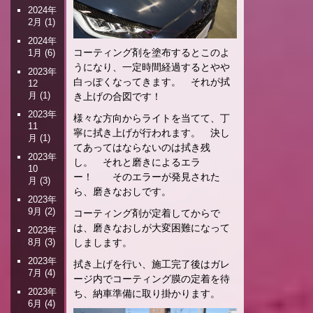
2024年
2月
(1)
2024年
コーティング剤を塗布するとこのよ
1月
(6)
うになり、一定時間経過するとやや
2023年
白っぽくなってきます。 それが拭
12
月
(1)
き上げの合図です！
2023年
様々な方向からライトを当てて、丁
11
寧に拭き上げが行われます。 決し
月
(1)
てあってはならないのは拭き残
2023年
し。 それと磨きによるエラ
10
ー！ そのエラーが発見された
月
(3)
ら、磨きなおしです。
2023年
9月
(2)
コーティング剤が定着してからで
は、磨きなおしが大変困難になって
2023年
しまします。
8月
(3)
2023年
拭き上げを行い、施工完了後はガレ
7月
(4)
ージ内でコーティング膜の定着を待
2023年
ち、納車準備に取り掛かります。
6月
(4)