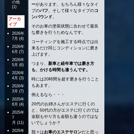
の他
ー
があります。もちろん様々なタイ
(1)
プの
バフ
。そして様々なタイプの
コ
ンパウンド
。
アーカ
イブ
そのお車の塗装状態に合わせて最良
な磨きを行うためなんです。
2026年
7月
(4)
コーティングを施工する時点では出
2026年
来るだけ同じコンディションに磨き
6月
(7)
上げます。
2026年
つまり、
新車と経年車では磨き方
5月
(6)
も、かける時間も違うんです。
2026年
4月
(3)
時には20時間を超す磨きを行うこと
もあます。
2026年
3月
(7)
例えるなら・・・
2025年
20代のお姉さんがエステに行くの
8月
(4)
と、50代の方がエステに行くのでは
2025年
金額もやり方も金額も違うのではな
7
いでしょうか？
月
(11)
2025年
我々は
お車のエステサロン
だと思っ