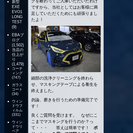
グを断わってご入庫いただいたわけ
新型
EXE
ですから、当社としてはお客様に満
EVO1
足していただくためにも頑張りまし
LONG
たよ！
TEST
(9)
EBAブ
ログ
(1,502)
当店の
仕上が
り
(1,479)
コーテ
ィング
(747)
細部の洗浄クリーニングを終わら
せ、マスキングテープによる養生を
ガラス
コート
終えました。
(34)
勿論、磨きを行うための準備完了で
ウィン
す！
ドウフ
ィルム
(331)
良くご質問を受けます。 なぜにこ
こまでマスキングを行うのか？っ
ウィン
ドウリ
て・・・ 答えは簡単です！
ポ
ペア