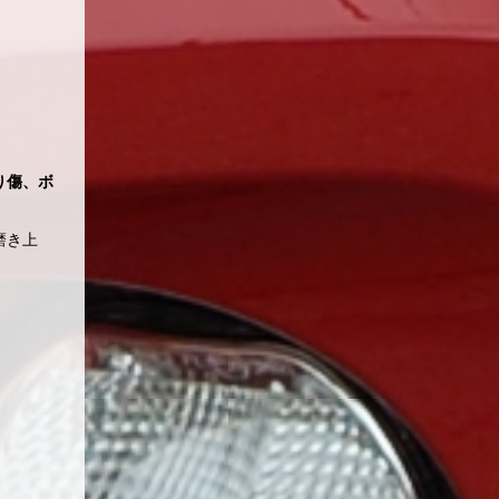
り傷、ボ
磨き上