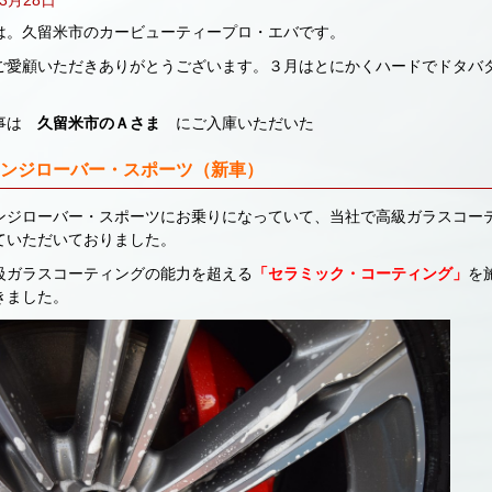
は。久留米市のカービューティープロ・エバです。
ご愛顧いただきありがとうございます。３月はとにかくハードでドタバ
。
記事は
久留米市のＡさま
にご入庫いただいた
ンジローバー・スポーツ（新車）
ンジローバー・スポーツにお乗りになっていて、当社で高級ガラスコー
ていただいておりました。
級ガラスコーティングの能力を超える
「セラミック・コーティング」
を
きました。