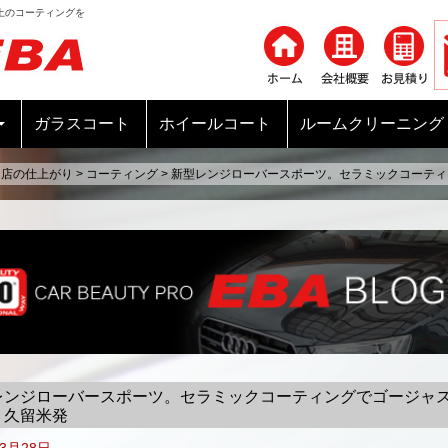
上のコーティングを
コンテンツへ移動
ガラスコート
ホイールコート
ルームクリーニング
当店の仕上がり
>
コーティング
>
新型レンジローバースポーツ。セラミックコーティ
レンジローバースポーツ。セラミックコーティングでゴージャ
 久留米発
年3月28日