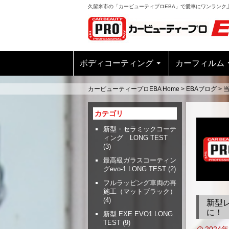
久留米市の「カービューティプロEBA」で愛車にワンランク
ボディコーティング
カーフィルム
カービューティープロEBA Home
>
EBAブログ
>
カテゴリ
新型・セラミックコーテ
ィング LONG TEST
(3)
最高級ガラスコーティン
グevo-1 LONG TEST
(2)
フルラッピング車両の再
施工（マットブラック）
(4)
新型
に！
新型 EXE EVO1 LONG
TEST
(9)
2024