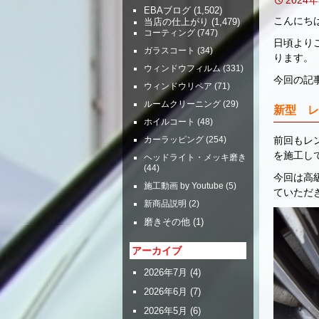
EBAブログ
(1,502)
こんにち
当店の仕上がり
(1,479)
コーティング
(747)
日頃より
ガラスコート
(34)
ります
ウィンドウフィルム
(331)
今回の
ウィンドウリペア
(71)
ルームクリーニング
(29)
新型 レ
ホイルコート
(48)
前回もレ
カーラッピング
(254)
を施工し
ヘッドライト・メッキ磨き
(44)
今回は高
施工動画 by Youtube
(5)
ていただ
新商品説明
(2)
磨きその他
(1)
アーカイブ
2026年7月
(4)
2026年6月
(7)
2026年5月
(6)