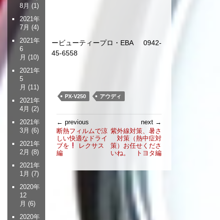
8月
(1)
2021年
7月
(4)
2021年
ービューティープロ・EBA 0942-
6
45-6558
月
(10)
2021年
5
月
(11)
PX-V250
アウディ
2021年
4月
(2)
投
← previous
next →
2021年
稿
3月
(6)
断熱フィルムで涼
紫外線対策、暑さ
しい快適なドライ
対策（熱中症対
ナ
2021年
ブを
レクサス
策）お任せくださ
ビ
2月
(8)
編
いね。 トヨタ編
ゲ
2021年
ー
1月
(7)
シ
2020年
ョ
12
ン
月
(6)
2020年