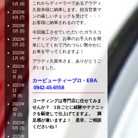
これからディーラーであるアウディ
5月
(4)
久留米様に納車します。担当営業マ
2022年
ンの厳しいチェックを受けて・・・
4月
(7)
お客様に納車されるのです。
2022年
3月
(5)
今回施工させていただいたガラスコ
ーティングが、お車のお手入れを簡
2022年
2月
(2)
単にしてくれて汚れづらい艶やかに
お車を守ってくれますよ！
2022年
1月
(4)
アウディ久留米さま、ありがとうご
2021年
ざいました。
12
月
(6)
カービューティープロ・EBA
2021年
0942-45-6558
11
月
(8)
コーティングは専門店に任せてみま
2021年
せんか？ 1台ごとに経験やテクニッ
10
クを駆使して仕上げてますよ。 満
月
(1)
足感が違いますよ！ 是非、ご相談
2021年
くださいね！
9月
(3)
2021年