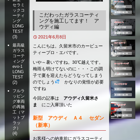
セラミ
移
ックコ
動
こだわったガラスコーティ
ーティ
ングを施工してます！ ア
ング
LONG
ウディ編
TEST
2021年6月8日
(3)
最高級
こんにちは。久留米市のカービュー
ガラス
ティープロ・エバです。
コーテ
ィング
いや～暑いですね。30℃越えです。
evo-1
梅雨も明けてないのに・・・この調
LONG
子で夏を迎えたらどうなってしまう
TEST
のでしょう
かなりの覚悟が必要
(2)
ですね
フルラ
ッピン
今回の記事は
アウディ久留米さ
グ車両
ま
にご入庫頂いた
の再施
工（マ
ットブ
新型 アウディ Ａ４ セダン
ラッ
（新車）
ク）
(4)
お客様への納車前にガラスコーティ