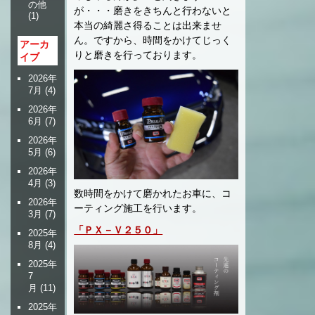
の他
が・・・磨きをきちんと行わないと
(1)
本当の綺麗さ得ることは出来ませ
ん。ですから、時間をかけてじっく
アーカ
りと磨きを行っております。
イブ
2026年
7月
(4)
2026年
6月
(7)
2026年
5月
(6)
2026年
4月
(3)
数時間をかけて磨かれたお車に、コ
2026年
ーティング施工を行います。
3月
(7)
「ＰＸ－Ｖ２５０」
2025年
8月
(4)
2025年
7
月
(11)
2025年