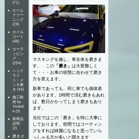
(71)
ルーム
クリー
ニング
(29)
ホイル
コート
(48)
カーラ
ッピン
グ
マスキングを施し、車全体を磨きま
(254)
す。 この
「磨き」
は大変難しく
ヘッド
て・・・お車の状態に合わせて磨き
ライ
方を変えます。
ト・メ
ッキ磨
新車であっても、同じ車でも個体差
き
(44)
があります。1時間で済む磨きもあれ
施工動
ば、数日かかってしまう磨きもあり
画 by
Youtub
ます。
e
(5)
当社ではこの「磨き」を特に大事に
新商品
説明
しております。世間ではコーティン
(2)
グをすれば綺麗になると思っていら
磨きそ
っしゃる方が多いと聞きます