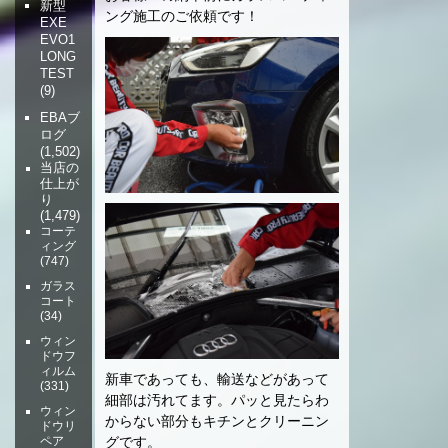
新型
ング施工のご依頼です！
EXE
EVO1
LONG
TEST
(9)
EBAブ
ログ
(1,502)
当店の
仕上が
り
(1,479)
コーテ
ィング
(747)
ガラス
コート
(34)
ウィン
ドウフ
ィルム
新車であっても、輸送などがあって
(331)
細部は汚れてます。パッと見たらわ
ウィン
からない部分もキチンとクリーニン
ドウリ
ペア
グです。