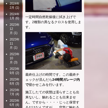
2024年
2月
(1)
2024年
一定時間自然乾燥後に拭き上げで
1月
(6)
す。2種類の異なるクロスを使用しま
2023年
す。
12
月
(1)
2023年
11
月
(1)
2023年
10
月
(3)
2023年
9月
(2)
最終仕上げの時間です。この最終チ
ェックが済んだら
24時間ガレージ内
2023年
8月
(3)
で
寝かせこみを行います。
2023年
施工したての状態は濡らすことも出
7月
(4)
来ないし、触れることも出来ませ
2023年
ん。ですから・・・・じっと保管す
6月
(4)
るだけなんですが。 空気に触れる