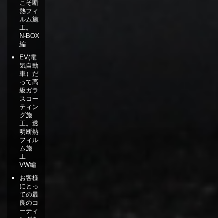
こそ断
熱フィ
ルム施
工。
N-BOX
編
EV(電
気自動
車）だ
って高
級ガラ
スコー
ティン
グ施
工。透
明断熱
フィル
ム施
工
VW編
お客様
にとっ
ての最
良のコ
ーティ