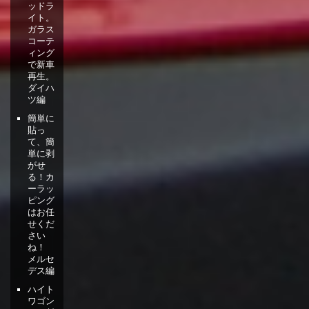
ッドラ
イト。
ガラス
コーテ
ィング
で新車
再生。
ダイハ
ツ編
簡単に
貼っ
て、簡
単に剥
がせ
る！カ
ーラッ
ピング
はお任
せくだ
さい
ね！
メルセ
デス編
ハイト
ワゴン