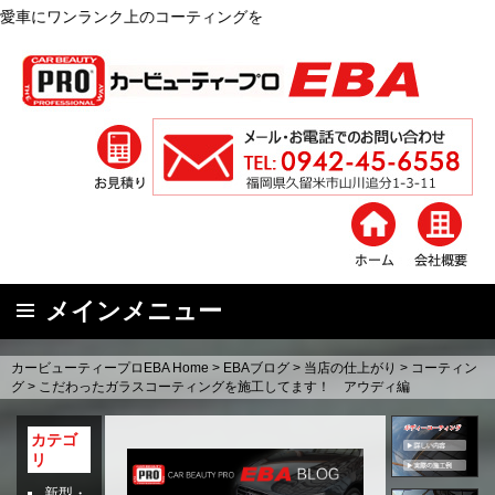
上のコーティングを
メインメニュー
コ
カービューティープロEBA Home
>
EBAブログ
>
当店の仕上がり
>
コーティン
ン
グ
>
こだわったガラスコーティングを施工してます！ アウディ編
テ
ン
カテゴ
リ
ツ
へ
新型・