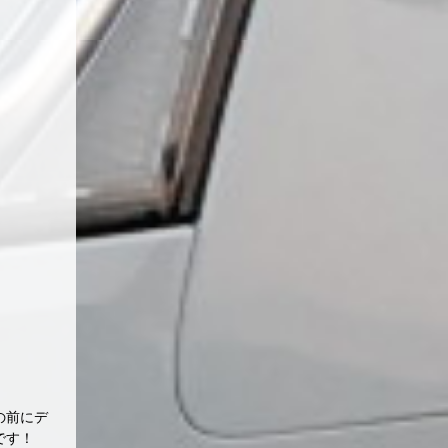
の前にデ
グです！