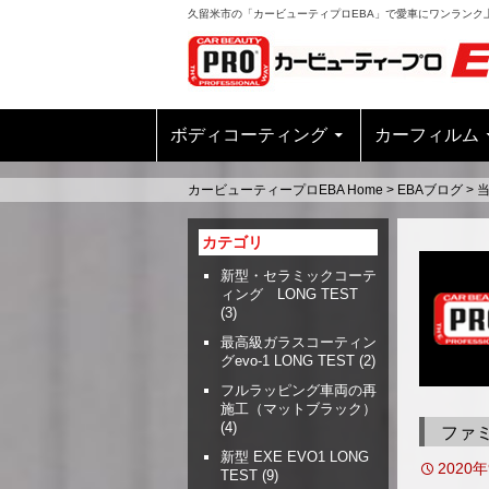
久留米市の「カービューティプロEBA」で愛車にワンランク
ボディコーティング
カーフィルム
カービューティープロEBA Home
>
EBAブログ
>
カテゴリ
新型・セラミックコーテ
ィング LONG TEST
(3)
最高級ガラスコーティン
グevo-1 LONG TEST
(2)
フルラッピング車両の再
施工（マットブラック）
(4)
ファ
新型 EXE EVO1 LONG
2020
TEST
(9)