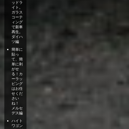
ッドラ
イト。
ガラス
コーテ
ィング
で新車
再生。
ダイハ
ツ編
簡単に
貼っ
て、簡
単に剥
がせ
る！カ
ーラッ
ピング
はお任
せくだ
さい
ね！
メルセ
デス編
ハイト
ワゴン