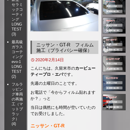
セラミ
移
ックコ
動
ーティ
ング
LONG
TEST
(3)
最高級
ニッサン・GT-R フィルム
ガラス
施工（プライバシー確保）
コーテ
ィング
2020年2月14日
evo-1
LONG
こんにちは。久留米市の
カービュー
TEST
ティープロ・エバ
です。
(2)
先週の土曜日のことです。
フルラ
ッピン
お電話で「今からフィルム貼れます
グ車両
か？」っと
の再施
工（マ
当日は偶然にも時間が空いていたの
ットブ
でお受けしました。
ラッ
ク）
(4)
ニッサン・GT-R