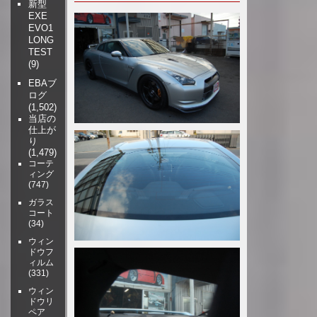
新型
EXE
EVO1
LONG
TEST
(9)
EBAブ
ログ
(1,502)
当店の
仕上が
り
(1,479)
コーテ
ィング
(747)
ガラス
コート
(34)
ウィン
ドウフ
ィルム
(331)
ウィン
ドウリ
ペア