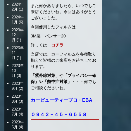
2024年
また何かありましたら、いつでもご
2月
(1)
来店くださいね。今回はありがとう
2024年
ございました。
1月
(6)
今回使用したフィルムは
2023年
12
3M製 パンサー20
月
(1)
詳しくは
コチラ
2023年
11
当店では、カーフィルムを各種取り
月
(1)
揃えて皆様のご来店をお待ちしてお
2023年
ります。
10
「紫外線対策」
や
「プライバシー確
月
(3)
保」
や
「熱中症対策」
・・・何でも
2023年
ご相談くださいね。
9月
(2)
2023年
カービューティープロ・EBA
8月
(3)
2023年
０９４２－４５－６５５８
7月
(4)
2023年
6月
(4)