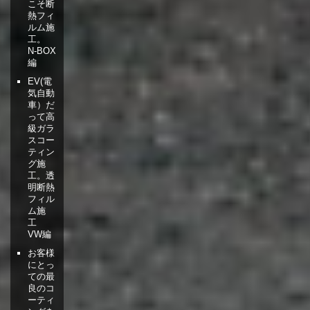
こそ断
熱フィ
ルム施
工。
N-BOX
編
EV(電
気自動
車）だ
って高
級ガラ
スコー
ティン
グ施
工。透
明断熱
フィル
ム施
工
VW編
お客様
にとっ
ての最
良のコ
ーティ