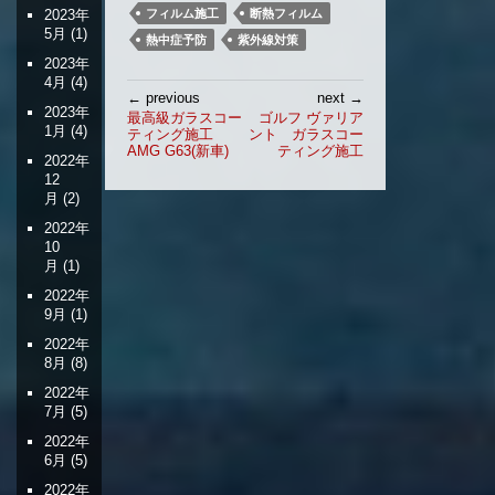
フィルム施工
断熱フィルム
2023年
5月
(1)
熱中症予防
紫外線対策
2023年
4月
(4)
投
← previous
next →
稿
2023年
最高級ガラスコー
ゴルフ ヴァリア
1月
(4)
ティング施工
ント ガラスコー
ナ
AMG G63(新車)
ティング施工
ビ
2022年
12
ゲ
月
(2)
ー
シ
2022年
10
ョ
月
(1)
ン
2022年
9月
(1)
2022年
8月
(8)
2022年
7月
(5)
2022年
6月
(5)
2022年