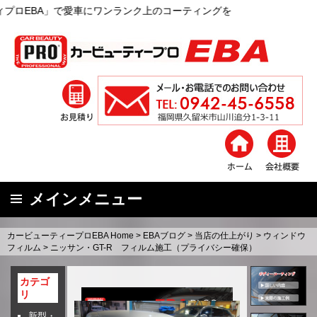
で愛車にワンランク上のコーティングを
メインメニュー
コ
カービューティープロEBA Home
>
EBAブログ
>
当店の仕上がり
>
ウィンドウ
ン
フィルム
>
ニッサン・GT-R フィルム施工（プライバシー確保）
テ
ン
カテゴ
リ
ツ
へ
新型・