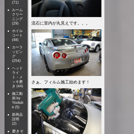
(71)
ルーム
クリー
ニング
流石に室内が丸見えです。。。
(29)
ホイル
コート
(48)
カーラ
ッピン
グ
(254)
ヘッド
ライ
ト・メ
ッキ磨
さぁ、フィルム施工始めます！
き
(44)
施工動
画 by
Youtub
e
(5)
新商品
説明
(2)
磨きそ