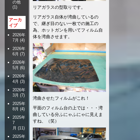
の他
リアガラスの型取りです。
(1)
リアガラス自体が湾曲しているの
アーカ
で、継ぎ目のない一枚での施工の
イブ
為、ホットガンを用いてフィルム自
2026年
体を湾曲させます。
7月
(4)
2026年
6月
(7)
2026年
5月
(6)
2026年
4月
(3)
2026年
3月
(7)
湾曲させたフィルムがこれ！
2025年
平面のフィルム台の上では・・・湾
8月
(4)
曲している分ふにゃふにゃに見えま
2025年
すね、（笑）
7
月
(11)
2025年