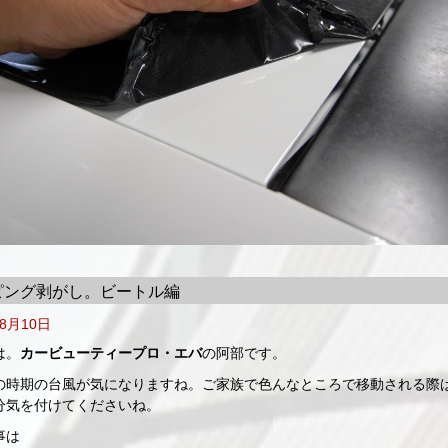
ピング剥がし。ビートル編
年8月10日
は。
カービューティープロ・エバ
の阿部です。
の時期の台風が気になりますね。ご家族で色んなところで移動される際
分気を付けてくださいね。
事は