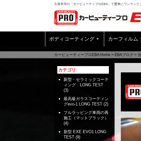
久留米市の「カービューティプロEBA」で愛車にワンランク
ボディコーティング
カーフィルム
カービューティープロEBA Home
>
EBAブログ
>
カテゴリ
新型・セラミックコーテ
ィング LONG TEST
(3)
最高級ガラスコーティン
グevo-1 LONG TEST
(2)
フルラッピング車両の再
施工（マットブラック）
(4)
新型 EXE EVO1 LONG
TEST
(9)