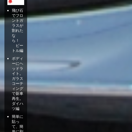
事
飛び石
でフロ
ントガ
ラスが
割れた
な
ら！
ビー
トル編
ボディ
ーにヘ
ッドラ
イト。
ガラス
コーテ
ィング
で新車
再生。
ダイハ
ツ編
簡単に
貼っ
て、簡
単に剥