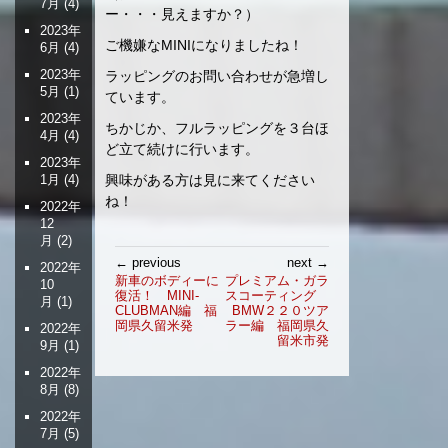
7月
(4)
ー・・・見えますか？）
2023年
ご機嫌なMINIになりましたね！
6月
(4)
2023年
ラッピングのお問い合わせが急増し
5月
(1)
ています。
2023年
ちかじか、フルラッピングを３台ほ
4月
(4)
ど立て続けに行います。
2023年
1月
(4)
興味がある方は見に来てください
ね！
2022年
12
月
(2)
投
← previous
next →
2022年
稿
新車のボディーに
プレミアム・ガラ
10
復活！ MINI-
スコーティング
ナ
月
(1)
CLUBMAN編 福
BMW２２０ツア
ビ
岡県久留米発
ラー編 福岡県久
2022年
ゲ
留米市発
9月
(1)
ー
2022年
シ
8月
(8)
ョ
2022年
ン
7月
(5)