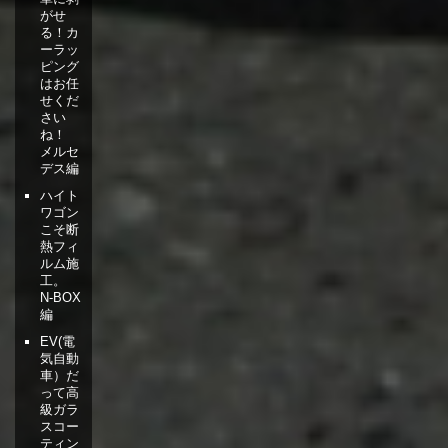
がせ
る！カ
ーラッ
ピング
はお任
せくだ
さい
ね！
メルセ
デス編
ハイト
ワゴン
こそ断
熱フィ
ルム施
工。
N-BOX
編
EV(電
気自動
車）だ
って高
級ガラ
スコー
ティン