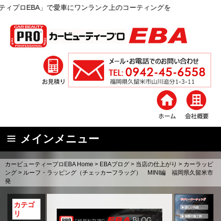
愛車にワンランク上のコーティングを
メインメニュー
コ
カービューティープロEBA Home
>
EBAブログ
>
当店の仕上がり
>
カーラッピ
ン
ング
>
ルーフ・ラッピング（チェッカーフラッグ） MINI編 福岡県久留米市
発
テ
ン
カテゴ
ツ
リ
へ