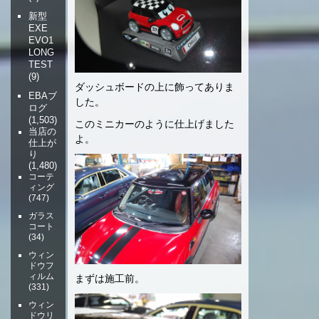
新型
EXE
EVO1
LONG
TEST
(9)
ダッシュボードの上に飾ってありま
EBAブ
した。
ログ
(1,503)
このミニカーのように仕上げました
当店の
よ。
仕上が
り
(1,480)
コーテ
ィング
(747)
ガラス
コート
(34)
ウィン
ドウフ
ィルム
まずは施工前。
(331)
ウィン
ドウリ