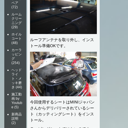
ペア
(72)
ルーム
クリー
ニング
(29)
ホイル
コート
ルーフアンテナを取り外し、インス
(48)
トール準備OKです。
カーラ
ッピン
グ
(254)
ヘッド
ライ
ト・メ
ッキ磨
き
(44)
施工動
画 by
今回使用するシートはMINIジャパン
Youtub
e
(5)
さんからデリバリーされているシー
ト（カッティングシート）をインス
新商品
説明
トール。
(2)