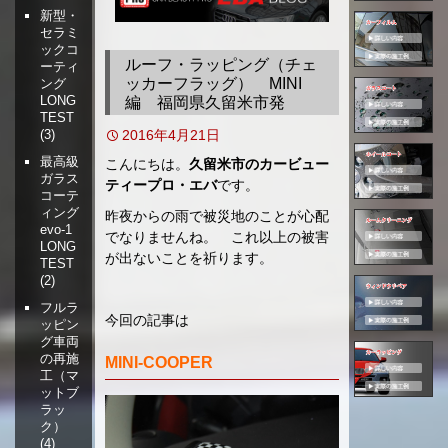
新型・
移
セラミ
動
ックコ
ルーフ・ラッピング（チェ
ーティ
ッカーフラッグ） MINI
ング
LONG
編 福岡県久留米市発
TEST
2016年4月21日
(3)
最高級
こんにちは。
久留米市のカービュー
ガラス
ティープロ・エバ
です。
コーテ
ィング
昨夜からの雨で被災地のことが心配
evo-1
でなりませんね。 これ以上の被害
LONG
が出ないことを祈ります。
TEST
(2)
フルラ
今回の記事は
ッピン
グ車両
の再施
MINI‐COOPER
工（マ
ットブ
ラッ
ク）
(4)