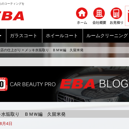
上のコーティングを
コンテンツへ移動
ガラスコート
ホイールコート
ルームクリーニング
当店の仕上がり
>
メッキ水垢取り ＢＭＷ編 久留米発
キ水垢取り ＢＭＷ編 久留米発
年8月4日