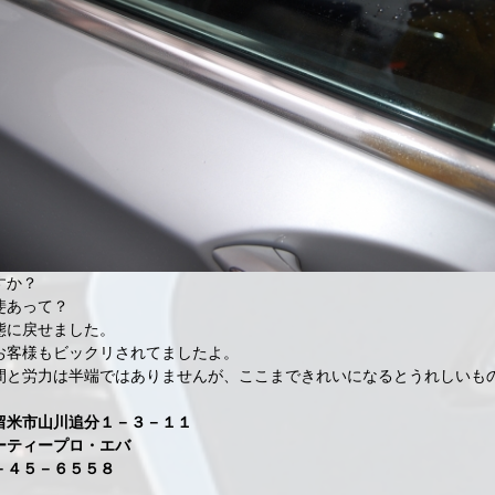
すか？
斐あって？
態に戻せました。
お客様もビックリされてましたよ。
間と労力は半端ではありませんが、ここまできれいになるとうれしいも
留米市山川追分１－３－１１
ーティープロ・エバ
－４５－６５５８