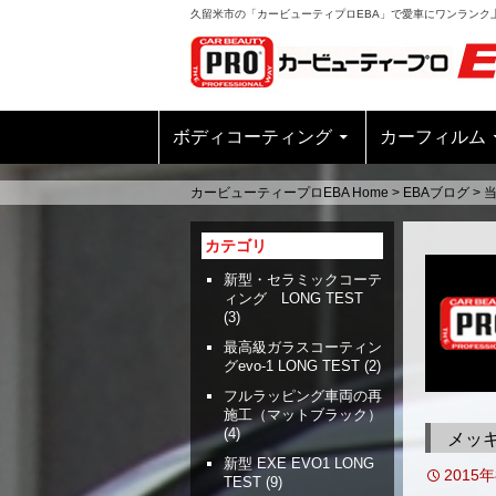
久留米市の「カービューティプロEBA」で愛車にワンランク
ボディコーティング
カーフィルム
カービューティープロEBA Home
>
EBAブログ
>
カテゴリ
新型・セラミックコーテ
ィング LONG TEST
(3)
最高級ガラスコーティン
グevo-1 LONG TEST
(2)
フルラッピング車両の再
施工（マットブラック）
(4)
メッ
新型 EXE EVO1 LONG
2015
TEST
(9)