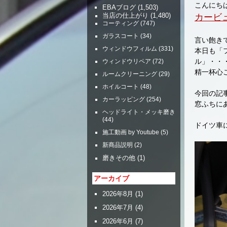
こんにち
EBAブログ
(1,503)
カービ
当店の仕上がり
(1,480)
コーティング
(747)
ガラスコート
(34)
言い飽き
ウィンドウフィルム
(331)
本日も「
ル」・・
ウィンドウリペア
(72)
精一杯心
ルームクリーニング
(29)
ホイルコート
(48)
今回の記
カーラッピング
(254)
窓ふちに
ヘッドライト・メッキ磨き
(44)
ドイツ車
施工動画 by Youtube
(5)
新商品説明
(2)
磨きその他
(1)
アーカイブ
2026年8月
(1)
2026年7月
(4)
2026年6月
(7)