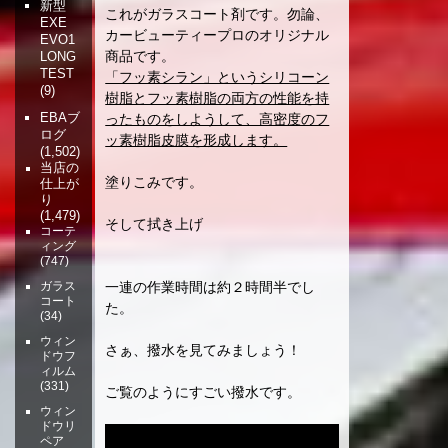
新型
これがガラスコート剤です。勿論、
EXE
カービューティープロのオリジナル
EVO1
商品です。
LONG
TEST
「フッ素シラン」というシリコーン
(9)
樹脂とフッ素樹脂の両方の性能を持
EBAブ
ったものをしようして、高密度のフ
ログ
ッ素樹脂皮膜を形成します。
(1,502)
当店の
塗りこみです。
仕上が
り
(1,479)
そして拭き上げ
コーテ
ィング
(747)
一連の作業時間は約２時間半でし
ガラス
コート
た。
(34)
ウィン
さぁ、撥水を見てみましょう！
ドウフ
ィルム
(331)
ご覧のようにすごい撥水です。
ウィン
ドウリ
ペア