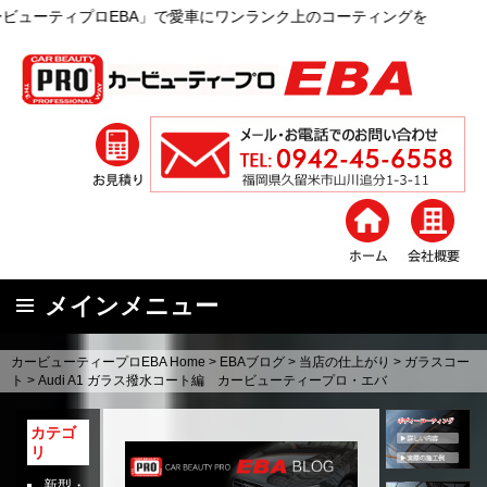
」で愛車にワンランク上のコーティングを
メインメニュー
コ
カービューティープロEBA Home
>
EBAブログ
>
当店の仕上がり
>
ガラスコー
ン
ト
>
Audi A1 ガラス撥水コート編 カービューティープロ・エバ
テ
ン
カテゴ
リ
ツ
へ
新型・