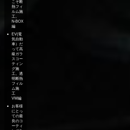
こそ断
熱フィ
ルム施
工。
N-BOX
編
EV(電
気自動
車）だ
って高
級ガラ
スコー
ティン
グ施
工。透
明断熱
フィル
ム施
工
VW編
お客様
にとっ
ての最
良のコ
ーティ