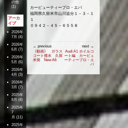
の他
(1)
カービューティープロ・エバ
福岡県久留米市山川追分１－３－１
アーカ
１
イブ
０９４２－４５－６５５８
2026年
7月
(4)
投
2026年
← previous
next →
6月
(7)
稿
《動画》 ガラス
Audi A1 ホイルコ
コート撥水 久留
ート編 カービュ
ナ
2026年
米発 New A6
ーティープロ・エ
ビ
5月
(6)
バ
ゲ
2026年
ー
4月
(3)
シ
2026年
ョ
3月
(7)
ン
2025年
8月
(4)
2025年
7
月
(11)
2025年