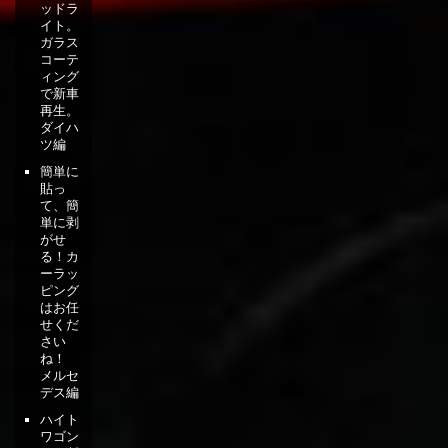
ッドラ
イト。
ガラス
コーテ
ィング
で新車
再生。
ダイハ
ツ編
簡単に
貼っ
て、簡
単に剥
がせ
る！カ
ーラッ
ピング
はお任
せくだ
さい
ね！
メルセ
デス編
ハイト
ワゴン