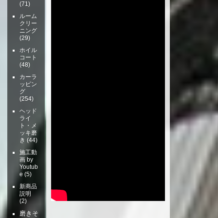
(71)
ルーム
クリー
ニング
(29)
ホイル
コート
(48)
カーラ
ッピン
グ
(254)
ヘッド
ライ
ト・メ
ッキ磨
き
(44)
施工動
画 by
Youtub
e
(5)
新商品
説明
(2)
磨きそ