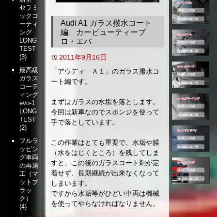
セラミ
移
ックコ
動
Audi A1 ガラス撥水コート
ーティ
編 カービューティープ
ング
LONG
ロ・エバ
TEST
2011年9月16日
(3)
最高級
「アウディ Ａ１」のガラス撥水コ
ガラス
ート編です。
コーテ
ィング
まずはガラスの水垢を落とします。
evo-1
LONG
今回は新車なのでスポンジを使って
TEST
手で落としています。
(2)
フルラ
この作業はとても重要で、水垢や膜
ッピン
（水をはじくところ）を残してしま
グ車両
すと、この後のガラスコート剤が定
の再施
着せず、長期継続が出来なくなって
工（マ
ットブ
しまいます。
ラッ
ですから水垢等がひどい車両は機械
ク）
を使ってやらなければなりません。
(4)