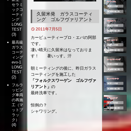
セラミ
移
ックコ
動
久留米発 ガラスコーティ
ーティ
ング ゴルフヴァリアント
ング
LONG
2011年7月5日
TEST
(3)
カービューティープロ・エバの阿部
最高級
です。
ガラス
凄い晴天に久留米はなっておりま
コーテ
す！ 暑いっす。汗
ィング
evo-1
LONG
朝ミーティングの後に、昨日ガラス
TEST
コーティングを施工した
(2)
「フォルクスワーゲン ゴルフヴァ
フルラ
リアント」
の
ッピン
最終洗車です。
グ車両
の再施
恒例の？
工（マ
ットブ
シャワリング。
ラッ
ク）
(4)