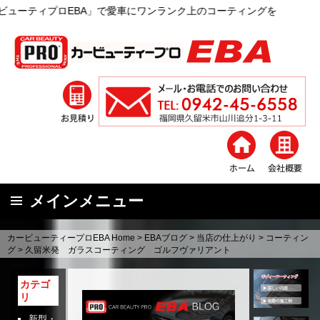
」で愛車にワンランク上のコーティングを
メインメニュー
コ
カービューティープロEBA Home
>
EBAブログ
>
当店の仕上がり
>
コーティン
ン
グ
>
久留米発 ガラスコーティング ゴルフヴァリアント
テ
ン
カテゴ
リ
ツ
へ
新型・