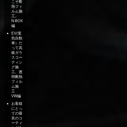
こそ断
熱フィ
ルム施
工。
N-BOX
編
EV(電
気自動
車）だ
って高
級ガラ
スコー
ティン
グ施
工。透
明断熱
フィル
ム施
工
VW編
お客様
にとっ
ての最
良のコ
ーティ