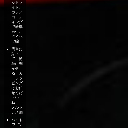
ッドラ
イト。
ガラス
コーテ
ィング
で新車
再生。
ダイハ
ツ編
簡単に
貼っ
て、簡
単に剥
がせ
る！カ
ーラッ
ピング
はお任
せくだ
さい
ね！
メルセ
デス編
ハイト
ワゴン