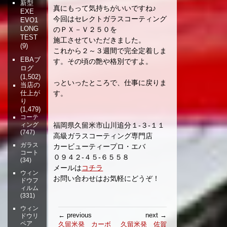
新型
真にもって気持ちがいいですね♪
EXE
今回はセレクトガラスコーティング
EVO1
LONG
のＰＸ－Ｖ２５０を
TEST
施工させていただきました。
(9)
これから２～３週間で完全定着しま
EBAブ
す。その頃の艶や格別ですよ。
ログ
(1,502)
っといったところで、仕事に戻りま
当店の
す。
仕上が
り
(1,479)
コーテ
福岡県久留米市山川追分１-３-１１
ィング
(747)
高級ガラスコーティング専門店
ガラス
カービューティープロ・エバ
コート
０９４２-４５-６５５８
(34)
メールは
コチラ
ウィン
お問い合わせはお気軽にどうぞ！
ドウフ
ィルム
(331)
ウィン
投
← previous
next →
ドウリ
稿
ペア
久留米発 カーボ
久留米発 佐賀