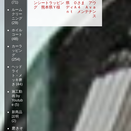
(71)
ンシートラッピン
県 Ｏさま アウ
ナ
グ 熊本県Ｙ様
ディＡ４ Ａｖａ
ビ
ルーム
ｎｔ メンテナン
クリー
ゲ
ス
ニング
ー
(29)
シ
ホイル
ョ
コート
(48)
ン
カーラ
ッピン
グ
(254)
ヘッド
ライ
ト・メ
ッキ磨
き
(44)
施工動
画 by
Youtub
e
(5)
新商品
説明
(2)
磨きそ