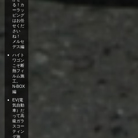
る！カ
ーラッ
ピング
はお任
せくだ
さい
ね！
メルセ
デス編
ハイト
ワゴン
こそ断
熱フィ
ルム施
工。
N-BOX
編
EV(電
気自動
車）だ
って高
級ガラ
スコー
ティン
グ施