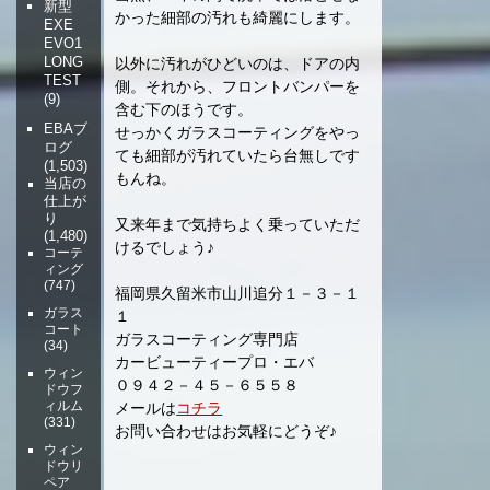
新型
かった細部の汚れも綺麗にします。
EXE
EVO1
LONG
以外に汚れがひどいのは、ドアの内
TEST
側。それから、フロントバンパーを
(9)
含む下のほうです。
EBAブ
せっかくガラスコーティングをやっ
ログ
ても細部が汚れていたら台無しです
(1,503)
もんね。
当店の
仕上が
り
又来年まで気持ちよく乗っていただ
(1,480)
けるでしょう♪
コーテ
ィング
(747)
福岡県久留米市山川追分１－３－１
ガラス
１
コート
ガラスコーティング専門店
(34)
カービューティープロ・エバ
ウィン
０９４２－４５－６５５８
ドウフ
ィルム
メールは
コチラ
(331)
お問い合わせはお気軽にどうぞ♪
ウィン
ドウリ
ペア