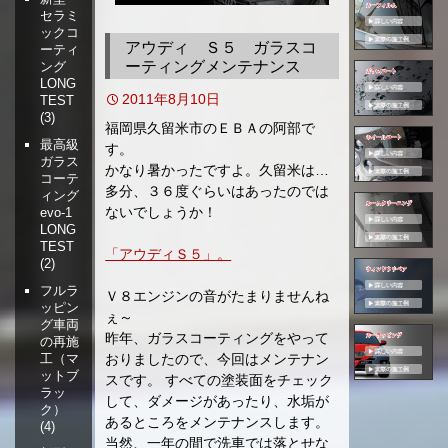
セラミ
移
ックコ
動
アウディ Ｓ５ ガラスコ
ーティ
ーティングメンテナンス
ング
LONG
2011年8月10日
TEST
(3)
福岡県久留米市のＥＢＡの阿部で
最高級
す。
ガラス
かなり暑かったですよ。久留米は…
コーテ
多分、３６度ぐらいはあったのでは
ィング
ないでしょうか！
evo-1
LONG
TEST
「アウディＳ５」。
(2)
フルラ
Ｖ８エンジンの音がたまりませんね
ッピン
ぇ～
グ車両
昨年、ガラスコーティングをやって
の再施
おりましたので、今回はメンテナン
工（マ
ットブ
スです。 すべての塗装面をチェック
ラッ
して、ダメージがあったり、水垢が
ク）
あるところをメンテナンスします。
(4)
当然、一年の間で洗車では落とせな