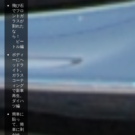
飛び石
でフロ
ントガ
ラスが
割れた
な
ら！
ビー
トル編
ボディ
ーにヘ
ッドラ
イト。
ガラス
コーテ
ィング
で新車
再生。
ダイハ
ツ編
簡単に
貼っ
て、簡
単に剥
がせ