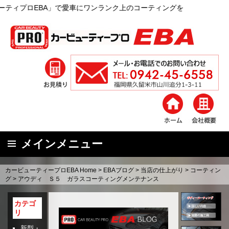
」で愛車にワンランク上のコーティングを
メインメニュー
コ
カービューティープロEBA Home
>
EBAブログ
>
当店の仕上がり
>
コーティン
ン
グ
>
アウディ Ｓ５ ガラスコーティングメンテナンス
テ
ン
カテゴ
リ
ツ
へ
新型・