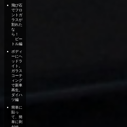
飛び石
でフロ
ントガ
ラスが
割れた
な
ら！
ビー
トル編
ボディ
ーにヘ
ッドラ
イト。
ガラス
コーテ
ィング
で新車
再生。
ダイハ
ツ編
簡単に
貼っ
て、簡
単に剥
がせ