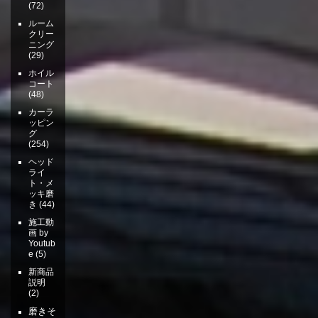
(72)
ルーム
クリー
ニング
(29)
ホイル
コート
(48)
カーラ
ッピン
グ
(254)
ヘッド
ライ
ト・メ
ッキ磨
き
(44)
施工動
画 by
Youtub
e
(5)
新商品
説明
(2)
磨きそ