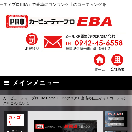
BA」で愛車にワンランク上のコーティングを
メインメニュー
コ
カービューティープロEBA Home
>
EBAブログ
>
当店の仕上がり
>
コーティン
ン
グ
>
こんばんは。
テ
ン
カテゴ
リ
ツ
へ
新型・