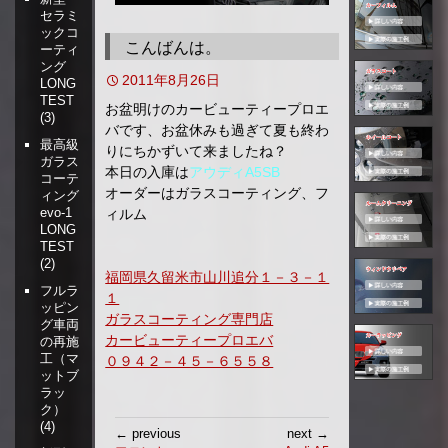
セラミ
移
ックコ
動
こんばんは。
ーティ
ング
2011年8月26日
LONG
TEST
お盆明けのカービューティープロエ
(3)
バです、お盆休みも過ぎて夏も終わ
最高級
りにちかずいて来ましたね？
ガラス
本日の入庫は
アウディA5SB
コーテ
オーダーはガラスコーティング、フ
ィング
evo-1
ィルム
LONG
TEST
(2)
福岡県久留米市山川追分１－３－１
フルラ
１
ッピン
ガラスコーティング専門店
グ車両
カービューティープロエバ
の再施
工（マ
０９４２－４５－６５５８
ットブ
ラッ
ク）
投
(4)
← previous
next →
稿