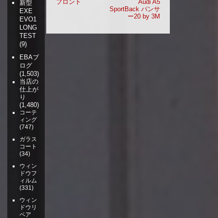
フロント
Audi A5
新型
SportBack パンサ
ナ
EXE
ー20 by 3M
EVO1
ビ
LONG
ゲ
TEST
ー
(9)
シ
EBAブ
ョ
ログ
ン
(1,503)
当店の
仕上が
り
(1,480)
コーテ
ィング
(747)
ガラス
コート
(34)
ウィン
ドウフ
ィルム
(331)
ウィン
ドウリ
ペア