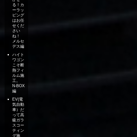
る！カ
ーラッ
ピング
はお任
せくだ
さい
ね！
メルセ
デス編
ハイト
ワゴン
こそ断
熱フィ
ルム施
工。
N-BOX
編
EV(電
気自動
車）だ
って高
級ガラ
スコー
ティン
グ施