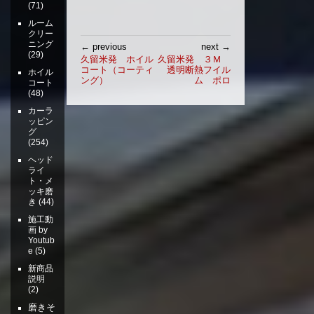
(71)
ルーム
クリー
投
ニング
← previous
next →
(29)
稿
久留米発 ホイル
久留米発 ３Ｍ
コート（コーティ
透明断熱フイル
ナ
ホイル
ング）
ム ポロ
コート
ビ
(48)
ゲ
カーラ
ー
ッピン
シ
グ
(254)
ョ
ン
ヘッド
ライ
ト・メ
ッキ磨
き
(44)
施工動
画 by
Youtub
e
(5)
新商品
説明
(2)
磨きそ