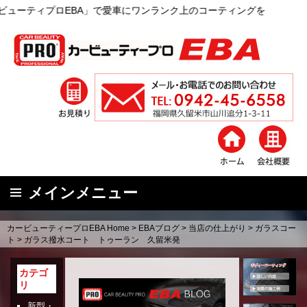
ロEBA」で愛車にワンランク上のコーティングを
メインメニュー
コ
カービューティープロEBA Home
>
EBAブログ
>
当店の仕上がり
>
ガラスコー
ン
ト
>
ガラス撥水コート トゥーラン 久留米発
テ
ン
カテゴ
リ
ツ
へ
新型・