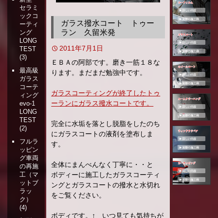
セラミ
移
ックコ
動
ガラス撥水コート トゥー
ーティ
ラン 久留米発
ング
LONG
2011年7月1日
TEST
(3)
ＥＢＡの阿部です。磨き一筋１８な
最高級
ります。まだまだ勉強中です。
ガラス
コーテ
ガラスコーティングが終了したトゥ
ィング
ーランにガラス撥水コートです。
evo-1
LONG
TEST
完全に水垢を落とし脱脂をしたのち
(2)
にガラスコートの液剤を塗布しま
フルラ
す。
ッピン
グ車両
全体にまんべんなく丁寧に・・と
の再施
ボディーに施工したガラスコーティ
工（マ
ットブ
ングとガラスコートの撥水と水切れ
ラッ
をご覧ください。
ク）
(4)
ボディです。↑ いつ見ても気持ちが