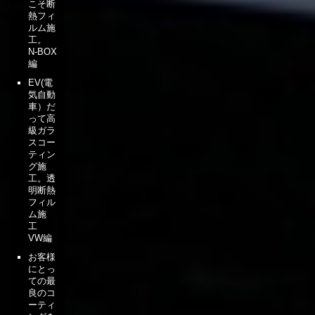
こそ断
熱フィ
ルム施
工。
N-BOX
編
EV(電
気自動
車）だ
って高
級ガラ
スコー
ティン
グ施
工。透
明断熱
フィル
ム施
工
VW編
お客様
にとっ
ての最
良のコ
ーティ