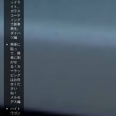
ッドラ
イト。
ガラス
コーテ
ィング
で新車
再生。
ダイハ
ツ編
簡単に
貼っ
て、簡
単に剥
がせ
る！カ
ーラッ
ピング
はお任
せくだ
さい
ね！
メルセ
デス編
ハイト
ワゴン