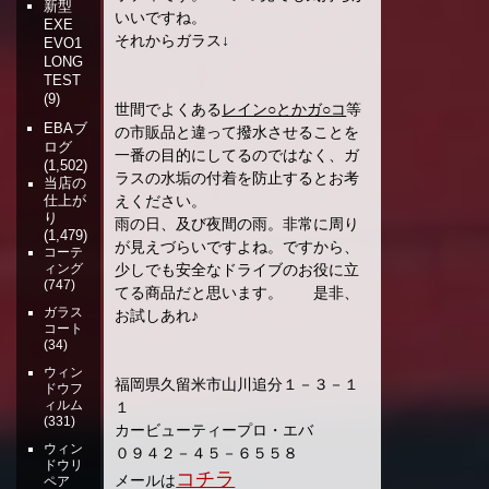
新型
いいですね。
EXE
それからガラス↓
EVO1
LONG
TEST
(9)
世間でよくある
レイン○とかガ○コ
等
EBAブ
の市販品と違って撥水させることを
ログ
一番の目的にしてるのではなく、ガ
(1,502)
ラスの水垢の付着を防止するとお考
当店の
えください。
仕上が
り
雨の日、及び夜間の雨。非常に周り
(1,479)
が見えづらいですよね。ですから、
コーテ
少しでも安全なドライブのお役に立
ィング
(747)
てる商品だと思います。 是非、
ガラス
お試しあれ♪
コート
(34)
ウィン
福岡県久留米市山川追分１－３－１
ドウフ
ィルム
１
(331)
カービューティープロ・エバ
ウィン
０９４２－４５－６５５８
ドウリ
コチラ
メールは
ペア