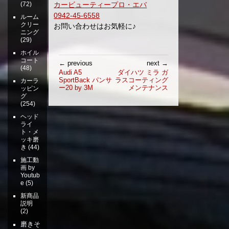
カービューティープロ・エバ
(72)
0942-45-6558
ルーム
クリー
お問い合わせはお気軽に♪
ニング
(29)
ホイル
投
コート
← previous
next →
(48)
稿
Audi A5
ダイハツ ミラ ガ
SportBack パンサ
ラスコーティング
ナ
カーラ
ー20 by 3M
メンテナンス
ッピン
ビ
グ
ゲ
(254)
ー
ヘッド
シ
ライ
ト・メ
ョ
ッキ磨
ン
き
(44)
施工動
画 by
Youtub
e
(5)
新商品
説明
(2)
磨きそ