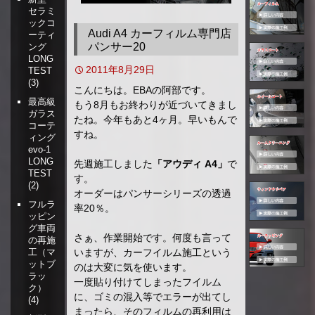
セラミ
移
ックコ
動
Audi A4 カーフィルム専門店
ーティ
パンサー20
ング
LONG
2011年8月29日
TEST
(3)
こんにちは。EBAの阿部です。
最高級
もう8月もお終わりが近づいてきまし
ガラス
たね。今年もあと4ヶ月。早いもんで
コーテ
すね。
ィング
evo-1
LONG
先週施工しました
「アウディ A4」
で
TEST
す。
(2)
オーダーはパンサーシリーズの透過
フルラ
率20％。
ッピン
グ車両
さぁ、作業開始です。何度も言って
の再施
いますが、カーフイルム施工という
工（マ
ットブ
のは大変に気を使います。
ラッ
一度貼り付けてしまったフイルム
ク）
に、ゴミの混入等でエラーが出てし
(4)
まったら、そのフィルムの再利用は