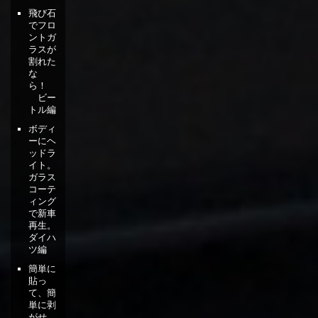
飛び石
でフロ
ントガ
ラスが
割れた
な
ら！
ビー
トル編
ボディ
ーにヘ
ッドラ
イト。
ガラス
コーテ
ィング
で新車
再生。
ダイハ
ツ編
簡単に
貼っ
て、簡
単に剥
がせ