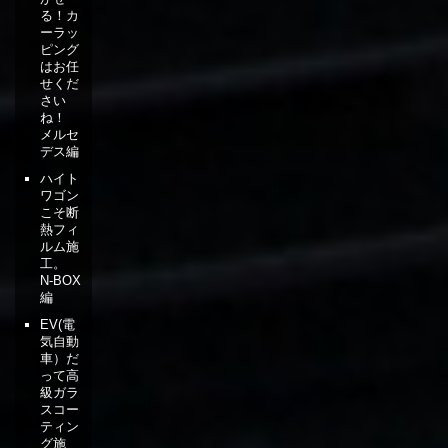
る！カ
ーラッ
ピング
はお任
せくだ
さい
ね！
メルセ
デス編
ハイト
ワゴン
こそ断
熱フィ
ルム施
工。
N-BOX
編
EV(電
気自動
車）だ
って高
級ガラ
スコー
ティン
グ施