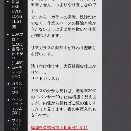
新型
出来ません。つまりやり直しなので
EXE
す。
EVO1
LONG
ですから、ガラスの掃除、洗浄だけ
TEST
でなく、作業スペースの掃除と埃が
(9)
立たないように床に水を撒いて作業
EBAブ
が開始されます。
ログ
(1,503)
リアガラスの熱加工が終わり型取り
当店の
を行います。
仕上が
り
(1,480)
貼り付け後です。大変綺麗な仕上が
コーテ
りでしょ！
ィング
(747)
サイドガラスも
ガラス
コート
ガラスの外から見れば、透過率20％
(34)
の「パンサー20」は結構濃く見えま
ウィン
すが、内側から見ればご覧の通りす
ドウフ
ィルム
っきりと見えます。夜の車庫入れも
(331)
安心です。
ウィン
ドウリ
福岡県久留米市山川追分1-3-11
ペア