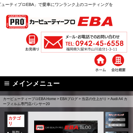
EBA」で愛車にワンランク上のコーティングを
メインメニュー
コ
カービューティープロEBA Home
>
EBAブログ
>
当店の仕上がり
>
Audi A4 カ
ン
ーフィルム専門店パンサー20
テ
ン
カテゴ
リ
ツ
へ
新型・