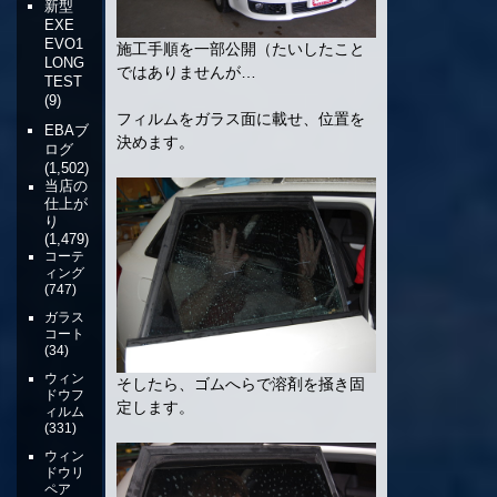
新型
EXE
EVO1
施工手順を一部公開（たいしたこと
LONG
ではありませんが…
TEST
(9)
フィルムをガラス面に載せ、位置を
EBAブ
決めます。
ログ
(1,502)
当店の
仕上が
り
(1,479)
コーテ
ィング
(747)
ガラス
コート
(34)
ウィン
そしたら、ゴムへらで溶剤を掻き固
ドウフ
定します。
ィルム
(331)
ウィン
ドウリ
ペア