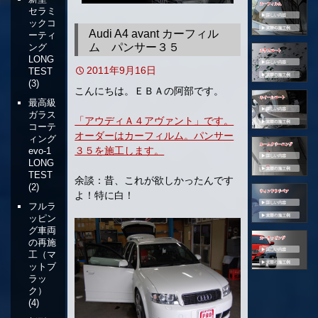
セラミ
移
ックコ
動
Audi A4 avant カーフィル
ーティ
ム パンサー３５
ング
LONG
2011年9月16日
TEST
(3)
こんにちは。ＥＢＡの阿部です。
最高級
ガラス
「アウディＡ４アヴァント」です。
コーテ
オーダーはカーフィルム。パンサー
ィング
３５を施工します。
evo-1
LONG
TEST
余談：昔、これが欲しかったんです
(2)
よ！特に白！
フルラ
ッピン
グ車両
の再施
工（マ
ットブ
ラッ
ク）
(4)