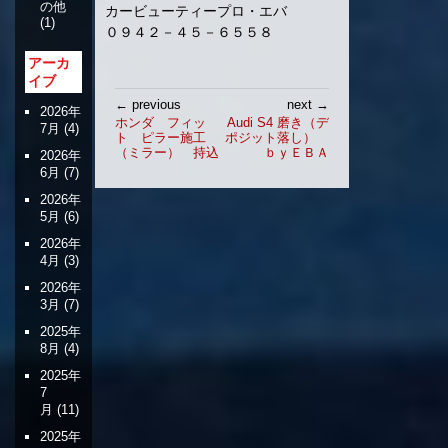
の他
カービューティープロ・エバ
(1)
０９４２－４５－６５５８
アーカ
イブ
投
← previous
next →
2026年
稿
ホンダ フィッ
Audi S4 磨き（デ
7月
(4)
ト ピラー施工
ポジット落し）
ナ
（ミラー） 持込
ｂｙＥＢＡ
2026年
ビ
6月
(7)
ゲ
2026年
ー
5月
(6)
シ
2026年
ョ
4月
(3)
ン
2026年
3月
(7)
2025年
8月
(4)
2025年
7
月
(11)
2025年