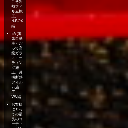
こそ断
熱フィ
ルム施
工。
N-BOX
編
EV(電
気自動
車）だ
って高
級ガラ
スコー
ティン
グ施
工。透
明断熱
フィル
ム施
工
VW編
お客様
にとっ
ての最
良のコ
ーティ