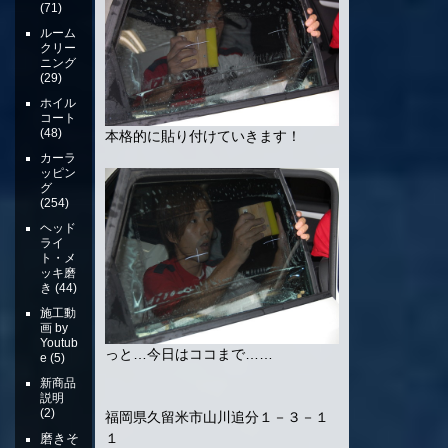
(71)
ルーム
クリー
ニング
(29)
ホイル
コート
(48)
本格的に貼り付けていきます！
カーラ
ッピン
グ
(254)
ヘッド
ライ
ト・メ
ッキ磨
き
(44)
施工動
画 by
Youtub
っと…今日はココまで……
e
(5)
新商品
説明
(2)
福岡県久留米市山川追分１－３－１
１
磨きそ