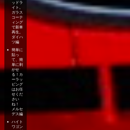
ッドラ
イト。
ガラス
コーテ
ィング
で新車
再生。
ダイハ
ツ編
簡単に
貼っ
て、簡
単に剥
がせ
る！カ
ーラッ
ピング
はお任
せくだ
さい
ね！
メルセ
デス編
ハイト
ワゴン