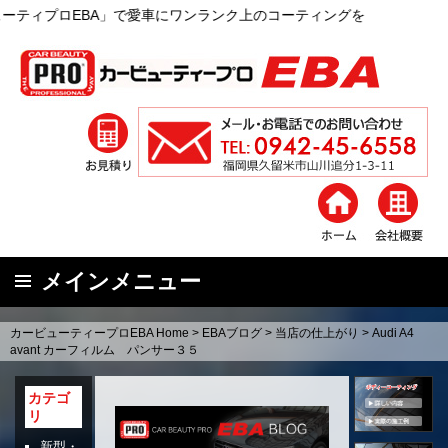
A」で愛車にワンランク上のコーティングを
メインメニュー
コ
カービューティープロEBA Home
>
EBAブログ
>
当店の仕上がり
>
Audi A4
ン
avant カーフィルム パンサー３５
テ
ン
カテゴ
リ
ツ
へ
新型・