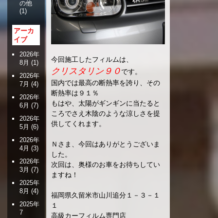
の他
(1)
アーカ
イブ
2026年
今回施工したフィルムは、
8月
(1)
クリスタリン９０
です。
2026年
国内では最高の断熱率を誇り、その
7月
(4)
断熱率は９１％
2026年
もはや、太陽がギンギンに当たると
6月
(7)
ころでさえ木陰のような涼しさを提
2026年
供してくれます。
5月
(6)
2026年
Ｎさま、今回はありがとうございま
4月
(3)
した。
2026年
次回は、奥様のお車をお待ちしてい
3月
(7)
ますね！
2025年
8月
(4)
福岡県久留米市山川追分１－３－１
2025年
１
7
高級カーフィルム専門店