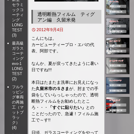
セラミ
移
ックコ
動
透明断熱フィルム ティグ
ーティ
アン編 久留米発
ング
LONG
2012年9月4日
TEST
(3)
こんにちは。
最高級
カービューティープロ・エバの代
ガラス
表、阿部です。
コーテ
ィング
なんか、夏が戻ってきたように暑い
evo-1
LONG
日ですね!!!
TEST
(2)
本日はたまたま洗車にお見えになっ
フルラ
た
久留米市のＳさま
が、肘までの手
ッピン
袋をしていらっしゃったので、透明
グ車両
断熱フィルムをお勧めしたとこ
の再施
ろ・・・
「すぐに貼りたい」
との
工（マ
ットブ
ことだったので、急遽！フィルム施
ラッ
工で～す!!
ク）
(4)
日頃、ガラスコーティングをやって