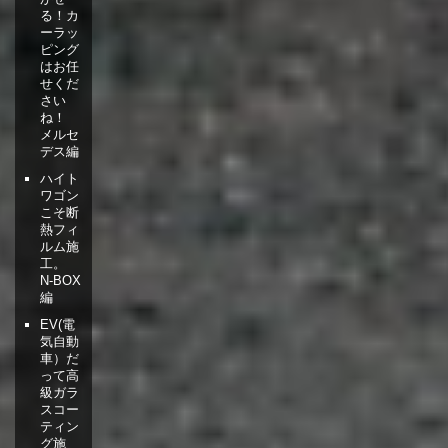
る！カ
ーラッ
ピング
はお任
せくだ
さい
ね！
メルセ
デス編
ハイト
ワゴン
こそ断
熱フィ
ルム施
工。
N-BOX
編
EV(電
気自動
車）だ
って高
級ガラ
スコー
ティン
グ施