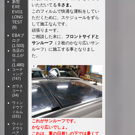
新型
いただいてる
Ｓさま。
EXE
このフィルムで快適な運転をしてい
EVO1
LONG
ただくために、スケジュールをずら
TEST
して施工なんです。
(9)
頑張りまーす。
EBAブ
ご相談した末に、
フロントサイドと
ログ
サンルーフ
（２枚のかなり広いサン
(1,503)
ルーフ）に施工する事となりまし
当店の
た。
仕上が
り
(1,480)
コーテ
ィング
(747)
ガラス
コート
(34)
ウィン
ドウフ
ィルム
(331)
これがサンルーフです。
ウィン
かなり広いでしょ。
ドウリ
ペア
これは、夏の日差しの下では暑くて