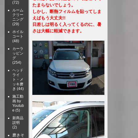
(72)
たまらないでしょう。
ルーム
しかし、断熱フィルムを貼ってしま
クリー
えばもう大丈夫!!
ニング
(29)
日差しは明るく入ってくるのに、暑
さは大幅に軽減できます。
ホイル
コート
(48)
カーラ
ッピン
グ
(254)
ヘッド
ライ
ト・メ
ッキ磨
き
(44)
施工動
画 by
Youtub
e
(5)
新商品
説明
(2)
磨きそ