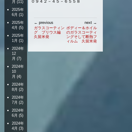
０９４２－４５－６５５８
月
(11)
2025年
6月
(1)
投
2025年
← previous
next →
稿
4月
(5)
ガラスコーティン
ボディー＆ホイル
グ プリウス編
のガラスコーティ
ナ
2025年
久留米発
ングそして断熱フ
ビ
1月
(1)
ィルム 久留米発
ゲ
2024年
ー
12
シ
月
(7)
ョ
2024年
ン
10
月
(4)
2024年
8月
(2)
2024年
7月
(2)
2024年
6月
(5)
2024年
4月
(3)