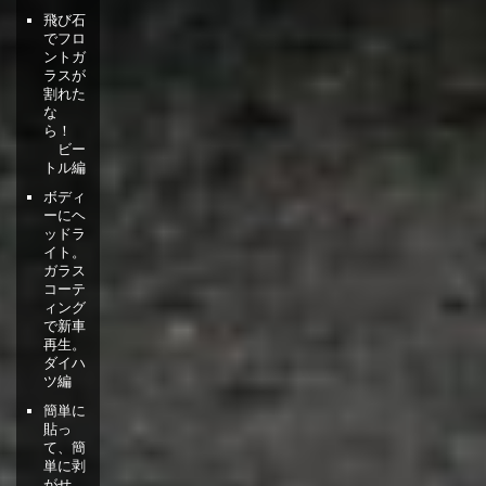
飛び石
でフロ
ントガ
ラスが
割れた
な
ら！
ビー
トル編
ボディ
ーにヘ
ッドラ
イト。
ガラス
コーテ
ィング
で新車
再生。
ダイハ
ツ編
簡単に
貼っ
て、簡
単に剥
がせ