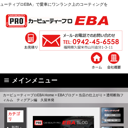
BA」で愛車にワンランク上のコーティングを
メインメニュー
コ
カービューティープロEBA Home
>
EBAブログ
>
当店の仕上がり
>
透明断熱フ
ン
ィルム ティグアン編 久留米発
テ
ン
カテゴ
リ
ツ
へ
新型・