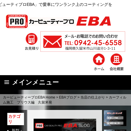
で愛車にワンランク上のコーティングを
メインメニュー
コ
カービューティープロEBA Home
>
EBAブログ
>
当店の仕上がり
>
カーフィル
ン
ム施工 プリウス編 久留米発
テ
ン
カテゴ
リ
ツ
へ
新型・