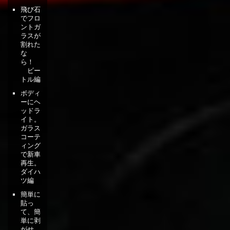
飛び石
でフロ
ントガ
ラスが
割れた
な
ら！
ビー
トル編
ボディ
ーにヘ
ッドラ
イト。
ガラス
コーテ
ィング
で新車
再生。
ダイハ
ツ編
簡単に
貼っ
て、簡
単に剥
がせ