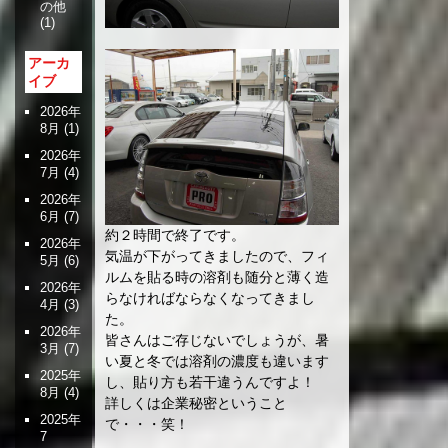
の他
(1)
アーカ
イブ
2026年
8月
(1)
2026年
7月
(4)
2026年
6月
(7)
約２時間で終了です。
2026年
気温が下がってきましたので、フィ
5月
(6)
ルムを貼る時の溶剤も随分と薄く造
2026年
らなければならなくなってきまし
4月
(3)
た。
2026年
皆さんはご存じないでしょうが、暑
3月
(7)
い夏と冬では溶剤の濃度も違います
2025年
し、貼り方も若干違うんですよ！
8月
(4)
詳しくは企業秘密ということ
2025年
で・・・笑！
7