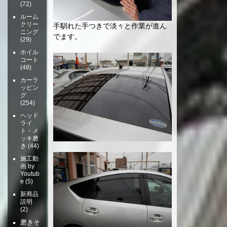
(72)
ルーム
クリー
手馴れた手つきで淡々と作業が進ん
ニング
でます。
(29)
ホイル
コート
(48)
カーラ
ッピン
グ
(254)
ヘッド
ライ
ト・メ
ッキ磨
き
(44)
施工動
画 by
Youtub
e
(5)
新商品
説明
(2)
磨きそ