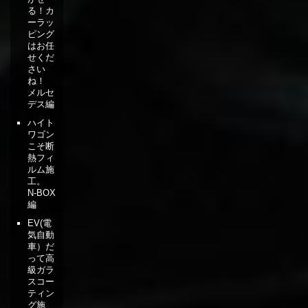
る！カ
ーラッ
ピング
はお任
せくだ
さい
ね！
メルセ
デス編
ハイト
ワゴン
こそ断
熱フィ
ルム施
工。
N-BOX
編
EV(電
気自動
車）だ
って高
級ガラ
スコー
ティン
グ施