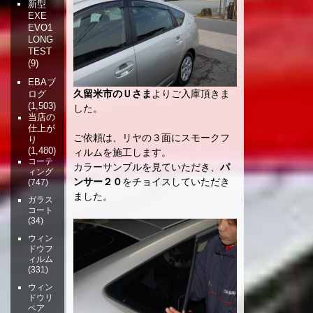
新型
EXE
EVO1
LONG
TEST
(9)
EBAブ
久留米市のＵさま
よりご入庫頂きま
ログ
(1,503)
した。
当店の
仕上が
ご依頼は、リヤの３面にスモークフ
り
(1,480)
ィルムを施工します。
コーテ
カラーサンプルを見ていただき、
パ
ィング
ンサー２０
をチョイスしていただき
(747)
ました。
ガラス
コート
(34)
ウィン
ドウフ
ィルム
(331)
ウィン
ドウリ
ペア