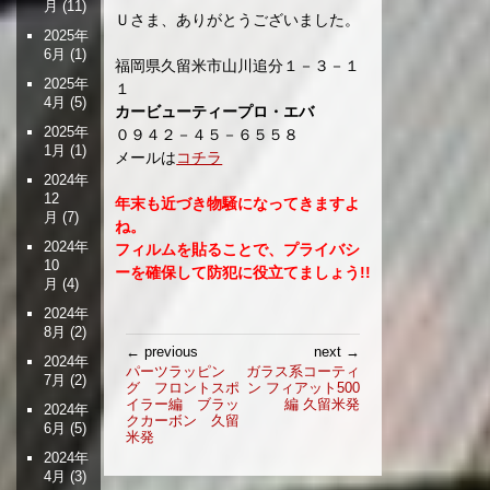
月
(11)
Ｕさま、ありがとうございました。
2025年
6月
(1)
福岡県久留米市山川追分１－３－１
2025年
１
4月
(5)
カービューティープロ・エバ
2025年
０９４２－４５－６５５８
1月
(1)
メールは
コチラ
2024年
12
年末も近づき物騒になってきますよ
月
(7)
ね。
2024年
フィルムを貼ることで、プライバシ
10
ーを確保して防犯に役立てましょう!!
月
(4)
2024年
8月
(2)
投
← previous
next →
2024年
稿
パーツラッピン
ガラス系コーティ
7月
(2)
グ フロントスポ
ン フィアット500
ナ
イラー編 ブラッ
編 久留米発
2024年
ビ
クカーボン 久留
6月
(5)
ゲ
米発
ー
2024年
4月
(3)
シ