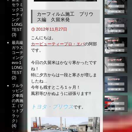
セラミ
移
ックコ
動
カーフィルム施工 プリウ
ーティ
ス編 久留米発
ング
LONG
2012年11月27日
TEST
(3)
こんにちは。
最高級
カービューティープロ・エバ
の阿部
ガラス
です。
コーテ
ィング
今日の久留米はかなり寒かったです
evo-1
LONG
ね！
TEST
特に夕方からは一段と寒さが増しま
(2)
したね…
フルラ
今年も残すところ１ヶ月！
ッピン
風邪等ひかぬように頑張ります!!
グ車両
の再施
工（マ
トヨタ・プリウス
です。
ットブ
ラッ
ク）
(4)